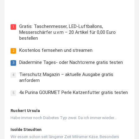
Kostenloses Check24 Trikot zur Fußball EM 2024 von
Puma
Gratis: Taschenmesser, LED-Luftballons,
1
Messerschärfer u.v.m – 20 Artikel für 0,00 Euro
bestellen
Kostenlos fernsehen und streamen
2
Diadermine Tages- oder Nachtcreme gratis testen
3
Tierschutz Magazin – aktuelle Ausgabe gratis
4
anfordern
4x Purina GOURMET Perle Katzenfutter gratis testen
5
Ruckert Ursula
Habe immer noch Diabetes Typ zwei. Da ich immer wieder…
Isolde Steudten
Wir essen schon seit längerer Zeit Milramer Käse. Besonders