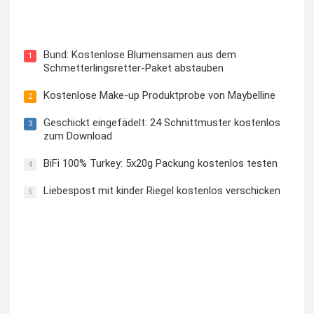
Blutzuckermessgerät kostenlos testen und behalten
Bund: Kostenlose Blumensamen aus dem
1
Schmetterlingsretter-Paket abstauben
Kostenlose Make-up Produktprobe von Maybelline
2
Geschickt eingefädelt: 24 Schnittmuster kostenlos
3
zum Download
BiFi 100% Turkey: 5x20g Packung kostenlos testen
4
Liebespost mit kinder Riegel kostenlos verschicken
5