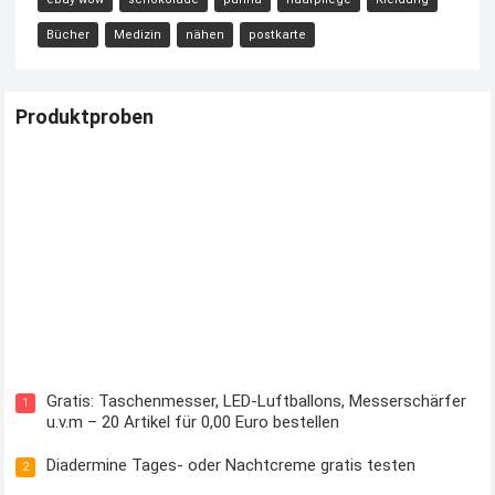
Bücher
Medizin
nähen
postkarte
Produktproben
Kostenloses Check24 Trikot zur Fußball EM 2024 von Puma
Gratis: Taschenmesser, LED-Luftballons, Messerschärfer
1
u.v.m – 20 Artikel für 0,00 Euro bestellen
Diadermine Tages- oder Nachtcreme gratis testen
2