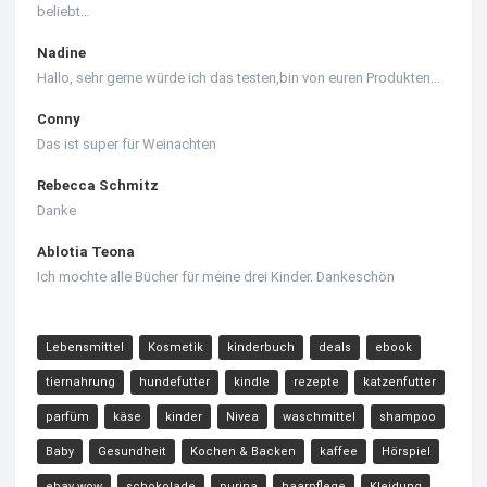
beliebt…
Nadine
Hallo, sehr gerne würde ich das testen,bin von euren Produkten…
Conny
Das ist super für Weinachten
Rebecca Schmitz
Danke
Ablotia Teona
Ich mochte alle Bücher für meine drei Kinder. Dankeschön
Lebensmittel
Kosmetik
kinderbuch
deals
ebook
tiernahrung
hundefutter
kindle
rezepte
katzenfutter
parfüm
käse
kinder
Nivea
waschmittel
shampoo
Baby
Gesundheit
Kochen & Backen
kaffee
Hörspiel
ebay wow
schokolade
purina
haarpflege
Kleidung