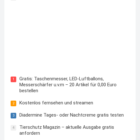
Kostenloses Check24 Trikot zur Fußball EM 2024 von
Puma
Gratis: Taschenmesser, LED-Luftballons,
1
Messerschärfer u.v.m – 20 Artikel für 0,00 Euro
bestellen
Kostenlos fernsehen und streamen
2
Diadermine Tages- oder Nachtcreme gratis testen
3
Tierschutz Magazin – aktuelle Ausgabe gratis
4
anfordern