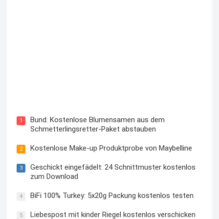
Blutzuckermessgerät kostenlos testen und behalten
Bund: Kostenlose Blumensamen aus dem
1
Schmetterlingsretter-Paket abstauben
Kostenlose Make-up Produktprobe von Maybelline
2
Geschickt eingefädelt: 24 Schnittmuster kostenlos
3
zum Download
BiFi 100% Turkey: 5x20g Packung kostenlos testen
4
Liebespost mit kinder Riegel kostenlos verschicken
5