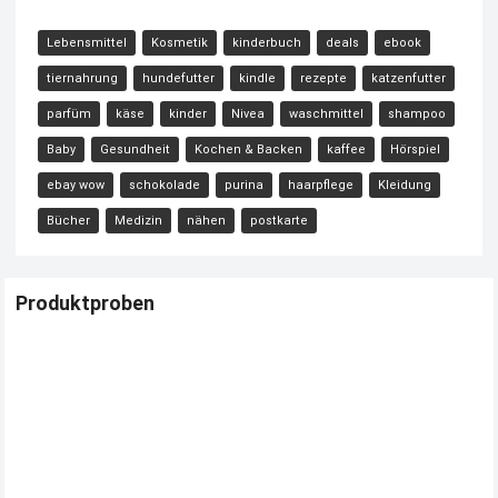
Lebensmittel
Kosmetik
kinderbuch
deals
ebook
tiernahrung
hundefutter
kindle
rezepte
katzenfutter
parfüm
käse
kinder
Nivea
waschmittel
shampoo
Baby
Gesundheit
Kochen & Backen
kaffee
Hörspiel
ebay wow
schokolade
purina
haarpflege
Kleidung
Bücher
Medizin
nähen
postkarte
Produktproben