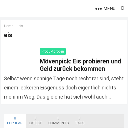
MENU
Home
eis
eis
Produktproben
Mövenpick: Eis probieren und
Geld zurück bekommen
Selbst wenn sonnige Tage noch recht rar sind, steht
einem leckeren Eisgenuss doch eigentlich nichts
mehr im Weg. Das gleiche hat sich wohl auch
Hersteller Mövenpick gedacht und lädt dich…
Read
more
POPULAR
LATEST
COMMENTS
TAGS