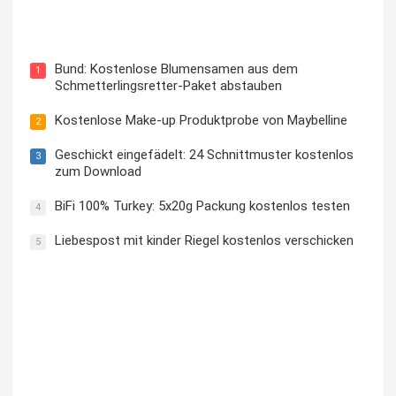
Blutzuckermessgerät kostenlos testen und behalten
Bund: Kostenlose Blumensamen aus dem
1
Schmetterlingsretter-Paket abstauben
Kostenlose Make-up Produktprobe von Maybelline
2
Geschickt eingefädelt: 24 Schnittmuster kostenlos
3
zum Download
BiFi 100% Turkey: 5x20g Packung kostenlos testen
4
Liebespost mit kinder Riegel kostenlos verschicken
5