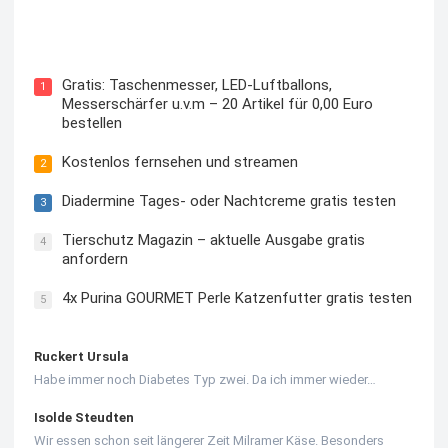
Kostenloses Check24 Trikot zur Fußball EM 2024 von
Puma
Gratis: Taschenmesser, LED-Luftballons,
1
Messerschärfer u.v.m – 20 Artikel für 0,00 Euro
bestellen
Kostenlos fernsehen und streamen
2
Diadermine Tages- oder Nachtcreme gratis testen
3
Tierschutz Magazin – aktuelle Ausgabe gratis
4
anfordern
4x Purina GOURMET Perle Katzenfutter gratis testen
5
Ruckert Ursula
Habe immer noch Diabetes Typ zwei. Da ich immer wieder…
Isolde Steudten
Wir essen schon seit längerer Zeit Milramer Käse. Besonders