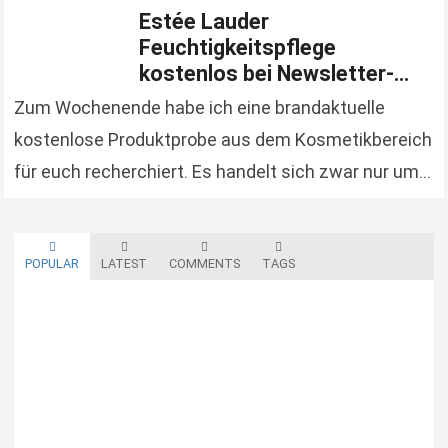
Estée Lauder
Feuchtigkeitspflege
kostenlos bei Newsletter-
Anmeldung
Zum Wochenende habe ich eine brandaktuelle
kostenlose Produktprobe aus dem Kosmetikbereich
für euch recherchiert. Es handelt sich zwar nur um
eine kleine Probe, aber immerhin gratis. ;-) Gratis
Feuchtigkeitspflege bestellen…
Read more
POPULAR
LATEST
COMMENTS
TAGS