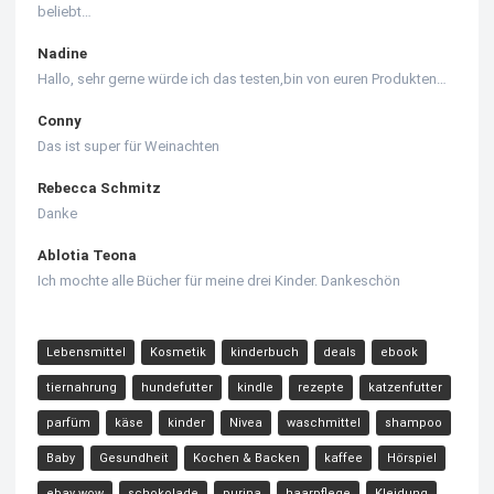
beliebt…
Nadine
Hallo, sehr gerne würde ich das testen,bin von euren Produkten…
Conny
Das ist super für Weinachten
Rebecca Schmitz
Danke
Ablotia Teona
Ich mochte alle Bücher für meine drei Kinder. Dankeschön
Lebensmittel
Kosmetik
kinderbuch
deals
ebook
tiernahrung
hundefutter
kindle
rezepte
katzenfutter
parfüm
käse
kinder
Nivea
waschmittel
shampoo
Baby
Gesundheit
Kochen & Backen
kaffee
Hörspiel
ebay wow
schokolade
purina
haarpflege
Kleidung