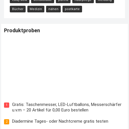
Bücher
Medizin
nähen
postkarte
Produktproben
Kostenloses Check24 Trikot zur Fußball EM 2024 von Puma
Gratis: Taschenmesser, LED-Luftballons, Messerschärfer
1
u.v.m – 20 Artikel für 0,00 Euro bestellen
Diadermine Tages- oder Nachtcreme gratis testen
2