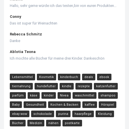
Hallo, sehr gerne würde ich das testen,bin von euren Produkten…
Conny
Das ist super für Weinachten
Rebecca Schmitz
Danke
Ablotia Teona
Ich mochte alle Bücher für meine drei Kinder. Dankeschön
Lebensmittel
Kosmetik
kinderbuch
deals
ebook
tiernahrung
hundefutter
kindle
rezepte
katzenfutter
parfüm
käse
kinder
Nivea
waschmittel
shampoo
Baby
Gesundheit
Kochen & Backen
kaffee
Hörspiel
ebay wow
schokolade
purina
haarpflege
Kleidung
Bücher
Medizin
nähen
postkarte