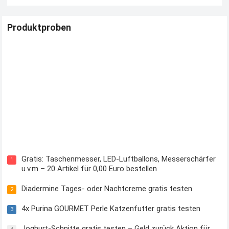
Produktproben
Kostenloses Check24 Trikot zur Fußball EM 2024 von Puma
Gratis: Taschenmesser, LED-Luftballons, Messerschärfer
1
u.v.m – 20 Artikel für 0,00 Euro bestellen
Diadermine Tages- oder Nachtcreme gratis testen
2
4x Purina GOURMET Perle Katzenfutter gratis testen
3
Joghurt-Schnitte gratis testen – Geld zurück Aktion für