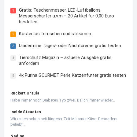
Gratis: Taschenmesser, LED-Luftballons,
1
Messerschärfer u.v.m – 20 Artikel für 0,00 Euro
bestellen
Kostenlos fernsehen und streamen
2
Diadermine Tages- oder Nachtcreme gratis testen
3
Tierschutz Magazin – aktuelle Ausgabe gratis
4
anfordern
4x Purina GOURMET Perle Katzenfutter gratis testen
5
Ruckert Ursula
Habe immer noch Diabetes Typ zwei. Da ich immer wieder…
Isolde Steudten
Wir essen schon seit längerer Zeit Milramer Käse. Besonders
beliebt…
Nadine