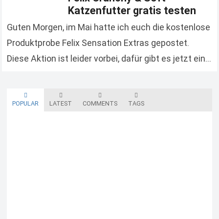
Katzenfutter gratis testen
Guten Morgen, im Mai hatte ich euch die kostenlose
Produktprobe Felix Sensation Extras gepostet.
Diese Aktion ist leider vorbei, dafür gibt es jetzt eine
neue Geld-zurück-Aktion von Felix. So könnt…
Read
more
POPULAR
LATEST
COMMENTS
TAGS
Blutzuckermessgerät kostenlos testen und behalten