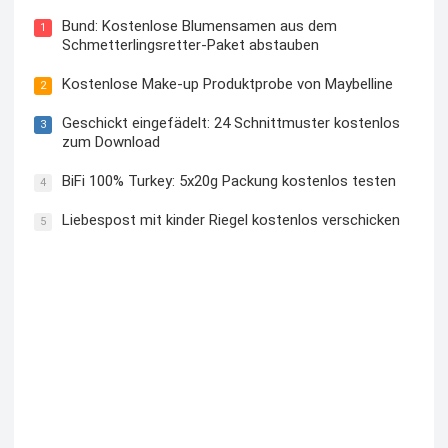
Bund: Kostenlose Blumensamen aus dem
1
Schmetterlingsretter-Paket abstauben
Kostenlose Make-up Produktprobe von Maybelline
2
Geschickt eingefädelt: 24 Schnittmuster kostenlos
3
zum Download
BiFi 100% Turkey: 5x20g Packung kostenlos testen
4
Liebespost mit kinder Riegel kostenlos verschicken
5
Kostenloses Check24 Trikot zur Fußball EM 2024 von
Puma