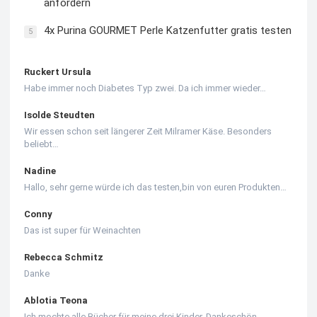
anfordern
4x Purina GOURMET Perle Katzenfutter gratis testen
5
Ruckert Ursula
Habe immer noch Diabetes Typ zwei. Da ich immer wieder…
Isolde Steudten
Wir essen schon seit längerer Zeit Milramer Käse. Besonders
beliebt…
Nadine
Hallo, sehr gerne würde ich das testen,bin von euren Produkten…
Conny
Das ist super für Weinachten
Rebecca Schmitz
Danke
Ablotia Teona
Ich mochte alle Bücher für meine drei Kinder. Dankeschön