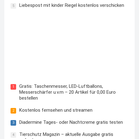
Liebespost mit kinder Riegel kostenlos verschicken
5
Kostenloses Check24 Trikot zur Fußball EM 2024 von
Puma
Gratis: Taschenmesser, LED-Luftballons,
1
Messerschärfer u.v.m – 20 Artikel für 0,00 Euro
bestellen
Kostenlos fernsehen und streamen
2
Diadermine Tages- oder Nachtcreme gratis testen
3
Tierschutz Magazin – aktuelle Ausgabe gratis
4