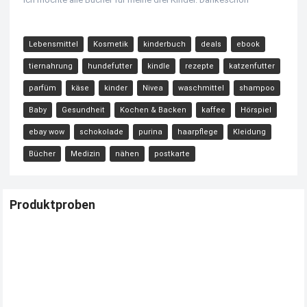
Lebensmittel
Kosmetik
kinderbuch
deals
ebook
tiernahrung
hundefutter
kindle
rezepte
katzenfutter
parfüm
käse
kinder
Nivea
waschmittel
shampoo
Baby
Gesundheit
Kochen & Backen
kaffee
Hörspiel
ebay wow
schokolade
purina
haarpflege
Kleidung
Bücher
Medizin
nähen
postkarte
Produktproben