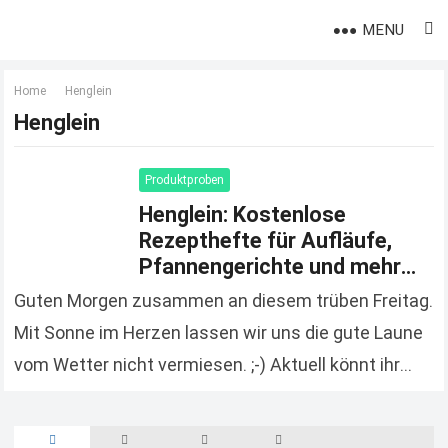
MENU
Home
Henglein
Henglein
Produktproben
Henglein: Kostenlose
Rezepthefte für Aufläufe,
Pfannengerichte und mehr
bestellen
Guten Morgen zusammen an diesem trüben Freitag.
Mit Sonne im Herzen lassen wir uns die gute Laune
vom Wetter nicht vermiesen. ;-) Aktuell könnt ihr
euch bei Henglein tolle Rezepthefte…
Read more