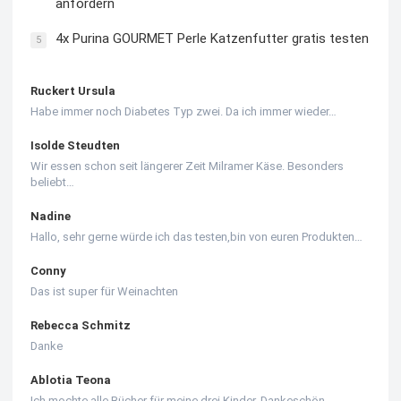
anfordern
4x Purina GOURMET Perle Katzenfutter gratis testen
5
Ruckert Ursula
Habe immer noch Diabetes Typ zwei. Da ich immer wieder…
Isolde Steudten
Wir essen schon seit längerer Zeit Milramer Käse. Besonders
beliebt…
Nadine
Hallo, sehr gerne würde ich das testen,bin von euren Produkten…
Conny
Das ist super für Weinachten
Rebecca Schmitz
Danke
Ablotia Teona
Ich mochte alle Bücher für meine drei Kinder. Dankeschön