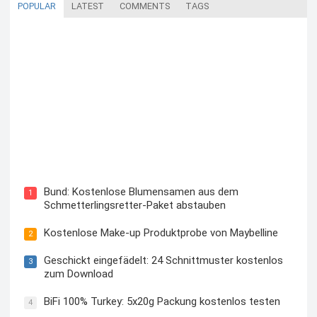
POPULAR
LATEST
COMMENTS
TAGS
Blutzuckermessgerät kostenlos testen und behalten
Bund: Kostenlose Blumensamen aus dem
1
Schmetterlingsretter-Paket abstauben
Kostenlose Make-up Produktprobe von Maybelline
2
Geschickt eingefädelt: 24 Schnittmuster kostenlos
3
zum Download
BiFi 100% Turkey: 5x20g Packung kostenlos testen
4