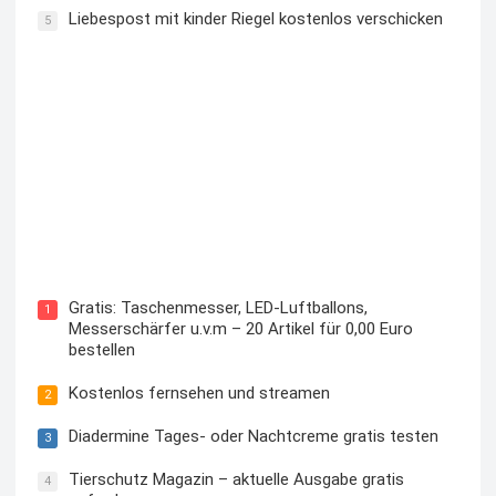
Liebespost mit kinder Riegel kostenlos verschicken
5
Kostenloses Check24 Trikot zur Fußball EM 2024 von
Puma
Gratis: Taschenmesser, LED-Luftballons,
1
Messerschärfer u.v.m – 20 Artikel für 0,00 Euro
bestellen
Kostenlos fernsehen und streamen
2
Diadermine Tages- oder Nachtcreme gratis testen
3
Tierschutz Magazin – aktuelle Ausgabe gratis
4