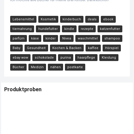
Lebensmittel
Kosmetik
kinderbuch
deals
ebook
tiernahrung
hundefutter
kindle
rezepte
katzenfutter
parfüm
käse
kinder
Nivea
waschmittel
shampoo
Baby
Gesundheit
Kochen & Backen
kaffee
Hörspiel
ebay wow
schokolade
purina
haarpflege
Kleidung
Bücher
Medizin
nähen
postkarte
Produktproben