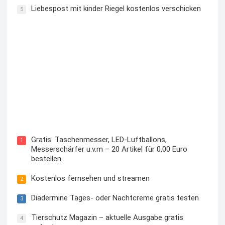
Liebespost mit kinder Riegel kostenlos verschicken
5
Kostenloses Check24 Trikot zur Fußball EM 2024 von
Puma
Gratis: Taschenmesser, LED-Luftballons,
1
Messerschärfer u.v.m – 20 Artikel für 0,00 Euro
bestellen
Kostenlos fernsehen und streamen
2
Diadermine Tages- oder Nachtcreme gratis testen
3
Tierschutz Magazin – aktuelle Ausgabe gratis
4