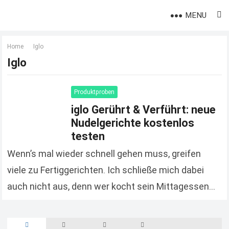
MENU
Home
Iglo
Iglo
Produktproben
iglo Gerührt & Verführt: neue
Nudelgerichte kostenlos
testen
Wenn’s mal wieder schnell gehen muss, greifen
viele zu Fertiggerichten. Ich schließe mich dabei
auch nicht aus, denn wer kocht sein Mittagessen
schon immer vor, um es dann im Büro…
Read more