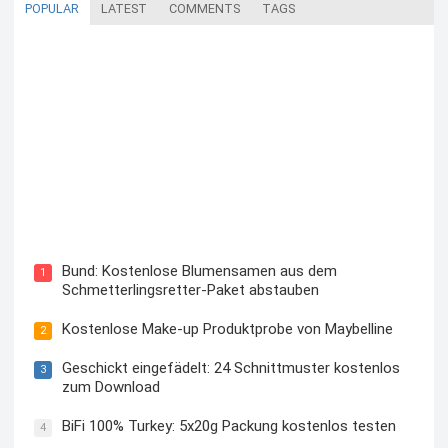
POPULAR
LATEST
COMMENTS
TAGS
Blutzuckermessgerät kostenlos testen und behalten
Bund: Kostenlose Blumensamen aus dem
1
Schmetterlingsretter-Paket abstauben
Kostenlose Make-up Produktprobe von Maybelline
2
Geschickt eingefädelt: 24 Schnittmuster kostenlos
3
zum Download
BiFi 100% Turkey: 5x20g Packung kostenlos testen
4