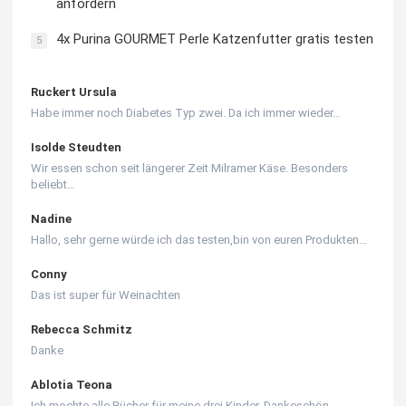
anfordern
4x Purina GOURMET Perle Katzenfutter gratis testen
5
Ruckert Ursula
Habe immer noch Diabetes Typ zwei. Da ich immer wieder…
Isolde Steudten
Wir essen schon seit längerer Zeit Milramer Käse. Besonders
beliebt…
Nadine
Hallo, sehr gerne würde ich das testen,bin von euren Produkten…
Conny
Das ist super für Weinachten
Rebecca Schmitz
Danke
Ablotia Teona
Ich mochte alle Bücher für meine drei Kinder. Dankeschön