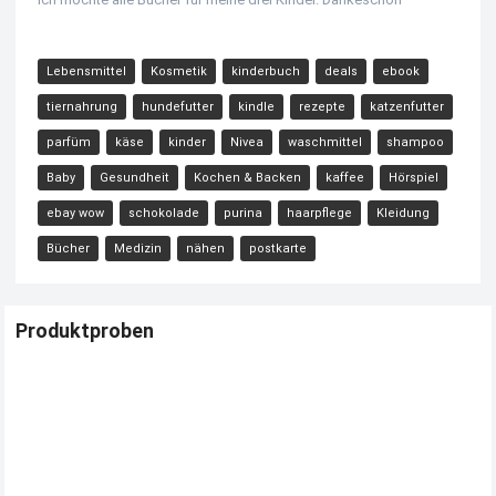
Lebensmittel
Kosmetik
kinderbuch
deals
ebook
tiernahrung
hundefutter
kindle
rezepte
katzenfutter
parfüm
käse
kinder
Nivea
waschmittel
shampoo
Baby
Gesundheit
Kochen & Backen
kaffee
Hörspiel
ebay wow
schokolade
purina
haarpflege
Kleidung
Bücher
Medizin
nähen
postkarte
Produktproben