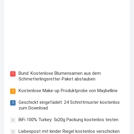
Blutzuckermessgerät kostenlos testen und behalten
Bund: Kostenlose Blumensamen aus dem
1
Schmetterlingsretter-Paket abstauben
Kostenlose Make-up Produktprobe von Maybelline
2
Geschickt eingefädelt: 24 Schnittmuster kostenlos
3
zum Download
BiFi 100% Turkey: 5x20g Packung kostenlos testen
4
Liebespost mit kinder Riegel kostenlos verschicken
5