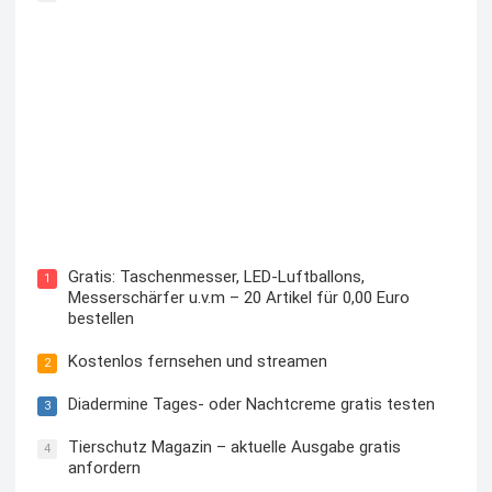
Kostenloses Check24 Trikot zur Fußball EM 2024 von
Puma
Gratis: Taschenmesser, LED-Luftballons,
1
Messerschärfer u.v.m – 20 Artikel für 0,00 Euro
bestellen
Kostenlos fernsehen und streamen
2
Diadermine Tages- oder Nachtcreme gratis testen
3
Tierschutz Magazin – aktuelle Ausgabe gratis
4
anfordern