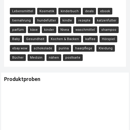
Lebensmittel
Kosmetik
kinderbuch
deals
ebook
tiernahrung
hundefutter
kindle
rezepte
katzenfutter
parfüm
käse
kinder
Nivea
waschmittel
shampoo
Baby
Gesundheit
Kochen & Backen
kaffee
Hörspiel
ebay wow
schokolade
purina
haarpflege
Kleidung
Bücher
Medizin
nähen
postkarte
Produktproben