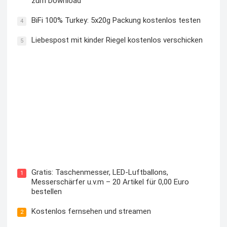
zum Download
BiFi 100% Turkey: 5x20g Packung kostenlos testen
4
Liebespost mit kinder Riegel kostenlos verschicken
5
Kostenloses Check24 Trikot zur Fußball EM 2024 von
Puma
Gratis: Taschenmesser, LED-Luftballons,
1
Messerschärfer u.v.m – 20 Artikel für 0,00 Euro
bestellen
Kostenlos fernsehen und streamen
2