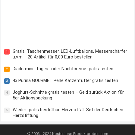
Kostenloses Check24 Trikot zur Fußball EM 2024 von Puma
Gratis: Taschenmesser, LED-Luftballons, Messerschärfer
1
u.v.m – 20 Artikel für 0,00 Euro bestellen
Diadermine Tages- oder Nachtcreme gratis testen
2
4x Purina GOURMET Perle Katzenfutter gratis testen
3
Joghurt-Schnitte gratis testen – Geld zurück Aktion für
4
5er Aktionspackung
Wieder gratis bestellbar: Herznotfall-Set der Deutschen
5
Herzstiftung
© 2003 - 2024
Kostenlose-Produktproben.com