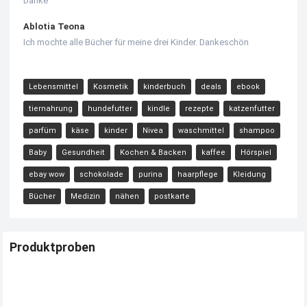
Danke
Ablotia Teona
Ich mochte alle Bücher für meine drei Kinder. Dankeschön
Lebensmittel
Kosmetik
kinderbuch
deals
ebook
tiernahrung
hundefutter
kindle
rezepte
katzenfutter
parfüm
käse
kinder
Nivea
waschmittel
shampoo
Baby
Gesundheit
Kochen & Backen
kaffee
Hörspiel
ebay wow
schokolade
purina
haarpflege
Kleidung
Bücher
Medizin
nähen
postkarte
Produktproben