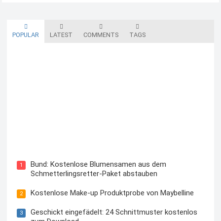
leckeren Käse jetzt in Würfelform, quasi zum
Naschen für…
Read more
POPULAR
LATEST
COMMENTS
TAGS
Blutzuckermessgerät kostenlos testen und behalten
Bund: Kostenlose Blumensamen aus dem
1
Schmetterlingsretter-Paket abstauben
Kostenlose Make-up Produktprobe von Maybelline
2
Geschickt eingefädelt: 24 Schnittmuster kostenlos
3