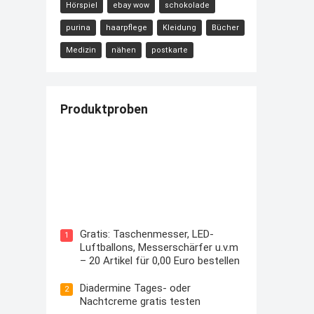
Hörspiel
ebay wow
schokolade
purina
haarpflege
Kleidung
Bücher
Medizin
nähen
postkarte
Produktproben
Kostenloses Check24 Trikot zur
Fußball EM 2024 von Puma
Gratis: Taschenmesser, LED-
1
Luftballons, Messerschärfer u.v.m
– 20 Artikel für 0,00 Euro bestellen
Diadermine Tages- oder
2
Nachtcreme gratis testen