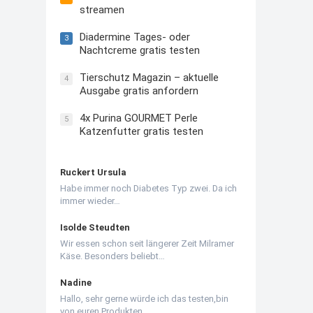
streamen
Diadermine Tages- oder
3
Nachtcreme gratis testen
Tierschutz Magazin – aktuelle
4
Ausgabe gratis anfordern
4x Purina GOURMET Perle
5
Katzenfutter gratis testen
Ruckert Ursula
Habe immer noch Diabetes Typ zwei. Da ich
immer wieder…
Isolde Steudten
Wir essen schon seit längerer Zeit Milramer
Käse. Besonders beliebt…
Nadine
Hallo, sehr gerne würde ich das testen,bin
von euren Produkten…