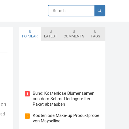
POPULAR
LATEST
COMMENTS
TAGS
Blutzuckermessgerät kostenlos
testen und behalten
Bund: Kostenlose Blumensamen
1
aus dem Schmetterlingsretter-
ich
Paket abstauben
ead
Kostenlose Make-up Produktprobe
2
von Maybelline