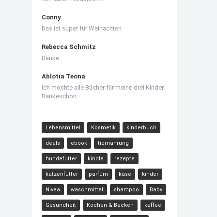
Conny
Das ist super für Weinachten
Rebecca Schmitz
Danke
Ablotia Teona
Ich mochte alle Bücher für meine drei Kinder.
Dankeschön
Lebensmittel
Kosmetik
kinderbuch
deals
ebook
tiernahrung
hundefutter
kindle
rezepte
katzenfutter
parfüm
käse
kinder
Nivea
waschmittel
shampoo
Baby
Gesundheit
Kochen & Backen
kaffee