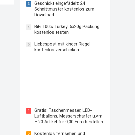
Geschickt eingefädelt: 24
3
Schnittmuster kostenlos zum
Download
BiFi 100% Turkey: 5x20g Packung
4
kostenlos testen
Liebespost mit kinder Riegel
5
kostenlos verschicken
Kostenloses Check24 Trikot zur
Fußball EM 2024 von Puma
Gratis: Taschenmesser, LED-
1
Luftballons, Messerschärfer u.v.m
– 20 Artikel für 0,00 Euro bestellen
Kostenlos fernsehen und
2