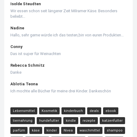
Isolde Steudten
Wir essen schon seit längerer Zeit Milramer Käse. Besonders
beliebt…
Nadine
Hallo, sehr gerne würde ich das testen,bin von euren Produkten…
Conny
Das ist super für Weinachten
Rebecca Schmitz
Danke
Ablotia Teona
Ich mochte alle Bücher für meine drei Kinder. Dankeschön
Lebensmittel
Kosmetik
kinderbuch
deals
ebook
tiernahrung
hundefutter
kindle
rezepte
katzenfutter
parfüm
käse
kinder
Nivea
waschmittel
shampoo