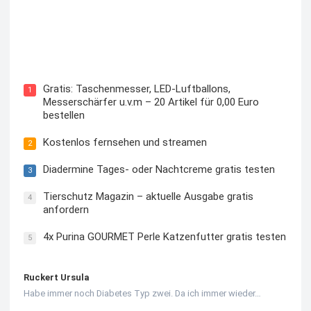
Kostenloses Check24 Trikot zur Fußball EM 2024 von
Puma
Gratis: Taschenmesser, LED-Luftballons,
1
Messerschärfer u.v.m – 20 Artikel für 0,00 Euro
bestellen
Kostenlos fernsehen und streamen
2
Diadermine Tages- oder Nachtcreme gratis testen
3
Tierschutz Magazin – aktuelle Ausgabe gratis
4
anfordern
4x Purina GOURMET Perle Katzenfutter gratis testen
5
Ruckert Ursula
Habe immer noch Diabetes Typ zwei. Da ich immer wieder…