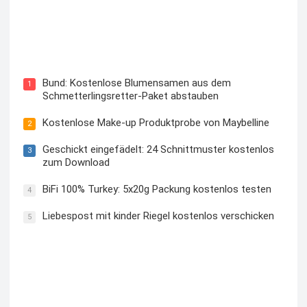
Blutzuckermessgerät kostenlos testen und behalten
Bund: Kostenlose Blumensamen aus dem
1
Schmetterlingsretter-Paket abstauben
Kostenlose Make-up Produktprobe von Maybelline
2
Geschickt eingefädelt: 24 Schnittmuster kostenlos
3
zum Download
BiFi 100% Turkey: 5x20g Packung kostenlos testen
4
Liebespost mit kinder Riegel kostenlos verschicken
5