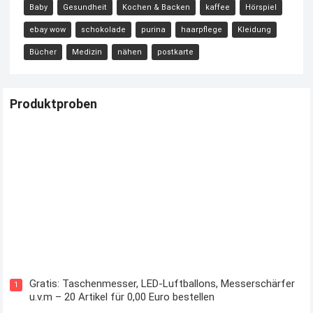
Baby
Gesundheit
Kochen & Backen
kaffee
Hörspiel
ebay wow
schokolade
purina
haarpflege
Kleidung
Bücher
Medizin
nähen
postkarte
Produktproben
Kostenloses Check24 Trikot zur Fußball EM 2024 von Puma
Gratis: Taschenmesser, LED-Luftballons, Messerschärfer
1
u.v.m – 20 Artikel für 0,00 Euro bestellen