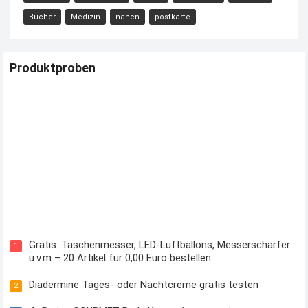
Bücher
Medizin
nähen
postkarte
Produktproben
Kostenloses Check24 Trikot zur Fußball EM 2024 von Puma
Gratis: Taschenmesser, LED-Luftballons, Messerschärfer
1
u.v.m – 20 Artikel für 0,00 Euro bestellen
Diadermine Tages- oder Nachtcreme gratis testen
2