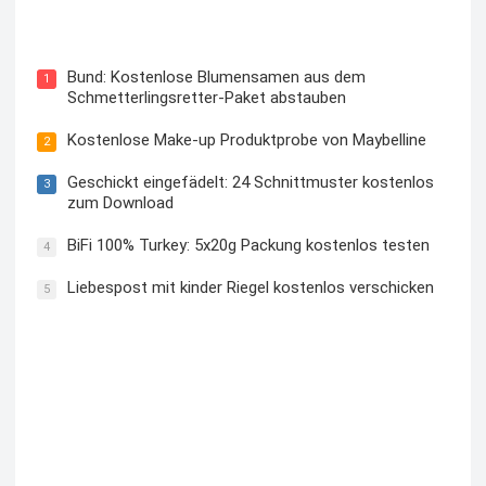
Blutzuckermessgerät kostenlos testen und behalten
Bund: Kostenlose Blumensamen aus dem
1
Schmetterlingsretter-Paket abstauben
Kostenlose Make-up Produktprobe von Maybelline
2
Geschickt eingefädelt: 24 Schnittmuster kostenlos
3
zum Download
BiFi 100% Turkey: 5x20g Packung kostenlos testen
4
Liebespost mit kinder Riegel kostenlos verschicken
5