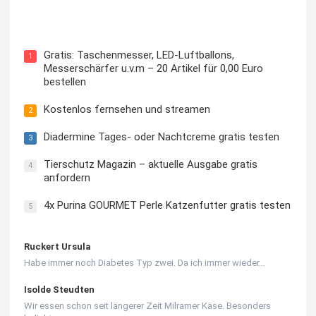
Kostenloses Check24 Trikot zur Fußball EM 2024 von
Puma
Gratis: Taschenmesser, LED-Luftballons,
1
Messerschärfer u.v.m – 20 Artikel für 0,00 Euro
bestellen
Kostenlos fernsehen und streamen
2
Diadermine Tages- oder Nachtcreme gratis testen
3
Tierschutz Magazin – aktuelle Ausgabe gratis
4
anfordern
4x Purina GOURMET Perle Katzenfutter gratis testen
5
Ruckert Ursula
Habe immer noch Diabetes Typ zwei. Da ich immer wieder…
Isolde Steudten
Wir essen schon seit längerer Zeit Milramer Käse. Besonders