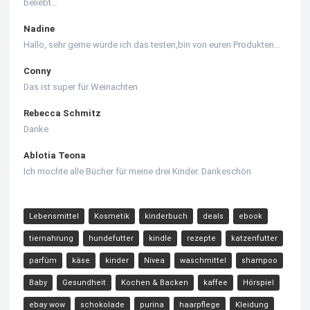
beliebt…
Nadine
Hallo, sehr gerne würde ich das testen,bin von euren Produkten…
Conny
Das ist super für Weinachten
Rebecca Schmitz
Danke
Ablotia Teona
Ich mochte alle Bücher für meine drei Kinder. Dankeschön
Lebensmittel
Kosmetik
kinderbuch
deals
ebook
tiernahrung
hundefutter
kindle
rezepte
katzenfutter
parfüm
käse
kinder
Nivea
waschmittel
shampoo
Baby
Gesundheit
Kochen & Backen
kaffee
Hörspiel
ebay wow
schokolade
purina
haarpflege
Kleidung