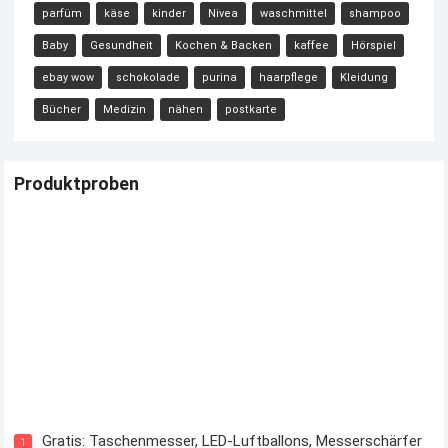
parfüm
käse
kinder
Nivea
waschmittel
shampoo
Baby
Gesundheit
Kochen & Backen
kaffee
Hörspiel
ebay wow
schokolade
purina
haarpflege
Kleidung
Bücher
Medizin
nähen
postkarte
Produktproben
Kostenloses Check24 Trikot zur Fußball EM 2024 von Puma
Gratis: Taschenmesser, LED-Luftballons, Messerschärfer
1