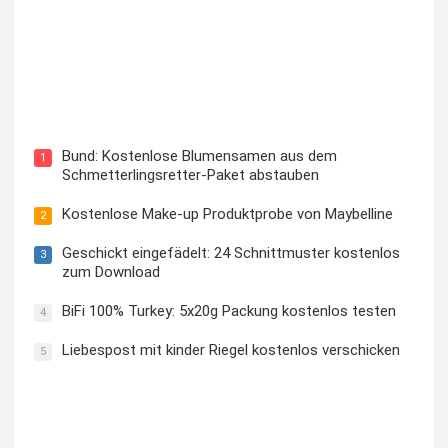
Blutzuckermessgerät kostenlos testen und behalten
Bund: Kostenlose Blumensamen aus dem
1
Schmetterlingsretter-Paket abstauben
Kostenlose Make-up Produktprobe von Maybelline
2
Geschickt eingefädelt: 24 Schnittmuster kostenlos
3
zum Download
BiFi 100% Turkey: 5x20g Packung kostenlos testen
4
Liebespost mit kinder Riegel kostenlos verschicken
5