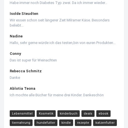
Habe immer noch Diabetes Typ zwei. Da ich immer wieder…
Isolde Steudten
Wir essen schon seit längerer Zeit Milramer Käse. Besonders
beliebt…
Nadine
Hallo, sehr gerne würde ich das testen,bin von euren Produkten…
Conny
Das ist super für Weinachten
Rebecca Schmitz
Danke
Ablotia Teona
Ich mochte alle Bücher für meine drei Kinder. Dankeschön
Lebensmittel
Kosmetik
kinderbuch
deals
ebook
tiernahrung
hundefutter
kindle
rezepte
katzenfutter