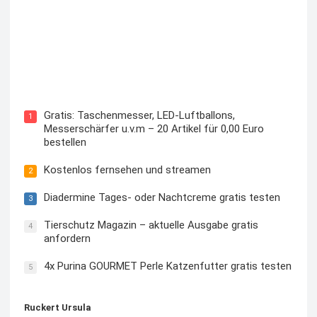
Kostenloses Check24 Trikot zur Fußball EM 2024 von
Puma
Gratis: Taschenmesser, LED-Luftballons,
1
Messerschärfer u.v.m – 20 Artikel für 0,00 Euro
bestellen
Kostenlos fernsehen und streamen
2
Diadermine Tages- oder Nachtcreme gratis testen
3
Tierschutz Magazin – aktuelle Ausgabe gratis
4
anfordern
4x Purina GOURMET Perle Katzenfutter gratis testen
5
Ruckert Ursula