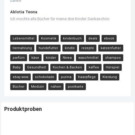
Danke
Ablotia Teona
Ich mochte alle Bücher für meine drei Kinder. Dankeschön
Lebensmittel
Kosmetik
kinderbuch
deals
ebook
tiernahrung
hundefutter
kindle
rezepte
katzenfutter
parfüm
käse
kinder
Nivea
waschmittel
shampoo
Baby
Gesundheit
Kochen & Backen
kaffee
Hörspiel
ebay wow
schokolade
purina
haarpflege
Kleidung
Bücher
Medizin
nähen
postkarte
Produktproben