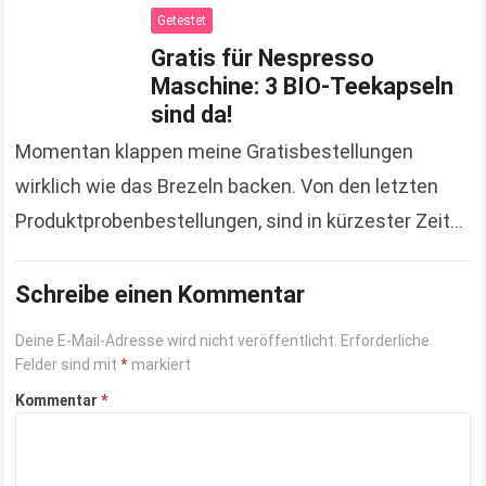
Getestet
Gratis für Nespresso
Maschine: 3 BIO-Teekapseln
sind da!
Momentan klappen meine Gratisbestellungen
wirklich wie das Brezeln backen. Von den letzten
Produktprobenbestellungen, sind in kürzester Zeit
mehrere angekommen. Das letzte, wovon ich
berichtet habe, war das Kinderbuch „Ein Morgen…
Schreibe einen Kommentar
Read more
Deine E-Mail-Adresse wird nicht veröffentlicht.
Erforderliche
Felder sind mit
*
markiert
Kommentar
*