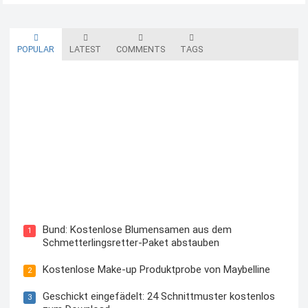
POPULAR
LATEST
COMMENTS
TAGS
Blutzuckermessgerät kostenlos testen und behalten
Bund: Kostenlose Blumensamen aus dem
1
Schmetterlingsretter-Paket abstauben
Kostenlose Make-up Produktprobe von Maybelline
2
Geschickt eingefädelt: 24 Schnittmuster kostenlos
3