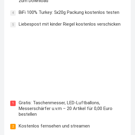
zum Download
BiFi 100% Turkey: 5x20g Packung kostenlos testen
4
Liebespost mit kinder Riegel kostenlos verschicken
5
Kostenloses Check24 Trikot zur Fußball EM 2024 von
Puma
Gratis: Taschenmesser, LED-Luftballons,
1
Messerschärfer u.v.m – 20 Artikel für 0,00 Euro
bestellen
Kostenlos fernsehen und streamen
2