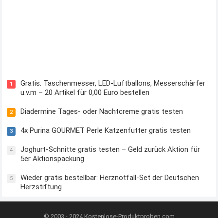
Kostenloses Check24 Trikot zur Fußball EM 2024 von Puma
Gratis: Taschenmesser, LED-Luftballons, Messerschärfer
1
u.v.m – 20 Artikel für 0,00 Euro bestellen
Diadermine Tages- oder Nachtcreme gratis testen
2
4x Purina GOURMET Perle Katzenfutter gratis testen
3
Joghurt-Schnitte gratis testen – Geld zurück Aktion für
4
5er Aktionspackung
Wieder gratis bestellbar: Herznotfall-Set der Deutschen
5
Herzstiftung
© 2003 - 2024
Kostenlose-Produktproben.com