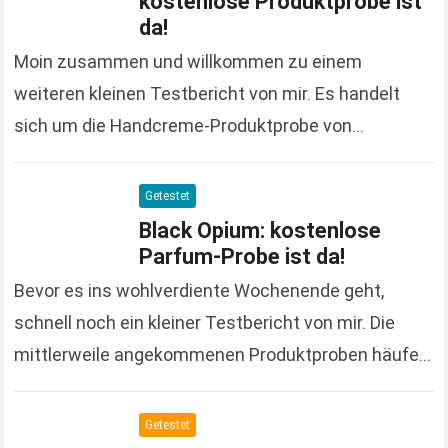
kostenlose Produktprobe ist
da!
Moin zusammen und willkommen zu einem
weiteren kleinen Testbericht von mir. Es handelt
sich um die Handcreme-Produktprobe von
Glysomed, die ich bereits im Oktober des letzten
Jahres bestellt habe. Leider…
Read more
Getestet
Black Opium: kostenlose
Parfum-Probe ist da!
Bevor es ins wohlverdiente Wochenende geht,
schnell noch ein kleiner Testbericht von mir. Die
mittlerweile angekommenen Produktproben häufen
sich nämlich so langsam mal wieder und ihr wisst
ja, bevor sie…
Read more
Getestet