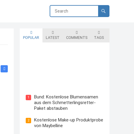
POPULAR
LATEST
COMMENTS
TAGS
Blutzuckermessgerät kostenlos
testen und behalten
Bund: Kostenlose Blumensamen
1
aus dem Schmetterlingsretter-
Paket abstauben
Kostenlose Make-up Produktprobe
2
von Maybelline