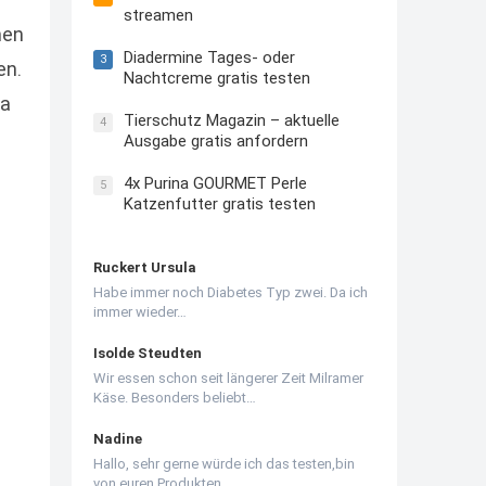
streamen
nen
Diadermine Tages- oder
3
en.
Nachtcreme gratis testen
ja
Tierschutz Magazin – aktuelle
4
Ausgabe gratis anfordern
4x Purina GOURMET Perle
5
Katzenfutter gratis testen
Ruckert Ursula
Habe immer noch Diabetes Typ zwei. Da ich
immer wieder…
Isolde Steudten
Wir essen schon seit längerer Zeit Milramer
Käse. Besonders beliebt…
Nadine
Hallo, sehr gerne würde ich das testen,bin
von euren Produkten…