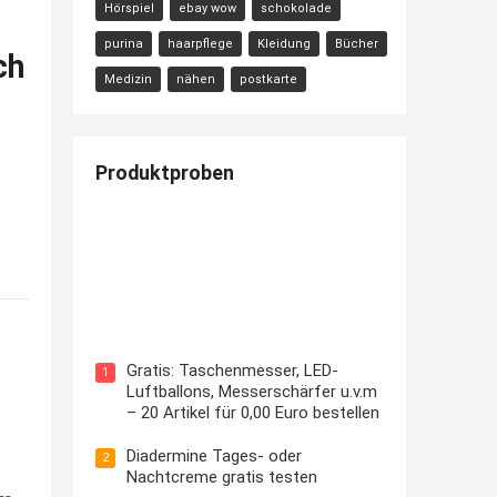
Hörspiel
ebay wow
schokolade
purina
haarpflege
Kleidung
Bücher
ch
Medizin
nähen
postkarte
Produktproben
Kostenloses Check24 Trikot zur
Fußball EM 2024 von Puma
Gratis: Taschenmesser, LED-
1
Luftballons, Messerschärfer u.v.m
– 20 Artikel für 0,00 Euro bestellen
Diadermine Tages- oder
2
Nachtcreme gratis testen