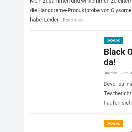
Moin zusammen und willkommen zu einem we
die Handcreme-Produktprobe von Glysomed, 
habe. Leider…
Read more
Getestet
Black 
da!
Dagmar
·
Jan. 
Bevor es in
Testbericht
häufen sich
Read more
Getestet