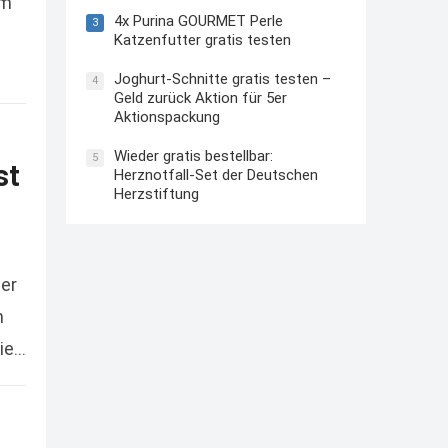
um
4x Purina GOURMET Perle
3
Katzenfutter gratis testen
Joghurt-Schnitte gratis testen –
4
Geld zurück Aktion für 5er
Aktionspackung
Wieder gratis bestellbar:
5
st
Herznotfall-Set der Deutschen
Herzstiftung
ner
n
sie…