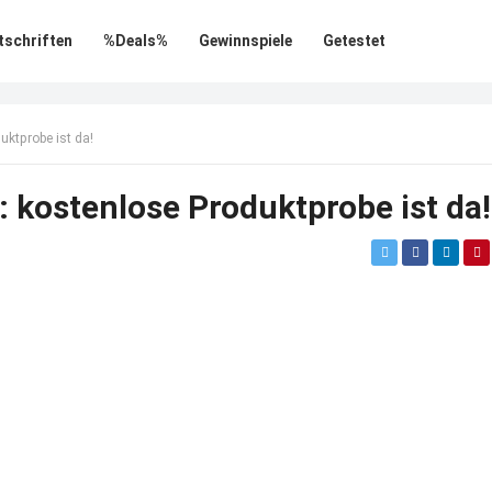
tschriften
%Deals%
Gewinnspiele
Getestet
uktprobe ist da!
m: kostenlose Produktprobe ist da!