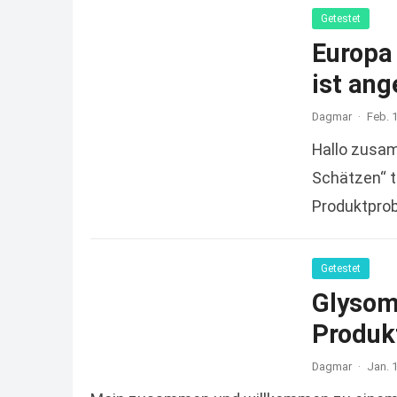
Getestet
Europa 
ist an
Dagmar
·
Feb. 
Hallo zusam
Schätzen“ t
Produktprob
sondern…
R
Getestet
Glysom
Produkt
Dagmar
·
Jan. 