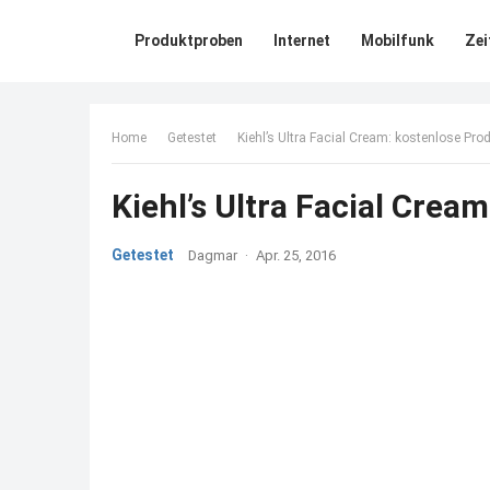
Produktproben
Internet
Mobilfunk
Zei
Home
Getestet
Kiehl’s Ultra Facial Cream: kostenlose Prod
Kiehl’s Ultra Facial Crea
Getestet
Dagmar
·
Apr. 25, 2016