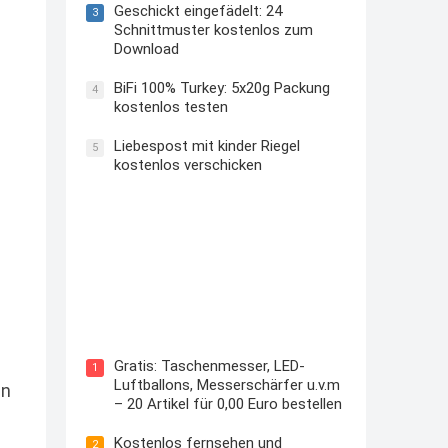
Geschickt eingefädelt: 24
3
Schnittmuster kostenlos zum
Download
BiFi 100% Turkey: 5x20g Packung
4
kostenlos testen
Liebespost mit kinder Riegel
5
kostenlos verschicken
Kostenloses Check24 Trikot zur
Fußball EM 2024 von Puma
Gratis: Taschenmesser, LED-
1
Luftballons, Messerschärfer u.v.m
en
– 20 Artikel für 0,00 Euro bestellen
Kostenlos fernsehen und
2