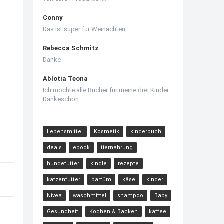
Conny
Das ist super für Weinachten
Rebecca Schmitz
Danke
Ablotia Teona
Ich mochte alle Bücher für meine drei Kinder.
Dankeschön
Lebensmittel
Kosmetik
kinderbuch
deals
ebook
tiernahrung
hundefutter
kindle
rezepte
katzenfutter
parfüm
käse
kinder
Nivea
waschmittel
shampoo
Baby
Gesundheit
Kochen & Backen
kaffee