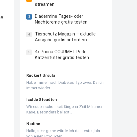
streamen
Diadermine Tages- oder
re
3
Nachtcreme gratis testen
Tierschutz Magazin – aktuelle
4
Ausgabe gratis anfordern
4x Purina GOURMET Perle
5
Katzenfutter gratis testen
Ruckert Ursula
Habe immer noch Diabetes Typ zwei. Da ich
immer wieder…
Isolde Steudten
Wir essen schon seit längerer Zeit Milramer
Käse. Besonders beliebt…
Nadine
Hallo, sehr gerne würde ich das testen,bin
von euren Produkten…