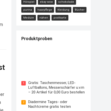
Hörspiel
ebay wow
schokolade
purina
haarpflege
Kleidung
Bücher
Medizin
nähen
postkarte
um
Produktproben
st
Kostenloses Check24 Trikot zur
Fußball EM 2024 von Puma
Gratis: Taschenmesser, LED-
1
Luftballons, Messerschärfer u.v.m
– 20 Artikel für 0,00 Euro bestellen
ner
Diadermine Tages- oder
n
2
Nachtcreme gratis testen
sie…