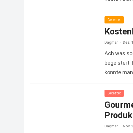
Read more
Getestet
Kostenl
Dagmar
·
Dez. 
Ach was sol
begeistert.
konnte man 
Getestet
Gourme
Produk
Dagmar
·
Nov. 