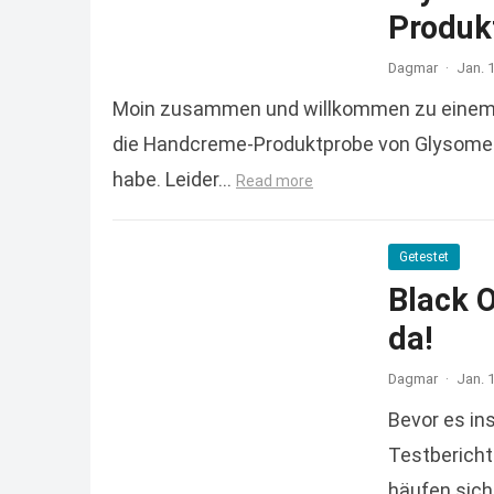
Produkt
Dagmar
·
Jan. 
Moin zusammen und willkommen zu einem we
die Handcreme-Produktprobe von Glysomed, 
habe. Leider…
Read more
Getestet
Black 
da!
Dagmar
·
Jan. 
Bevor es in
Testbericht
häufen sich