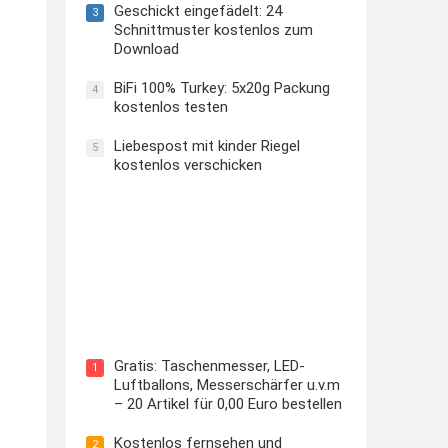
Geschickt eingefädelt: 24
3
Schnittmuster kostenlos zum
Download
BiFi 100% Turkey: 5x20g Packung
4
kostenlos testen
Liebespost mit kinder Riegel
5
kostenlos verschicken
Kostenloses Check24 Trikot zur
Fußball EM 2024 von Puma
Gratis: Taschenmesser, LED-
1
Luftballons, Messerschärfer u.v.m
– 20 Artikel für 0,00 Euro bestellen
Kostenlos fernsehen und
2