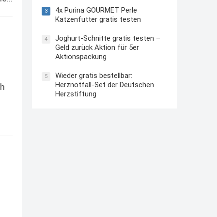
4x Purina GOURMET Perle
3
Katzenfutter gratis testen
Joghurt-Schnitte gratis testen –
4
Geld zurück Aktion für 5er
Aktionspackung
Wieder gratis bestellbar:
5
Herznotfall-Set der Deutschen
ch
Herzstiftung
e