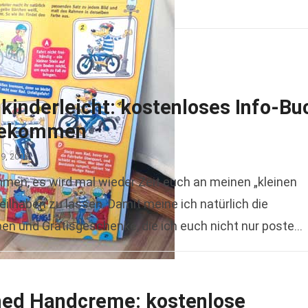
kinderleicht: kostenloses Info-Bu
gekommen
19, 2018
men, es wird mal wieder Zeit euch an meinen „kleinen
eilhaben zu lassen. Damit meine ich natürlich die
en und Gratisgeschenke, die ich euch nicht nur poste
ead more
ed Handcreme: kostenlose