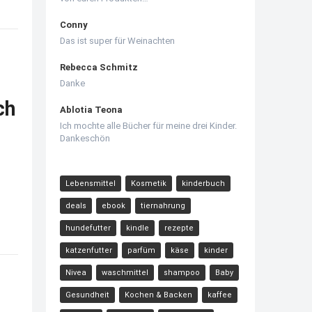
Conny
Das ist super für Weinachten
Rebecca Schmitz
Danke
ch
Ablotia Teona
Ich mochte alle Bücher für meine drei Kinder.
Dankeschön
Lebensmittel
Kosmetik
kinderbuch
deals
ebook
tiernahrung
hundefutter
kindle
rezepte
katzenfutter
parfüm
käse
kinder
Nivea
waschmittel
shampoo
Baby
Gesundheit
Kochen & Backen
kaffee