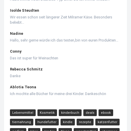
Isolde Steudten
Wir essen schon seit längerer Zeit Milramer Käse. Besonders
beliebt…
Nadine
Hallo, sehr gerne würde ich das testen,bin von euren Produkten…
Conny
Das ist super für Weinachten
Rebecca Schmitz
Danke
Ablotia Teona
Ich mochte alle Bücher für meine drei Kinder. Dankeschön
Lebensmittel
Kosmetik
kinderbuch
deals
ebook
tiernahrung
hundefutter
kindle
rezepte
katzenfutter