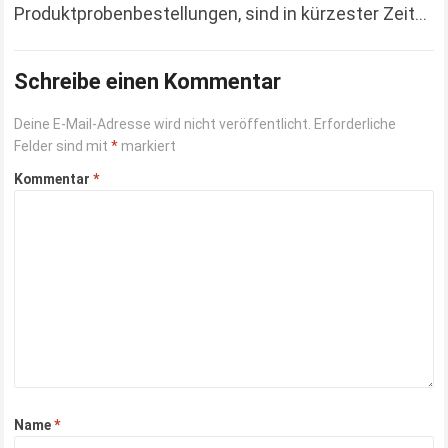
Produktprobenbestellungen, sind in kürzester Zeit
mehrere angekommen. Das letzte, wovon ich
berichtet habe, war das Kinderbuch „Ein Morgen…
Schreibe einen Kommentar
Read more
Deine E-Mail-Adresse wird nicht veröffentlicht.
Erforderliche
Felder sind mit
*
markiert
Kommentar
*
Name
*