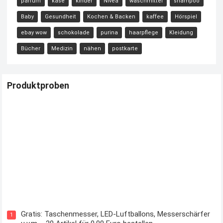
parfüm
käse
kinder
Nivea
waschmittel
shampoo
Baby
Gesundheit
Kochen & Backen
kaffee
Hörspiel
ebay wow
schokolade
purina
haarpflege
Kleidung
Bücher
Medizin
nähen
postkarte
Produktproben
Kostenloses Check24 Trikot zur Fußball EM 2024 von Puma
Gratis: Taschenmesser, LED-Luftballons, Messerschärfer
1