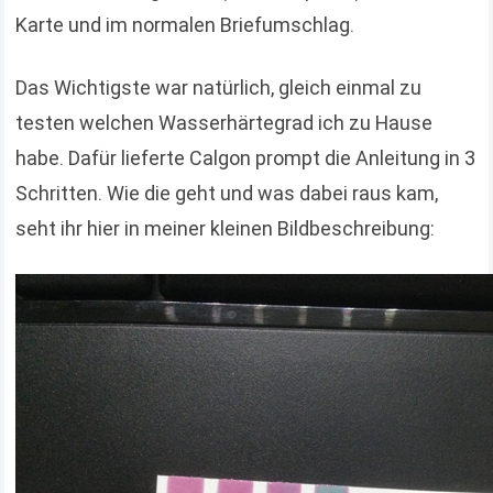
Karte und im normalen Briefumschlag.
Das Wichtigste war natürlich, gleich einmal zu
testen welchen Wasserhärtegrad ich zu Hause
habe. Dafür lieferte Calgon prompt die Anleitung in 3
Schritten. Wie die geht und was dabei raus kam,
seht ihr hier in meiner kleinen Bildbeschreibung:
Der Teststreifen soll sich, je nach Härtegrad, rot
verfärben, bzw. grün bleiben. Bei mir sah das eher
aus wie lila und türkis, was aber völlig egal ist, da
man das Ergebnis ja trotzdem erkennt. Mein
heimischer Wasserhärtegrad ist 3, also hartes
Wasser. Und bei euch? Wenn ihr den Test auch