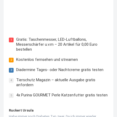
Kostenloses Check24 Trikot zur Fußball EM 2024 von
Puma
Gratis: Taschenmesser, LED-Luftballons,
1
Messerschärfer u.v.m – 20 Artikel für 0,00 Euro
bestellen
Kostenlos fernsehen und streamen
2
Diadermine Tages- oder Nachtcreme gratis testen
3
Tierschutz Magazin – aktuelle Ausgabe gratis
4
anfordern
4x Purina GOURMET Perle Katzenfutter gratis testen
5
Ruckert Ursula
Habe immer noch Diabetes Typ zwei. Da ich immer wieder…