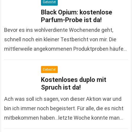
Jahres bestellt habe. Leider…
Read more
Getestet
Black Opium: kostenlose
Parfum-Probe ist da!
Bevor es ins wohlverdiente Wochenende geht,
schnell noch ein kleiner Testbericht von mir. Die
mittlerweile angekommenen Produktproben häufen
sich nämlich so langsam mal wieder und ihr wisst
ja, bevor sie…
Read more
Getestet
Kostenloses duplo mit
Spruch ist da!
Ach was soll ich sagen, von dieser Aktion war und
bin ich immer noch begeistert. Für alle, die es nicht
mitbekommen haben…letzte Woche konnte man
einen duplo Riegel gratis an…
Read more