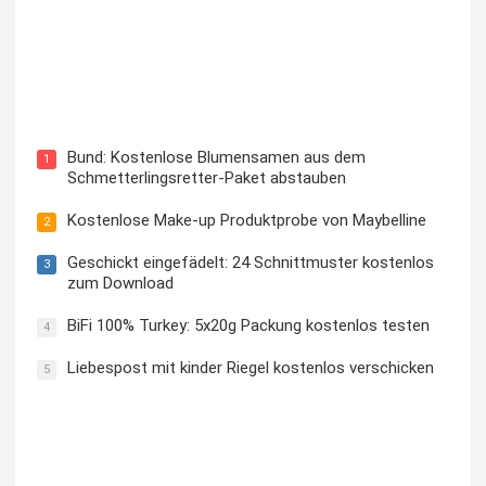
Blutzuckermessgerät kostenlos testen und behalten
Bund: Kostenlose Blumensamen aus dem
1
Schmetterlingsretter-Paket abstauben
Kostenlose Make-up Produktprobe von Maybelline
2
Geschickt eingefädelt: 24 Schnittmuster kostenlos
3
zum Download
BiFi 100% Turkey: 5x20g Packung kostenlos testen
4
Liebespost mit kinder Riegel kostenlos verschicken
5