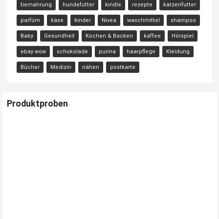
tiernahrung
hundefutter
kindle
rezepte
katzenfutter
parfüm
käse
kinder
Nivea
waschmittel
shampoo
Baby
Gesundheit
Kochen & Backen
kaffee
Hörspiel
ebay wow
schokolade
purina
haarpflege
Kleidung
Bücher
Medizin
nähen
postkarte
Produktproben
Kostenloses Check24 Trikot zur Fußball EM 2024 von Puma