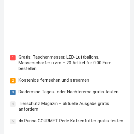
Kostenloses Check24 Trikot zur Fußball EM 2024 von
Puma
Gratis: Taschenmesser, LED-Luftballons,
1
Messerschärfer u.v.m – 20 Artikel für 0,00 Euro
bestellen
Kostenlos fernsehen und streamen
2
Diadermine Tages- oder Nachtcreme gratis testen
3
Tierschutz Magazin – aktuelle Ausgabe gratis
4
anfordern
4x Purina GOURMET Perle Katzenfutter gratis testen
5