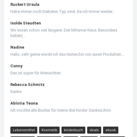
Ruckert Ursula
Habe immer noch Diabetes Typ zwei. Da ich immer wieder…
Isolde Steudten
Wir essen schon seit längerer Zeit Milramer Käse. Besonders
beliebt…
Nadine
Hallo, sehr gerne würde ich das testen,bin von euren Produkten…
Conny
Das ist super für Weinachten
Rebecca Schmitz
Danke
Ablotia Teona
Ich mochte alle Bücher für meine drei Kinder. Dankeschön
Lebensmittel
Kosmetik
kinderbuch
deals
ebook