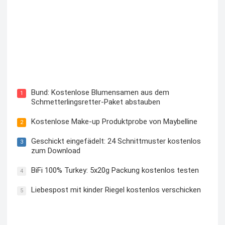
Blutzuckermessgerät kostenlos testen und behalten
Bund: Kostenlose Blumensamen aus dem
1
Schmetterlingsretter-Paket abstauben
Kostenlose Make-up Produktprobe von Maybelline
2
Geschickt eingefädelt: 24 Schnittmuster kostenlos
3
zum Download
BiFi 100% Turkey: 5x20g Packung kostenlos testen
4
Liebespost mit kinder Riegel kostenlos verschicken
5