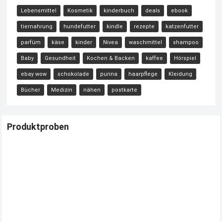
Lebensmittel
Kosmetik
kinderbuch
deals
ebook
tiernahrung
hundefutter
kindle
rezepte
katzenfutter
parfüm
käse
kinder
Nivea
waschmittel
shampoo
Baby
Gesundheit
Kochen & Backen
kaffee
Hörspiel
ebay wow
schokolade
purina
haarpflege
Kleidung
Bücher
Medizin
nähen
postkarte
Produktproben