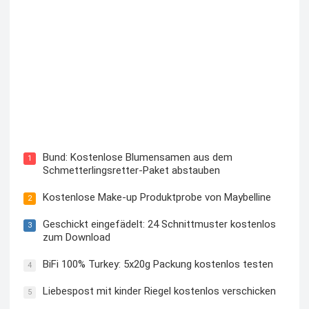
Blutzuckermessgerät kostenlos testen und behalten
Bund: Kostenlose Blumensamen aus dem
1
Schmetterlingsretter-Paket abstauben
Kostenlose Make-up Produktprobe von Maybelline
2
Geschickt eingefädelt: 24 Schnittmuster kostenlos
3
zum Download
BiFi 100% Turkey: 5x20g Packung kostenlos testen
4
Liebespost mit kinder Riegel kostenlos verschicken
5