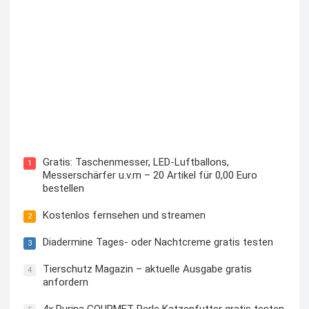
Kostenloses Check24 Trikot zur Fußball EM 2024 von
Puma
Gratis: Taschenmesser, LED-Luftballons,
1
Messerschärfer u.v.m – 20 Artikel für 0,00 Euro
bestellen
Kostenlos fernsehen und streamen
2
Diadermine Tages- oder Nachtcreme gratis testen
3
Tierschutz Magazin – aktuelle Ausgabe gratis
4
anfordern