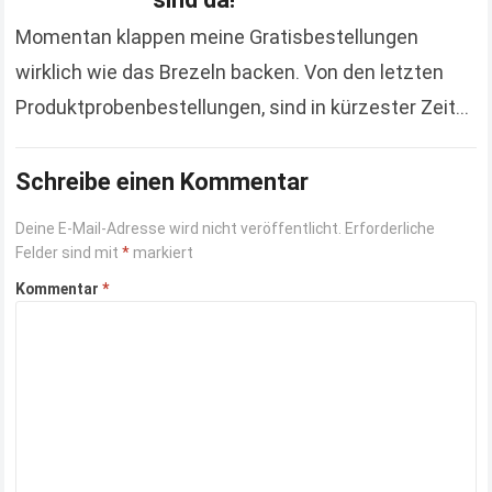
Momentan klappen meine Gratisbestellungen
wirklich wie das Brezeln backen. Von den letzten
Produktprobenbestellungen, sind in kürzester Zeit
mehrere angekommen. Das letzte, wovon ich
berichtet habe, war das Kinderbuch „Ein Morgen…
Schreibe einen Kommentar
Read more
Deine E-Mail-Adresse wird nicht veröffentlicht.
Erforderliche
Felder sind mit
*
markiert
Kommentar
*