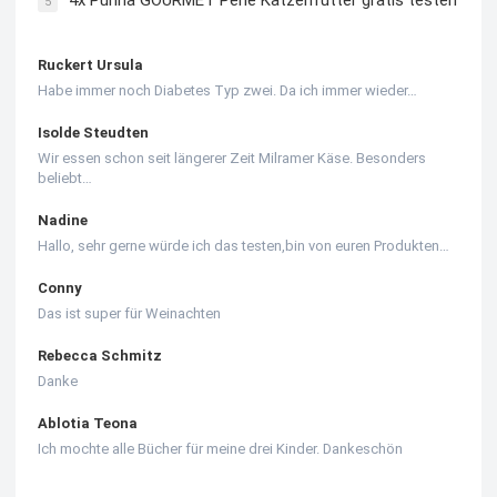
4x Purina GOURMET Perle Katzenfutter gratis testen
5
Ruckert Ursula
Habe immer noch Diabetes Typ zwei. Da ich immer wieder…
Isolde Steudten
Wir essen schon seit längerer Zeit Milramer Käse. Besonders
beliebt…
Nadine
Hallo, sehr gerne würde ich das testen,bin von euren Produkten…
Conny
Das ist super für Weinachten
Rebecca Schmitz
Danke
Ablotia Teona
Ich mochte alle Bücher für meine drei Kinder. Dankeschön