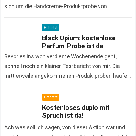
sich um die Handcreme-Produktprobe von
Glysomed, die ich bereits im Oktober des letzten
Jahres bestellt habe. Leider…
Read more
Getestet
Black Opium: kostenlose
Parfum-Probe ist da!
Bevor es ins wohlverdiente Wochenende geht,
schnell noch ein kleiner Testbericht von mir. Die
mittlerweile angekommenen Produktproben häufen
sich nämlich so langsam mal wieder und ihr wisst
ja, bevor sie…
Read more
Getestet
Kostenloses duplo mit
Spruch ist da!
Ach was soll ich sagen, von dieser Aktion war und