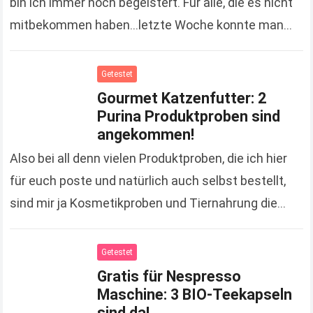
bin ich immer noch begeistert. Für alle, die es nicht
mitbekommen haben…letzte Woche konnte man
einen duplo Riegel gratis an…
Read more
Getestet
Gourmet Katzenfutter: 2
Purina Produktproben sind
angekommen!
Also bei all denn vielen Produktproben, die ich hier
für euch poste und natürlich auch selbst bestellt,
sind mir ja Kosmetikproben und Tiernahrung die
liebsten. ;-) Warum das so ist,…
Read more
Getestet
Gratis für Nespresso
Maschine: 3 BIO-Teekapseln
sind da!