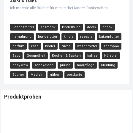
Ablotia Teona
Ich mochte alle Bücher für meine drei Kinder. Dankeschön
Lebensmittel
Kosmetik
kinderbuch
deals
ebook
tiernahrung
hundefutter
kindle
rezepte
katzenfutter
parfüm
käse
kinder
Nivea
waschmittel
shampoo
Baby
Gesundheit
Kochen & Backen
kaffee
Hörspiel
ebay wow
schokolade
purina
haarpflege
Kleidung
Bücher
Medizin
nähen
postkarte
Produktproben