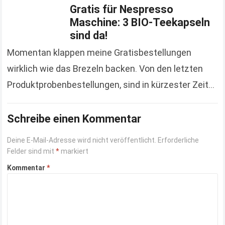
Gratis für Nespresso
Maschine: 3 BIO-Teekapseln
sind da!
Momentan klappen meine Gratisbestellungen
wirklich wie das Brezeln backen. Von den letzten
Produktprobenbestellungen, sind in kürzester Zeit
mehrere angekommen. Das letzte, wovon ich
berichtet habe, war das Kinderbuch „Ein Morgen…
Schreibe einen Kommentar
Read more
Deine E-Mail-Adresse wird nicht veröffentlicht.
Erforderliche
Felder sind mit
*
markiert
Kommentar
*