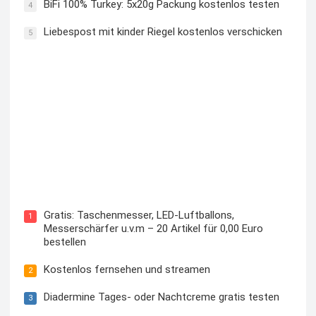
BiFi 100% Turkey: 5x20g Packung kostenlos testen
4
Liebespost mit kinder Riegel kostenlos verschicken
5
Kostenloses Check24 Trikot zur Fußball EM 2024 von
Puma
Gratis: Taschenmesser, LED-Luftballons,
1
Messerschärfer u.v.m – 20 Artikel für 0,00 Euro
bestellen
Kostenlos fernsehen und streamen
2
Diadermine Tages- oder Nachtcreme gratis testen
3