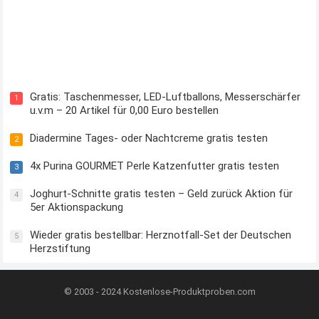
Kostenloses Check24 Trikot zur Fußball EM 2024 von Puma
Gratis: Taschenmesser, LED-Luftballons, Messerschärfer
1
u.v.m – 20 Artikel für 0,00 Euro bestellen
Diadermine Tages- oder Nachtcreme gratis testen
2
4x Purina GOURMET Perle Katzenfutter gratis testen
3
Joghurt-Schnitte gratis testen – Geld zurück Aktion für
4
5er Aktionspackung
Wieder gratis bestellbar: Herznotfall-Set der Deutschen
5
Herzstiftung
© 2003 - 2024
Kostenlose-Produktproben.com