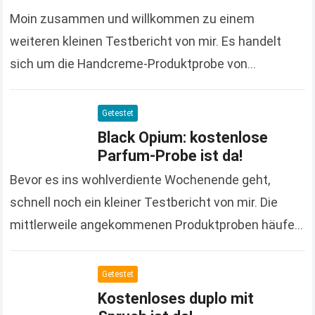
Moin zusammen und willkommen zu einem
weiteren kleinen Testbericht von mir. Es handelt
sich um die Handcreme-Produktprobe von
Glysomed, die ich bereits im Oktober des letzten
Jahres bestellt habe. Leider…
Read more
Getestet
Black Opium: kostenlose
Parfum-Probe ist da!
Bevor es ins wohlverdiente Wochenende geht,
schnell noch ein kleiner Testbericht von mir. Die
mittlerweile angekommenen Produktproben häufen
sich nämlich so langsam mal wieder und ihr wisst
ja, bevor sie…
Read more
Getestet
Kostenloses duplo mit