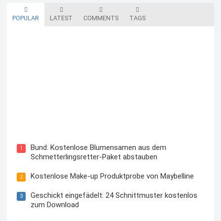
POPULAR
LATEST
COMMENTS
TAGS
Blutzuckermessgerät kostenlos testen und behalten
Bund: Kostenlose Blumensamen aus dem
1
Schmetterlingsretter-Paket abstauben
Kostenlose Make-up Produktprobe von Maybelline
2
Geschickt eingefädelt: 24 Schnittmuster kostenlos
3
zum Download