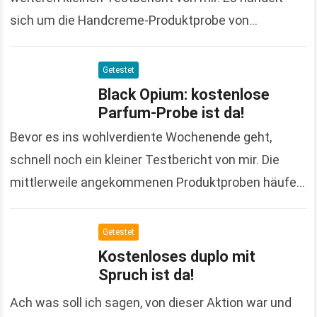
sich um die Handcreme-Produktprobe von
Glysomed, die ich bereits im Oktober des letzten
Jahres bestellt habe. Leider…
Read more
Getestet
Black Opium: kostenlose
Parfum-Probe ist da!
Bevor es ins wohlverdiente Wochenende geht,
schnell noch ein kleiner Testbericht von mir. Die
mittlerweile angekommenen Produktproben häufen
sich nämlich so langsam mal wieder und ihr wisst
ja, bevor sie…
Read more
Getestet
Kostenloses duplo mit
Spruch ist da!
Ach was soll ich sagen, von dieser Aktion war und