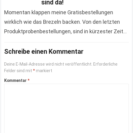
sind da!
Momentan klappen meine Gratisbestellungen
wirklich wie das Brezeln backen. Von den letzten
Produktprobenbestellungen, sind in kürzester Zeit
mehrere angekommen. Das letzte, wovon ich
berichtet habe, war das Kinderbuch „Ein Morgen…
Schreibe einen Kommentar
Read more
Deine E-Mail-Adresse wird nicht veröffentlicht.
Erforderliche
Felder sind mit
*
markiert
Kommentar
*