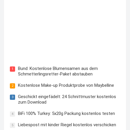
Blutzuckermessgerät kostenlos testen und behalten
Bund: Kostenlose Blumensamen aus dem
1
Schmetterlingsretter-Paket abstauben
Kostenlose Make-up Produktprobe von Maybelline
2
Geschickt eingefädelt: 24 Schnittmuster kostenlos
3
zum Download
BiFi 100% Turkey: 5x20g Packung kostenlos testen
4
Liebespost mit kinder Riegel kostenlos verschicken
5