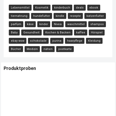
Lebensmittel
Kosmetik
kinderbuch
deals
ebook
tiernahrung
hundefutter
kindle
rezepte
katzenfutter
parfüm
käse
kinder
Nivea
waschmittel
shampoo
Baby
Gesundheit
Kochen & Backen
kaffee
Hörspiel
ebay wow
schokolade
purina
haarpflege
Kleidung
Bücher
Medizin
nähen
postkarte
Produktproben