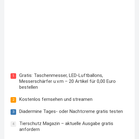
Kostenloses Check24 Trikot zur Fußball EM 2024 von
Puma
Gratis: Taschenmesser, LED-Luftballons,
1
Messerschärfer u.v.m – 20 Artikel für 0,00 Euro
bestellen
Kostenlos fernsehen und streamen
2
Diadermine Tages- oder Nachtcreme gratis testen
3
Tierschutz Magazin – aktuelle Ausgabe gratis
4
anfordern