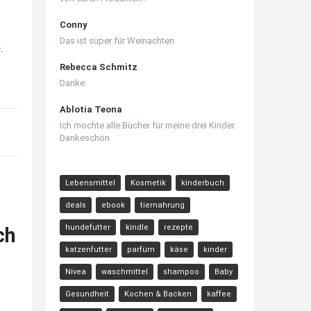
Conny
Das ist super für Weinachten
n
.
Rebecca Schmitz
Danke
Ablotia Teona
Ich mochte alle Bücher für meine drei Kinder.
Dankeschön
Lebensmittel
Kosmetik
kinderbuch
deals
ebook
tiernahrung
hundefutter
kindle
rezepte
ch
katzenfutter
parfüm
käse
kinder
Nivea
waschmittel
shampoo
Baby
Gesundheit
Kochen & Backen
kaffee