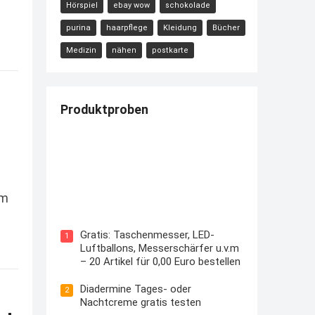
Hörspiel
ebay wow
schokolade
purina
haarpflege
Kleidung
Bücher
Medizin
nähen
postkarte
Produktproben
Kostenloses Check24 Trikot zur
um
Fußball EM 2024 von Puma
Gratis: Taschenmesser, LED-
1
Luftballons, Messerschärfer u.v.m
– 20 Artikel für 0,00 Euro bestellen
Diadermine Tages- oder
2
Nachtcreme gratis testen