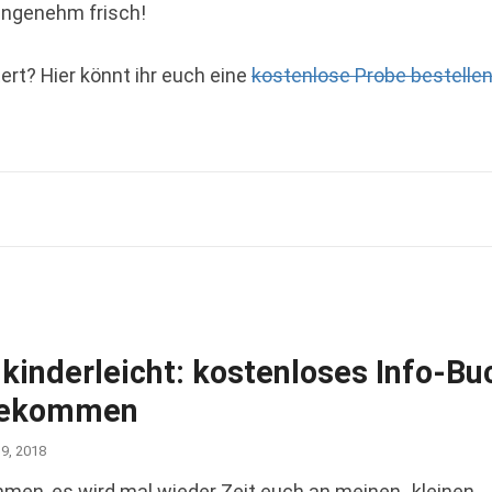
 angenehm frisch!
rt? Hier könnt ihr euch eine
kostenlose Probe bestelle
kinderleicht: kostenloses Info-Bu
gekommen
19, 2018
men, es wird mal wieder Zeit euch an meinen „kleinen