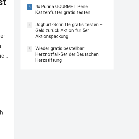
st
4x Purina GOURMET Perle
3
Katzenfutter gratis testen
Joghurt-Schnitte gratis testen –
4
Geld zurück Aktion für 5er
ner
Aktionspackung
n
Wieder gratis bestellbar:
5
Herznotfall-Set der Deutschen
sie…
Herzstiftung
ch
e