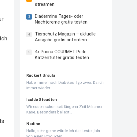
streamen
Diadermine Tages- oder
3
en
Nachtcreme gratis testen
Tierschutz Magazin – aktuelle
4
 ich
Ausgabe gratis anfordern
4x Purina GOURMET Perle
5
Katzenfutter gratis testen
Ruckert Ursula
Habe immer noch Diabetes Typ zwei. Da ich
immer wieder…
Isolde Steudten
Wir essen schon seit längerer Zeit Milramer
Käse. Besonders beliebt…
ls
Nadine
Hallo, sehr gerne würde ich das testen,bin
von euren Produkten…