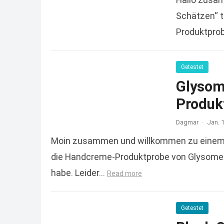
Schätzen“ t
Produktprob
sondern…
R
Getestet
Glysom
Produkt
Dagmar
·
Jan. 
Moin zusammen und willkommen zu einem we
die Handcreme-Produktprobe von Glysomed, 
habe. Leider…
Read more
Getestet