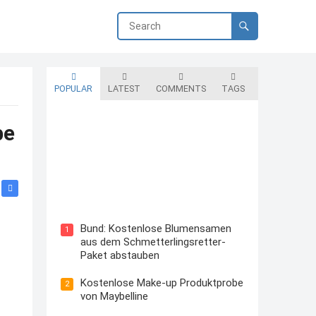
POPULAR
LATEST
COMMENTS
TAGS
be
Blutzuckermessgerät kostenlos
testen und behalten
Bund: Kostenlose Blumensamen
1
aus dem Schmetterlingsretter-
Paket abstauben
Kostenlose Make-up Produktprobe
2
von Maybelline