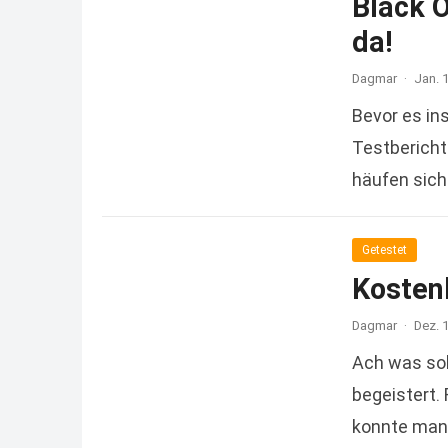
Black 
da!
Dagmar
·
Jan. 
Bevor es in
Testbericht
häufen sich
Read more
Getestet
Kostenl
Dagmar
·
Dez. 
Ach was sol
begeistert.
konnte man 