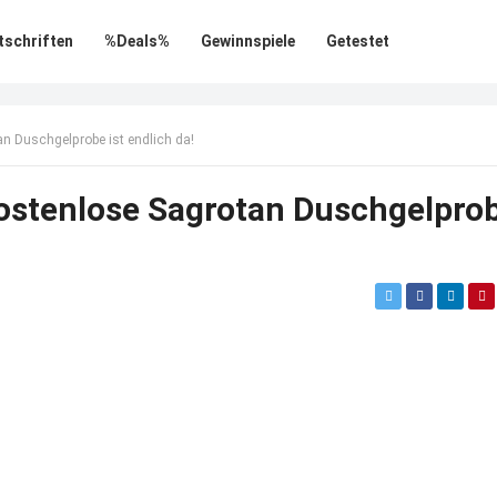
tschriften
%Deals%
Gewinnspiele
Getestet
an Duschgelprobe ist endlich da!
Kostenlose Sagrotan Duschgelpro