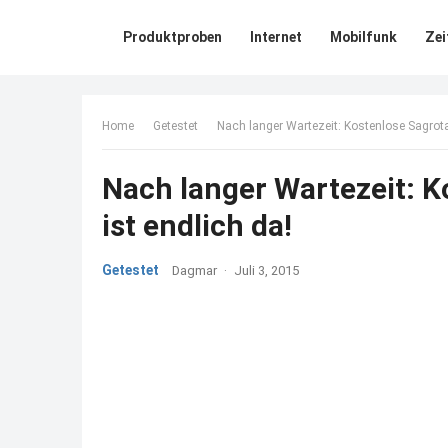
Produktproben
Internet
Mobilfunk
Zei
Home
Getestet
Nach langer Wartezeit: Kostenlose Sagrot
Nach langer Wartezeit: 
ist endlich da!
Getestet
Dagmar
·
Juli 3, 2015