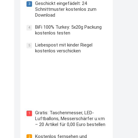
Geschickt eingefädelt: 24
3
Schnittmuster kostenlos zum
Download
BiFi 100% Turkey: 5x20g Packung
4
kostenlos testen
Liebespost mit kinder Riegel
5
kostenlos verschicken
Kostenloses Check24 Trikot zur
Fußball EM 2024 von Puma
Gratis: Taschenmesser, LED-
1
Luftballons, Messerschärfer u.v.m
– 20 Artikel für 0,00 Euro bestellen
Kostenlos fernsehen und
2