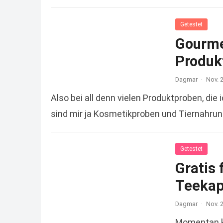
Getestet
Gourme
Produk
Dagmar
·
Nov. 
Also bei all denn vielen Produktproben, die 
sind mir ja Kosmetikproben und Tiernahrung
Getestet
Gratis 
Teekap
Dagmar
·
Nov. 
Momentan kl