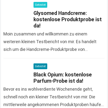
sondern…
Read more
Getestet
Glysomed Handcreme:
kostenlose Produktprobe ist
da!
Moin zusammen und willkommen zu einem
weiteren kleinen Testbericht von mir. Es handelt
sich um die Handcreme-Produktprobe von
Glysomed, die ich bereits im Oktober des letzten
Jahres bestellt habe. Leider…
Read more
Getestet
Black Opium: kostenlose
Parfum-Probe ist da!
Bevor es ins wohlverdiente Wochenende geht,
schnell noch ein kleiner Testbericht von mir. Die
mittlerweile angekommenen Produktproben häufen