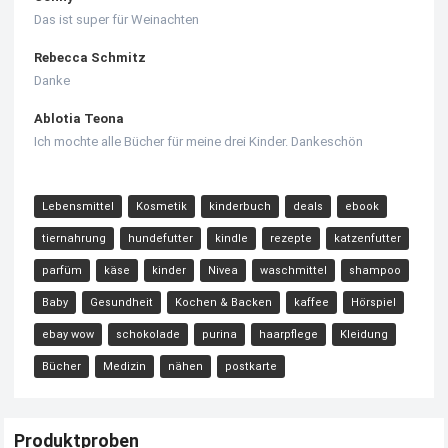
Das ist super für Weinachten
Rebecca Schmitz
Danke
Ablotia Teona
Ich mochte alle Bücher für meine drei Kinder. Dankeschön
Lebensmittel
Kosmetik
kinderbuch
deals
ebook
tiernahrung
hundefutter
kindle
rezepte
katzenfutter
parfüm
käse
kinder
Nivea
waschmittel
shampoo
Baby
Gesundheit
Kochen & Backen
kaffee
Hörspiel
ebay wow
schokolade
purina
haarpflege
Kleidung
Bücher
Medizin
nähen
postkarte
Produktproben