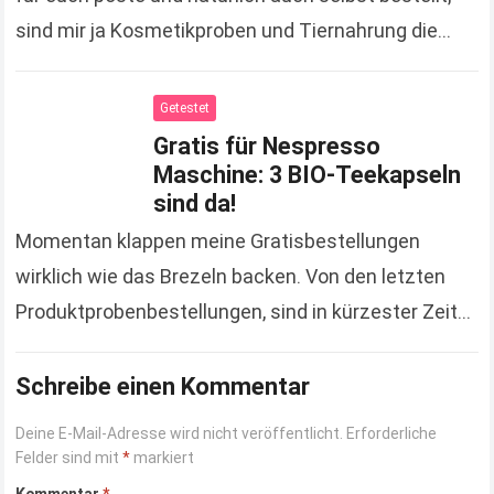
sind mir ja Kosmetikproben und Tiernahrung die
liebsten. ;-) Warum das so ist,…
Read more
Getestet
Gratis für Nespresso
Maschine: 3 BIO-Teekapseln
sind da!
Momentan klappen meine Gratisbestellungen
wirklich wie das Brezeln backen. Von den letzten
Produktprobenbestellungen, sind in kürzester Zeit
mehrere angekommen. Das letzte, wovon ich
berichtet habe, war das Kinderbuch „Ein Morgen…
Schreibe einen Kommentar
Read more
Deine E-Mail-Adresse wird nicht veröffentlicht.
Erforderliche
Felder sind mit
*
markiert
Kommentar
*