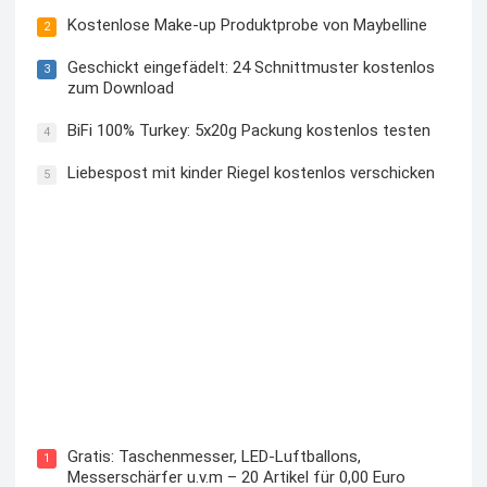
Kostenlose Make-up Produktprobe von Maybelline
2
Geschickt eingefädelt: 24 Schnittmuster kostenlos
3
zum Download
BiFi 100% Turkey: 5x20g Packung kostenlos testen
4
Liebespost mit kinder Riegel kostenlos verschicken
5
Kostenloses Check24 Trikot zur Fußball EM 2024 von
Puma
Gratis: Taschenmesser, LED-Luftballons,
1
Messerschärfer u.v.m – 20 Artikel für 0,00 Euro