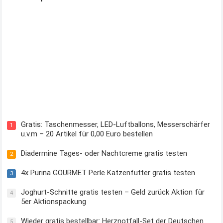
Kostenloses Check24 Trikot zur Fußball EM 2024 von Puma
Gratis: Taschenmesser, LED-Luftballons, Messerschärfer
1
u.v.m – 20 Artikel für 0,00 Euro bestellen
Diadermine Tages- oder Nachtcreme gratis testen
2
4x Purina GOURMET Perle Katzenfutter gratis testen
3
Joghurt-Schnitte gratis testen – Geld zurück Aktion für
4
5er Aktionspackung
Wieder gratis bestellbar: Herznotfall-Set der Deutschen
5