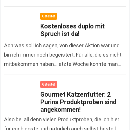
sich nämlich so langsam mal wieder und ihr wisst
ja, bevor sie…
Read more
Getestet
Kostenloses duplo mit
Spruch ist da!
Ach was soll ich sagen, von dieser Aktion war und
bin ich immer noch begeistert. Für alle, die es nicht
mitbekommen haben…letzte Woche konnte man
einen duplo Riegel gratis an…
Read more
Getestet
Gourmet Katzenfutter: 2
Purina Produktproben sind
angekommen!
Also bei all denn vielen Produktproben, die ich hier
für euch poste und natürlich auch selbst bestellt,