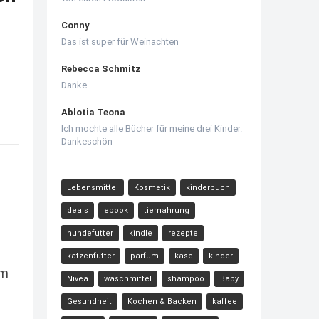
Conny
Das ist super für Weinachten
Rebecca Schmitz
Danke
Ablotia Teona
Ich mochte alle Bücher für meine drei Kinder.
Dankeschön
Lebensmittel
Kosmetik
kinderbuch
deals
ebook
tiernahrung
hundefutter
kindle
rezepte
katzenfutter
parfüm
käse
kinder
um
Nivea
waschmittel
shampoo
Baby
Gesundheit
Kochen & Backen
kaffee