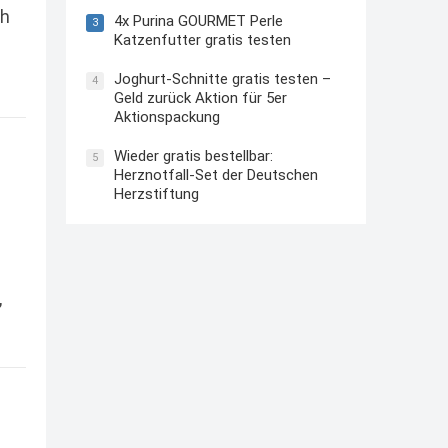
ch
4x Purina GOURMET Perle
3
Katzenfutter gratis testen
e
Joghurt-Schnitte gratis testen –
4
Geld zurück Aktion für 5er
Aktionspackung
Wieder gratis bestellbar:
5
Herznotfall-Set der Deutschen
Herzstiftung
,