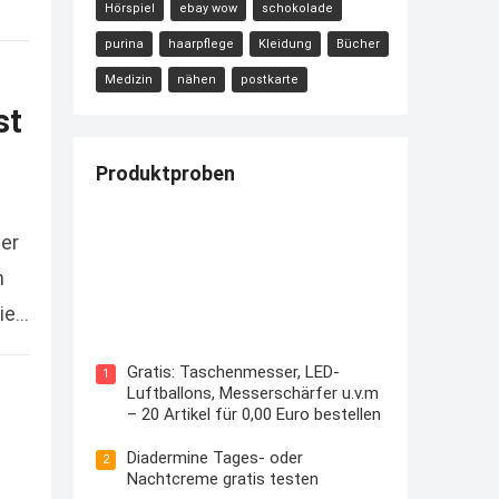
Hörspiel
ebay wow
schokolade
purina
haarpflege
Kleidung
Bücher
Medizin
nähen
postkarte
st
Produktproben
ner
n
Kostenloses Check24 Trikot zur
sie…
Fußball EM 2024 von Puma
Gratis: Taschenmesser, LED-
1
Luftballons, Messerschärfer u.v.m
– 20 Artikel für 0,00 Euro bestellen
Diadermine Tages- oder
2
Nachtcreme gratis testen