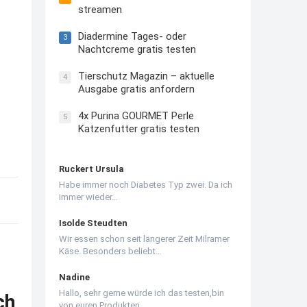
streamen
Diadermine Tages- oder
3
Nachtcreme gratis testen
Tierschutz Magazin – aktuelle
4
Ausgabe gratis anfordern
4x Purina GOURMET Perle
5
Katzenfutter gratis testen
Ruckert Ursula
Habe immer noch Diabetes Typ zwei. Da ich
immer wieder…
Isolde Steudten
Wir essen schon seit längerer Zeit Milramer
Käse. Besonders beliebt…
Nadine
Hallo, sehr gerne würde ich das testen,bin
ch
von euren Produkten…