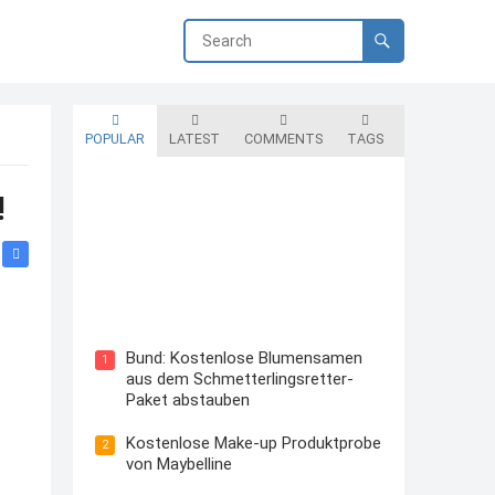
POPULAR
LATEST
COMMENTS
TAGS
!
Blutzuckermessgerät kostenlos
testen und behalten
Bund: Kostenlose Blumensamen
1
aus dem Schmetterlingsretter-
Paket abstauben
Kostenlose Make-up Produktprobe
2
von Maybelline