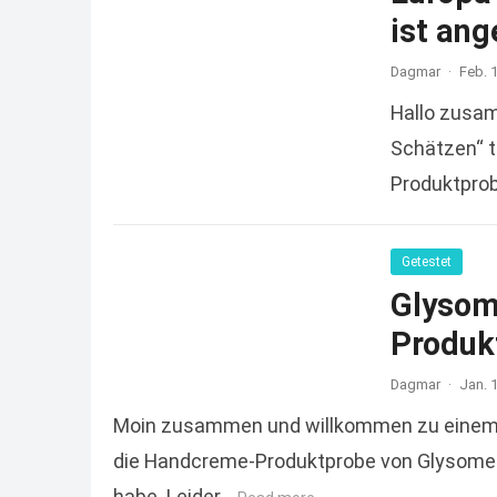
ist an
Dagmar
·
Feb. 
Hallo zusam
Schätzen“ t
Produktprob
sondern…
R
Getestet
Glysom
Produkt
Dagmar
·
Jan. 
Moin zusammen und willkommen zu einem we
die Handcreme-Produktprobe von Glysomed, 
habe. Leider…