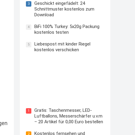
Geschickt eingefädelt: 24
3
Schnittmuster kostenlos zum
Download
BiFi 100% Turkey: 5x20g Packung
4
kostenlos testen
Liebespost mit kinder Riegel
5
kostenlos verschicken
Kostenloses Check24 Trikot zur
Fußball EM 2024 von Puma
Gratis: Taschenmesser, LED-
1
Luftballons, Messerschärfer u.v.m
– 20 Artikel für 0,00 Euro bestellen
gen
Kostenlos fernsehen und
2