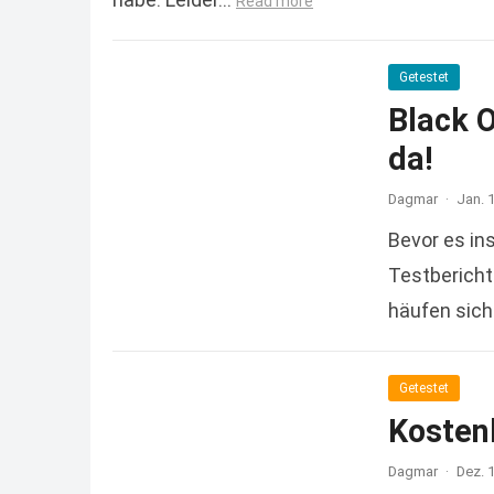
Read more
Getestet
Black 
da!
Dagmar
·
Jan. 
Bevor es in
Testbericht
häufen sich
Read more
Getestet
Kostenl
Dagmar
·
Dez. 