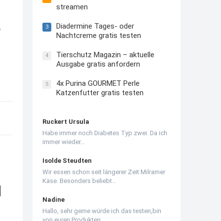
streamen
,
Diadermine Tages- oder
3
Nachtcreme gratis testen
Tierschutz Magazin – aktuelle
4
Ausgabe gratis anfordern
4x Purina GOURMET Perle
5
Katzenfutter gratis testen
Ruckert Ursula
Habe immer noch Diabetes Typ zwei. Da ich
immer wieder…
Isolde Steudten
Wir essen schon seit längerer Zeit Milramer
Käse. Besonders beliebt…
d
Nadine
Hallo, sehr gerne würde ich das testen,bin
von euren Produkten…