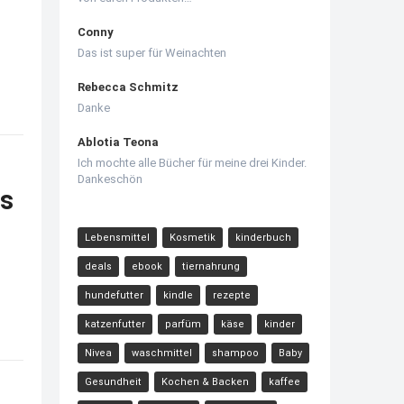
Conny
Das ist super für Weinachten
Rebecca Schmitz
Danke
Ablotia Teona
Ich mochte alle Bücher für meine drei Kinder.
Dankeschön
os
Lebensmittel
Kosmetik
kinderbuch
deals
ebook
tiernahrung
hundefutter
kindle
rezepte
katzenfutter
parfüm
käse
kinder
Nivea
waschmittel
shampoo
Baby
Gesundheit
Kochen & Backen
kaffee