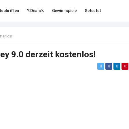
tschriften
%Deals%
Gewinnspiele
Getestet
stenlos!
y 9.0 derzeit kostenlos!