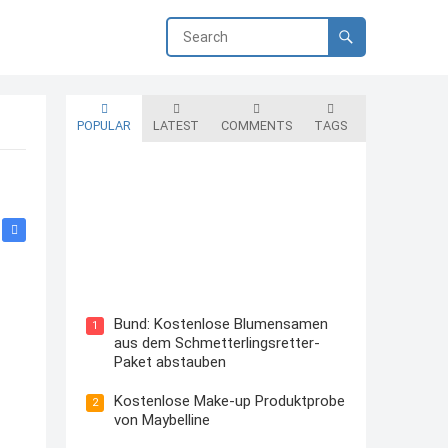
POPULAR
LATEST
COMMENTS
TAGS
Blutzuckermessgerät kostenlos
testen und behalten
Bund: Kostenlose Blumensamen
1
aus dem Schmetterlingsretter-
Paket abstauben
Kostenlose Make-up Produktprobe
2
von Maybelline