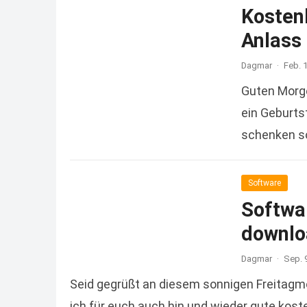
Kosten
Anlass
Dagmar
·
Feb. 
Guten Morge
ein Geburts
schenken so
Software
Softwa
downlo
Dagmar
·
Sep. 
Seid gegrüßt an diesem sonnigen Freitagm
ich für euch auch hin und wieder gute kos