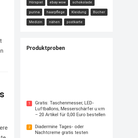
Hörspiel
ebay wow
schokolade
purina
haarpflege
Kleidung
Bücher
Medizin
nähen
postkarte
t
Produktproben
an
Kostenloses Check24 Trikot zur
Fußball EM 2024 von Puma
s
Gratis: Taschenmesser, LED-
1
Luftballons, Messerschärfer u.v.m
– 20 Artikel für 0,00 Euro bestellen
Diadermine Tages- oder
ere
2
Nachtcreme gratis testen
ute