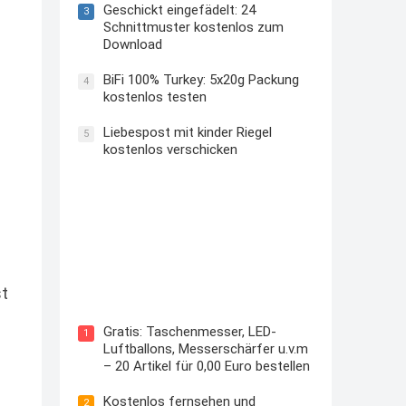
Geschickt eingefädelt: 24
3
Schnittmuster kostenlos zum
Download
BiFi 100% Turkey: 5x20g Packung
4
kostenlos testen
Liebespost mit kinder Riegel
5
kostenlos verschicken
Kostenloses Check24 Trikot zur
st
Fußball EM 2024 von Puma
Gratis: Taschenmesser, LED-
1
Luftballons, Messerschärfer u.v.m
– 20 Artikel für 0,00 Euro bestellen
Kostenlos fernsehen und
2