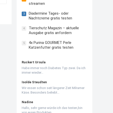
streamen
Diadermine Tages- oder
3
Nachtcreme gratis testen
Tierschutz Magazin – aktuelle
4
Ausgabe gratis anfordern
4x Purina GOURMET Perle
5
Katzenfutter gratis testen
Ruckert Ursula
Habe immer noch Diabetes Typ zwei. Da ich
immer wieder…
Isolde Steudten
Wir essen schon seit längerer Zeit Milramer
Käse. Besonders beliebt…
Nadine
Hallo, sehr gerne würde ich das testen,bin
von euren Produkten…