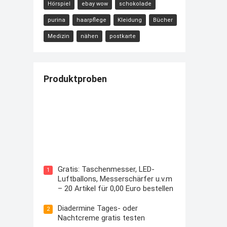
Hörspiel
ebay wow
schokolade
purina
haarpflege
Kleidung
Bücher
Medizin
nähen
postkarte
Produktproben
Kostenloses Check24 Trikot zur
Fußball EM 2024 von Puma
Gratis: Taschenmesser, LED-
1
Luftballons, Messerschärfer u.v.m
– 20 Artikel für 0,00 Euro bestellen
Diadermine Tages- oder
2
Nachtcreme gratis testen