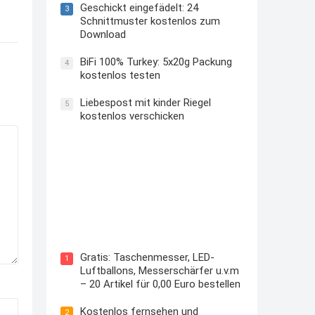
Geschickt eingefädelt: 24
3
Schnittmuster kostenlos zum
Download
BiFi 100% Turkey: 5x20g Packung
4
kostenlos testen
Liebespost mit kinder Riegel
5
kostenlos verschicken
Kostenloses Check24 Trikot zur
Fußball EM 2024 von Puma
Gratis: Taschenmesser, LED-
1
Luftballons, Messerschärfer u.v.m
– 20 Artikel für 0,00 Euro bestellen
Kostenlos fernsehen und
2