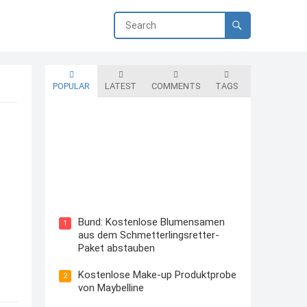
POPULAR
LATEST
COMMENTS
TAGS
Blutzuckermessgerät kostenlos
testen und behalten
Bund: Kostenlose Blumensamen
1
aus dem Schmetterlingsretter-
Paket abstauben
Kostenlose Make-up Produktprobe
2
von Maybelline