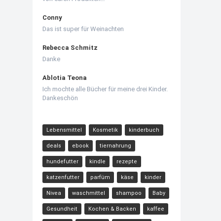
Conny
Das ist super für Weinachten
Rebecca Schmitz
Danke
Ablotia Teona
Ich mochte alle Bücher für meine drei Kinder.
Dankeschön
Lebensmittel
Kosmetik
kinderbuch
deals
ebook
tiernahrung
hundefutter
kindle
rezepte
katzenfutter
parfüm
käse
kinder
Nivea
waschmittel
shampoo
Baby
Gesundheit
Kochen & Backen
kaffee