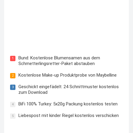
Blutzuckermessgerät kostenlos testen und behalten
Bund: Kostenlose Blumensamen aus dem
1
Schmetterlingsretter-Paket abstauben
Kostenlose Make-up Produktprobe von Maybelline
2
Geschickt eingefädelt: 24 Schnittmuster kostenlos
3
zum Download
BiFi 100% Turkey: 5x20g Packung kostenlos testen
4
Liebespost mit kinder Riegel kostenlos verschicken
5