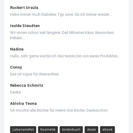
Ruckert Ursula
Habe immer noch Diabetes Typ zwei. Da ich immer wieder…
Isolde Steudten
Wir essen schon seit längerer Zeit Milramer Käse. Besonders
beliebt…
Nadine
Hallo, sehr gerne würde ich das testen,bin von euren Produkten…
Conny
Das ist super für Weinachten
Rebecca Schmitz
Danke
Ablotia Teona
Ich mochte alle Bücher für meine drei Kinder. Dankeschön
Lebensmittel
Kosmetik
kinderbuch
deals
ebook