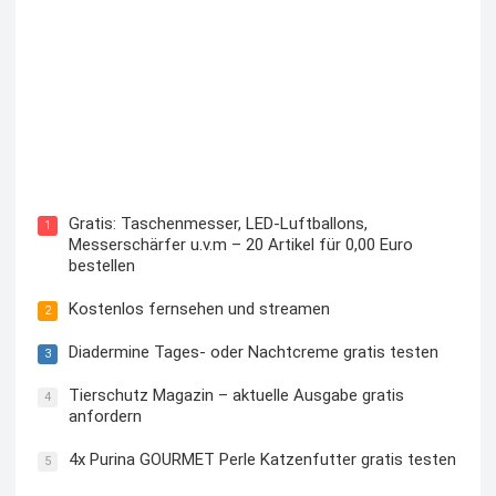
Kostenloses Check24 Trikot zur Fußball EM 2024 von
Puma
Gratis: Taschenmesser, LED-Luftballons,
1
Messerschärfer u.v.m – 20 Artikel für 0,00 Euro
bestellen
Kostenlos fernsehen und streamen
2
Diadermine Tages- oder Nachtcreme gratis testen
3
Tierschutz Magazin – aktuelle Ausgabe gratis
4
anfordern
4x Purina GOURMET Perle Katzenfutter gratis testen
5