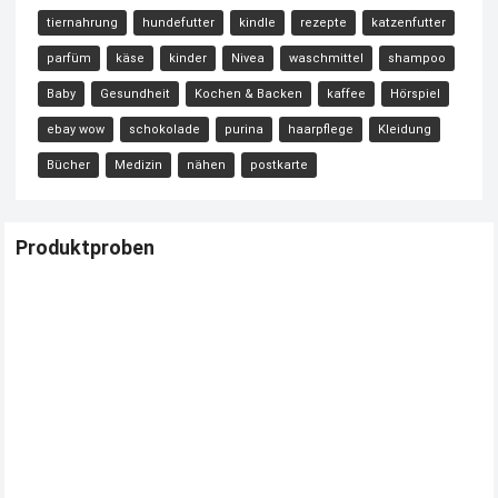
tiernahrung
hundefutter
kindle
rezepte
katzenfutter
parfüm
käse
kinder
Nivea
waschmittel
shampoo
Baby
Gesundheit
Kochen & Backen
kaffee
Hörspiel
ebay wow
schokolade
purina
haarpflege
Kleidung
Bücher
Medizin
nähen
postkarte
Produktproben
Kostenloses Check24 Trikot zur Fußball EM 2024 von Puma