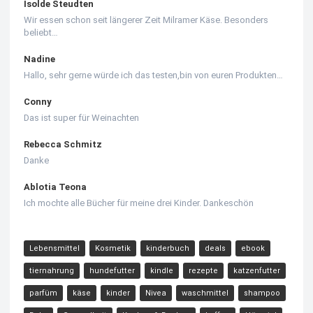
Isolde Steudten
Wir essen schon seit längerer Zeit Milramer Käse. Besonders
beliebt…
Nadine
Hallo, sehr gerne würde ich das testen,bin von euren Produkten…
Conny
Das ist super für Weinachten
Rebecca Schmitz
Danke
Ablotia Teona
Ich mochte alle Bücher für meine drei Kinder. Dankeschön
Lebensmittel
Kosmetik
kinderbuch
deals
ebook
tiernahrung
hundefutter
kindle
rezepte
katzenfutter
parfüm
käse
kinder
Nivea
waschmittel
shampoo