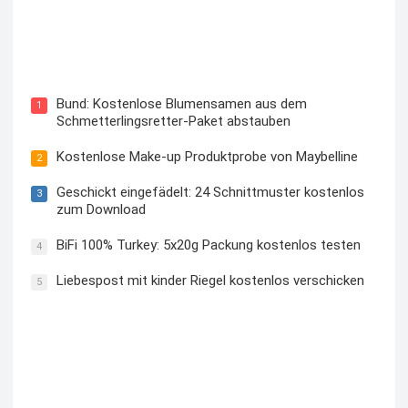
Blutzuckermessgerät kostenlos testen und behalten
Bund: Kostenlose Blumensamen aus dem
1
Schmetterlingsretter-Paket abstauben
Kostenlose Make-up Produktprobe von Maybelline
2
Geschickt eingefädelt: 24 Schnittmuster kostenlos
3
zum Download
BiFi 100% Turkey: 5x20g Packung kostenlos testen
4
Liebespost mit kinder Riegel kostenlos verschicken
5