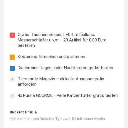
Kostenloses Check24 Trikot zur Fußball EM 2024 von
Puma
Gratis: Taschenmesser, LED-Luftballons,
1
Messerschärfer u.v.m – 20 Artikel für 0,00 Euro
bestellen
Kostenlos fernsehen und streamen
2
Diadermine Tages- oder Nachtcreme gratis testen
3
Tierschutz Magazin – aktuelle Ausgabe gratis
4
anfordern
4x Purina GOURMET Perle Katzenfutter gratis testen
5
Ruckert Ursula
Habe immer noch Diabetes Typ zwei. Da ich immer wieder…