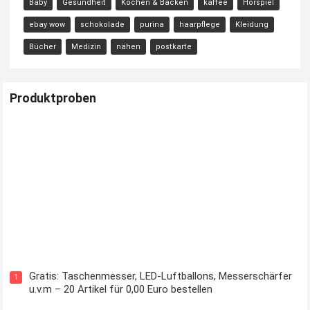
Baby
Gesundheit
Kochen & Backen
kaffee
Hörspiel
ebay wow
schokolade
purina
haarpflege
Kleidung
Bücher
Medizin
nähen
postkarte
Produktproben
Kostenloses Check24 Trikot zur Fußball EM 2024 von Puma
Gratis: Taschenmesser, LED-Luftballons, Messerschärfer
1
u.v.m – 20 Artikel für 0,00 Euro bestellen