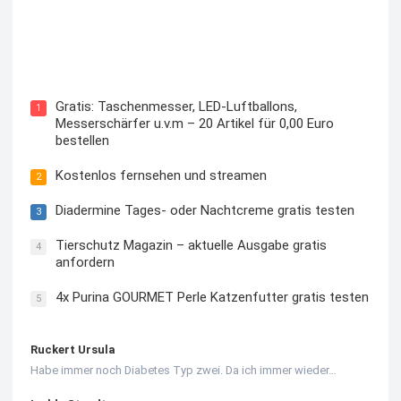
Kostenloses Check24 Trikot zur Fußball EM 2024 von
Puma
Gratis: Taschenmesser, LED-Luftballons,
1
Messerschärfer u.v.m – 20 Artikel für 0,00 Euro
bestellen
Kostenlos fernsehen und streamen
2
Diadermine Tages- oder Nachtcreme gratis testen
3
Tierschutz Magazin – aktuelle Ausgabe gratis
4
anfordern
4x Purina GOURMET Perle Katzenfutter gratis testen
5
Ruckert Ursula
Habe immer noch Diabetes Typ zwei. Da ich immer wieder…