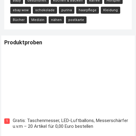
Baby
Gesundheit
Kochen & Backen
kaffee
Hörspiel
ebay wow
schokolade
purina
haarpflege
Kleidung
Bücher
Medizin
nähen
postkarte
Produktproben
Kostenloses Check24 Trikot zur Fußball EM 2024 von Puma
Gratis: Taschenmesser, LED-Luftballons, Messerschärfer
1
u.v.m – 20 Artikel für 0,00 Euro bestellen