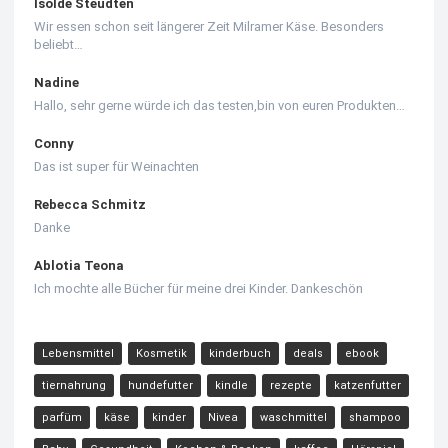
Isolde Steudten
Wir essen schon seit längerer Zeit Milramer Käse. Besonders
beliebt…
Nadine
Hallo, sehr gerne würde ich das testen,bin von euren Produkten…
Conny
Das ist super für Weinachten
Rebecca Schmitz
Danke
Ablotia Teona
Ich mochte alle Bücher für meine drei Kinder. Dankeschön
Lebensmittel
Kosmetik
kinderbuch
deals
ebook
tiernahrung
hundefutter
kindle
rezepte
katzenfutter
parfüm
käse
kinder
Nivea
waschmittel
shampoo