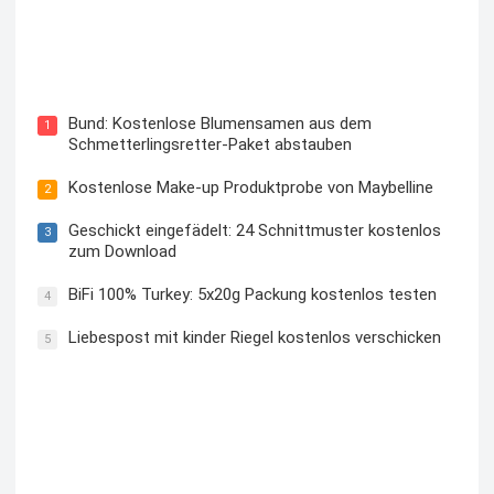
Blutzuckermessgerät kostenlos testen und behalten
Bund: Kostenlose Blumensamen aus dem
1
Schmetterlingsretter-Paket abstauben
Kostenlose Make-up Produktprobe von Maybelline
2
Geschickt eingefädelt: 24 Schnittmuster kostenlos
3
zum Download
BiFi 100% Turkey: 5x20g Packung kostenlos testen
4
Liebespost mit kinder Riegel kostenlos verschicken
5