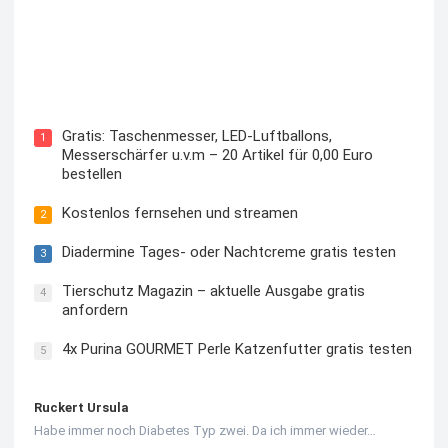
Kostenloses Check24 Trikot zur Fußball EM 2024 von
Puma
Gratis: Taschenmesser, LED-Luftballons,
1
Messerschärfer u.v.m – 20 Artikel für 0,00 Euro
bestellen
Kostenlos fernsehen und streamen
2
Diadermine Tages- oder Nachtcreme gratis testen
3
Tierschutz Magazin – aktuelle Ausgabe gratis
4
anfordern
4x Purina GOURMET Perle Katzenfutter gratis testen
5
Ruckert Ursula
Habe immer noch Diabetes Typ zwei. Da ich immer wieder…