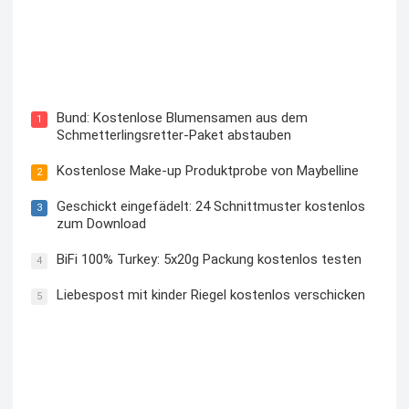
Blutzuckermessgerät kostenlos testen und behalten
Bund: Kostenlose Blumensamen aus dem
1
Schmetterlingsretter-Paket abstauben
Kostenlose Make-up Produktprobe von Maybelline
2
Geschickt eingefädelt: 24 Schnittmuster kostenlos
3
zum Download
BiFi 100% Turkey: 5x20g Packung kostenlos testen
4
Liebespost mit kinder Riegel kostenlos verschicken
5