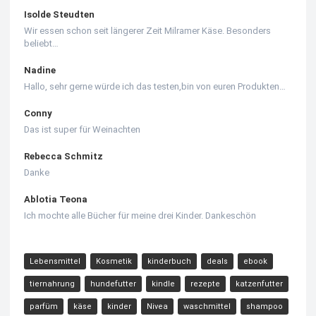
Isolde Steudten
Wir essen schon seit längerer Zeit Milramer Käse. Besonders
beliebt…
Nadine
Hallo, sehr gerne würde ich das testen,bin von euren Produkten…
Conny
Das ist super für Weinachten
Rebecca Schmitz
Danke
Ablotia Teona
Ich mochte alle Bücher für meine drei Kinder. Dankeschön
Lebensmittel
Kosmetik
kinderbuch
deals
ebook
tiernahrung
hundefutter
kindle
rezepte
katzenfutter
parfüm
käse
kinder
Nivea
waschmittel
shampoo