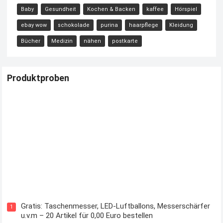
Baby
Gesundheit
Kochen & Backen
kaffee
Hörspiel
ebay wow
schokolade
purina
haarpflege
Kleidung
Bücher
Medizin
nähen
postkarte
Produktproben
Kostenloses Check24 Trikot zur Fußball EM 2024 von Puma
Gratis: Taschenmesser, LED-Luftballons, Messerschärfer
1
u.v.m – 20 Artikel für 0,00 Euro bestellen