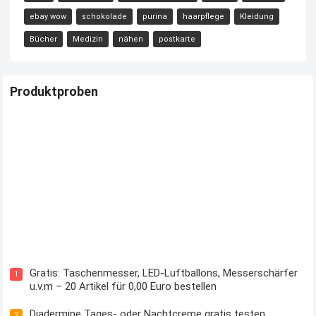
ebay wow
schokolade
purina
haarpflege
Kleidung
Bücher
Medizin
nähen
postkarte
Produktproben
Kostenloses Check24 Trikot zur Fußball EM 2024 von Puma
Gratis: Taschenmesser, LED-Luftballons, Messerschärfer
1
u.v.m – 20 Artikel für 0,00 Euro bestellen
Diadermine Tages- oder Nachtcreme gratis testen
2