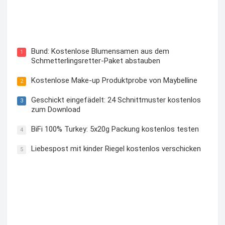
Blutzuckermessgerät kostenlos testen und behalten
Bund: Kostenlose Blumensamen aus dem
1
Schmetterlingsretter-Paket abstauben
Kostenlose Make-up Produktprobe von Maybelline
2
Geschickt eingefädelt: 24 Schnittmuster kostenlos
3
zum Download
BiFi 100% Turkey: 5x20g Packung kostenlos testen
4
Liebespost mit kinder Riegel kostenlos verschicken
5