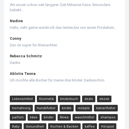
Wir essen schon seit längerer Zeit Milramer Käse. Besonders
beliebt…
Nadine
Hallo, sehr gerne würde ich das testen,bin von euren Produkten…
Conny
Das ist super für Weinachten
Rebecca Schmitz
Danke
Ablotia Teona
Ich mochte alle Bücher für meine drei Kinder. Dankeschön
Lebensmittel
Kosmetik
kinderbuch
deals
ebook
tiernahrung
hundefutter
kindle
rezepte
katzenfutter
parfüm
käse
kinder
Nivea
waschmittel
shampoo
Baby
Gesundheit
Kochen & Backen
kaffee
Hörspiel