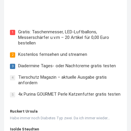
Kostenloses Check24 Trikot zur Fußball EM 2024 von
Puma
Gratis: Taschenmesser, LED-Luftballons,
1
Messerschärfer u.v.m – 20 Artikel für 0,00 Euro
bestellen
Kostenlos fernsehen und streamen
2
Diadermine Tages- oder Nachtcreme gratis testen
3
Tierschutz Magazin – aktuelle Ausgabe gratis
4
anfordern
4x Purina GOURMET Perle Katzenfutter gratis testen
5
Ruckert Ursula
Habe immer noch Diabetes Typ zwei. Da ich immer wieder…
Isolde Steudten