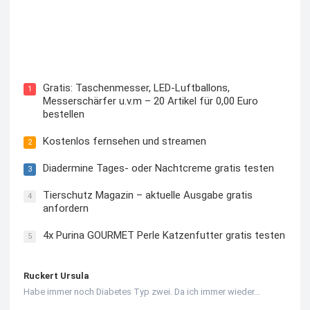
Kostenloses Check24 Trikot zur Fußball EM 2024 von
Puma
Gratis: Taschenmesser, LED-Luftballons,
1
Messerschärfer u.v.m – 20 Artikel für 0,00 Euro
bestellen
Kostenlos fernsehen und streamen
2
Diadermine Tages- oder Nachtcreme gratis testen
3
Tierschutz Magazin – aktuelle Ausgabe gratis
4
anfordern
4x Purina GOURMET Perle Katzenfutter gratis testen
5
Ruckert Ursula
Habe immer noch Diabetes Typ zwei. Da ich immer wieder…