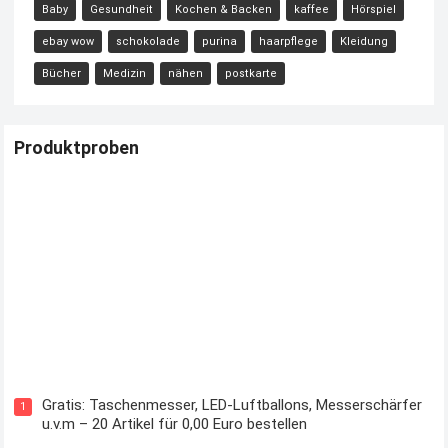
Baby
Gesundheit
Kochen & Backen
kaffee
Hörspiel
ebay wow
schokolade
purina
haarpflege
Kleidung
Bücher
Medizin
nähen
postkarte
Produktproben
Kostenloses Check24 Trikot zur Fußball EM 2024 von Puma
Gratis: Taschenmesser, LED-Luftballons, Messerschärfer
1
u.v.m – 20 Artikel für 0,00 Euro bestellen