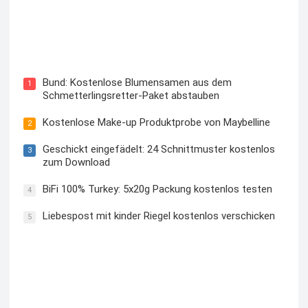
Blutzuckermessgerät kostenlos testen und behalten
Bund: Kostenlose Blumensamen aus dem
1
Schmetterlingsretter-Paket abstauben
Kostenlose Make-up Produktprobe von Maybelline
2
Geschickt eingefädelt: 24 Schnittmuster kostenlos
3
zum Download
BiFi 100% Turkey: 5x20g Packung kostenlos testen
4
Liebespost mit kinder Riegel kostenlos verschicken
5