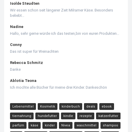
Isolde Steudten
Wir essen schon seit längerer Zeit Milramer Käse. Besonders
beliebt…
Nadine
Hallo, sehr gerne würde ich das testen,bin von euren Produkten…
Conny
Das ist super für Weinachten
Rebecca Schmitz
Danke
Ablotia Teona
Ich mochte alle Bücher für meine drei Kinder. Dankeschön
Lebensmittel
Kosmetik
kinderbuch
deals
ebook
tiernahrung
hundefutter
kindle
rezepte
katzenfutter
parfüm
käse
kinder
Nivea
waschmittel
shampoo