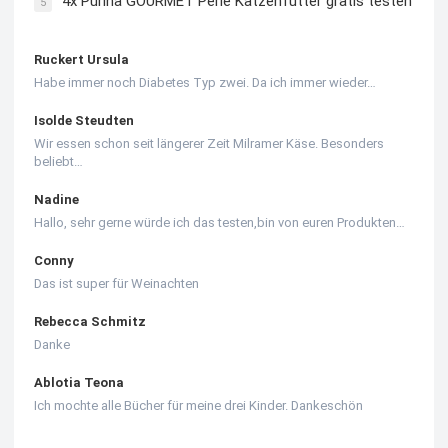
4x Purina GOURMET Perle Katzenfutter gratis testen
5
Ruckert Ursula
Habe immer noch Diabetes Typ zwei. Da ich immer wieder…
Isolde Steudten
Wir essen schon seit längerer Zeit Milramer Käse. Besonders
beliebt…
Nadine
Hallo, sehr gerne würde ich das testen,bin von euren Produkten…
Conny
Das ist super für Weinachten
Rebecca Schmitz
Danke
Ablotia Teona
Ich mochte alle Bücher für meine drei Kinder. Dankeschön