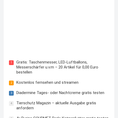
Kostenloses Check24 Trikot zur Fußball EM 2024 von
Puma
Gratis: Taschenmesser, LED-Luftballons,
1
Messerschärfer u.v.m – 20 Artikel für 0,00 Euro
bestellen
Kostenlos fernsehen und streamen
2
Diadermine Tages- oder Nachtcreme gratis testen
3
Tierschutz Magazin – aktuelle Ausgabe gratis
4
anfordern