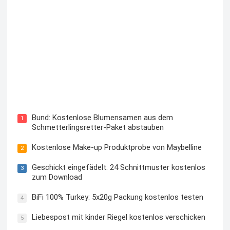
Blutzuckermessgerät kostenlos testen und behalten
Bund: Kostenlose Blumensamen aus dem
1
Schmetterlingsretter-Paket abstauben
Kostenlose Make-up Produktprobe von Maybelline
2
Geschickt eingefädelt: 24 Schnittmuster kostenlos
3
zum Download
BiFi 100% Turkey: 5x20g Packung kostenlos testen
4
Liebespost mit kinder Riegel kostenlos verschicken
5