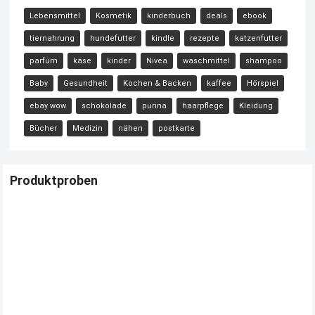
Lebensmittel
Kosmetik
kinderbuch
deals
ebook
tiernahrung
hundefutter
kindle
rezepte
katzenfutter
parfüm
käse
kinder
Nivea
waschmittel
shampoo
Baby
Gesundheit
Kochen & Backen
kaffee
Hörspiel
ebay wow
schokolade
purina
haarpflege
Kleidung
Bücher
Medizin
nähen
postkarte
Produktproben