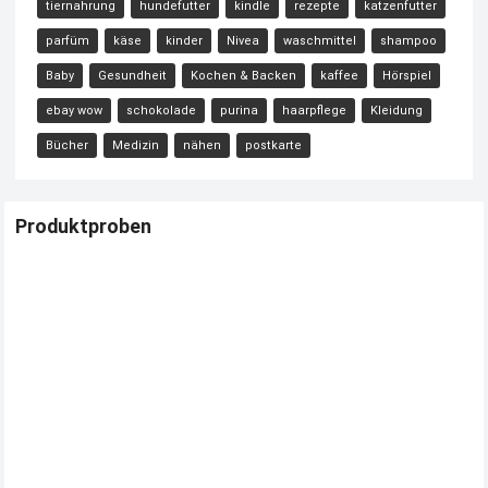
tiernahrung
hundefutter
kindle
rezepte
katzenfutter
parfüm
käse
kinder
Nivea
waschmittel
shampoo
Baby
Gesundheit
Kochen & Backen
kaffee
Hörspiel
ebay wow
schokolade
purina
haarpflege
Kleidung
Bücher
Medizin
nähen
postkarte
Produktproben
Kostenloses Check24 Trikot zur Fußball EM 2024 von Puma