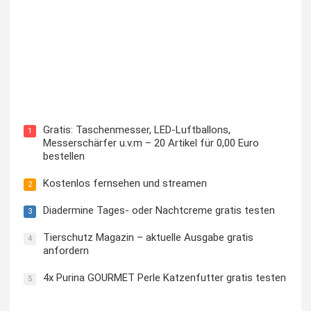
Kostenloses Check24 Trikot zur Fußball EM 2024 von
Puma
Gratis: Taschenmesser, LED-Luftballons,
1
Messerschärfer u.v.m – 20 Artikel für 0,00 Euro
bestellen
Kostenlos fernsehen und streamen
2
Diadermine Tages- oder Nachtcreme gratis testen
3
Tierschutz Magazin – aktuelle Ausgabe gratis
4
anfordern
4x Purina GOURMET Perle Katzenfutter gratis testen
5