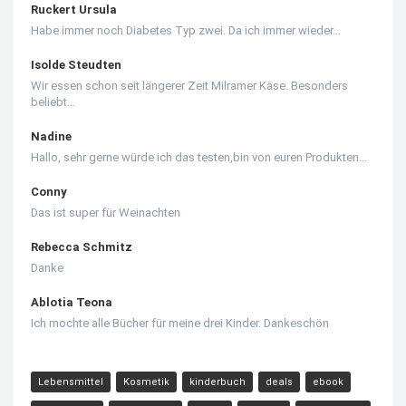
Ruckert Ursula
Habe immer noch Diabetes Typ zwei. Da ich immer wieder…
Isolde Steudten
Wir essen schon seit längerer Zeit Milramer Käse. Besonders
beliebt…
Nadine
Hallo, sehr gerne würde ich das testen,bin von euren Produkten…
Conny
Das ist super für Weinachten
Rebecca Schmitz
Danke
Ablotia Teona
Ich mochte alle Bücher für meine drei Kinder. Dankeschön
Lebensmittel
Kosmetik
kinderbuch
deals
ebook