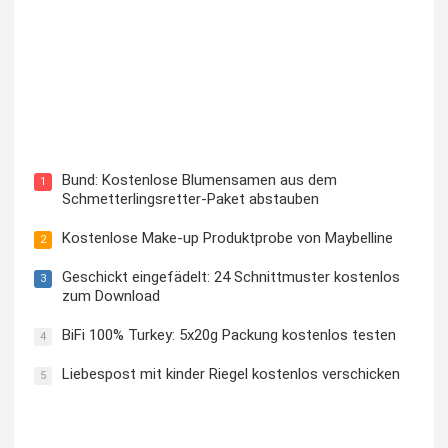
Blutzuckermessgerät kostenlos testen und behalten
Bund: Kostenlose Blumensamen aus dem
1
Schmetterlingsretter-Paket abstauben
Kostenlose Make-up Produktprobe von Maybelline
2
Geschickt eingefädelt: 24 Schnittmuster kostenlos
3
zum Download
BiFi 100% Turkey: 5x20g Packung kostenlos testen
4
Liebespost mit kinder Riegel kostenlos verschicken
5