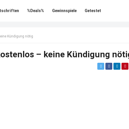
tschriften
%Deals%
Gewinnspiele
Getestet
keine Kündigung nötig
kostenlos – keine Kündigung nöti