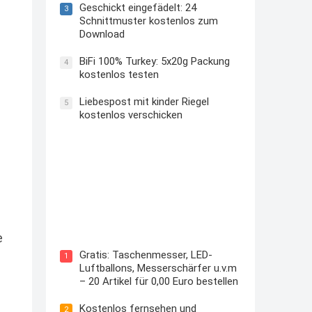
Geschickt eingefädelt: 24
3
Schnittmuster kostenlos zum
Download
BiFi 100% Turkey: 5x20g Packung
4
kostenlos testen
Liebespost mit kinder Riegel
5
kostenlos verschicken
Kostenloses Check24 Trikot zur
Fußball EM 2024 von Puma
e
Gratis: Taschenmesser, LED-
1
Luftballons, Messerschärfer u.v.m
– 20 Artikel für 0,00 Euro bestellen
Kostenlos fernsehen und
2