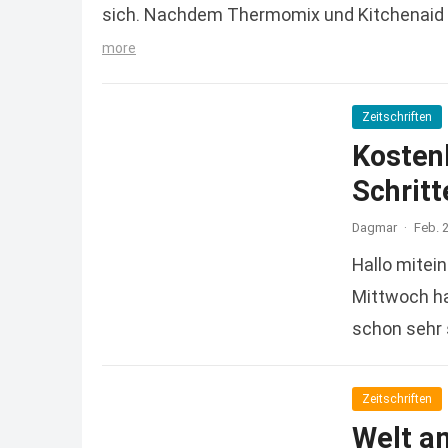
sich. Nachdem Thermomix und Kitchenaid 
more
Zeitschriften
Kosten
Schritt
Dagmar
·
Feb. 
Hallo mitei
Mittwoch ha
schon sehr 
more
Zeitschriften
Welt a