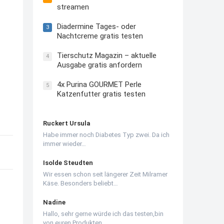
streamen
Diadermine Tages- oder
3
Nachtcreme gratis testen
Tierschutz Magazin – aktuelle
4
Ausgabe gratis anfordern
4x Purina GOURMET Perle
5
Katzenfutter gratis testen
Ruckert Ursula
Habe immer noch Diabetes Typ zwei. Da ich
immer wieder…
Isolde Steudten
Wir essen schon seit längerer Zeit Milramer
Käse. Besonders beliebt…
Nadine
Hallo, sehr gerne würde ich das testen,bin
von euren Produkten…