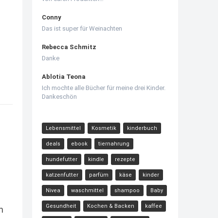
Conny
Das ist super für Weinachten
Rebecca Schmitz
Danke
Ablotia Teona
Ich mochte alle Bücher für meine drei Kinder.
Dankeschön
Lebensmittel
Kosmetik
kinderbuch
deals
ebook
tiernahrung
hundefutter
kindle
rezepte
katzenfutter
parfüm
käse
kinder
Nivea
waschmittel
shampoo
Baby
Gesundheit
Kochen & Backen
kaffee
n