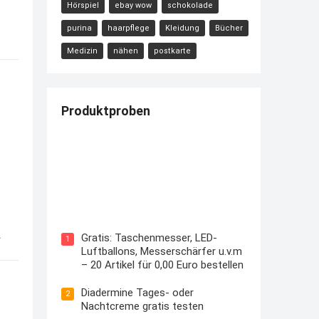
Hörspiel
ebay wow
schokolade
purina
haarpflege
Kleidung
Bücher
Medizin
nähen
postkarte
Produktproben
Kostenloses Check24 Trikot zur
Fußball EM 2024 von Puma
s
Gratis: Taschenmesser, LED-
1
Luftballons, Messerschärfer u.v.m
– 20 Artikel für 0,00 Euro bestellen
Diadermine Tages- oder
2
Nachtcreme gratis testen