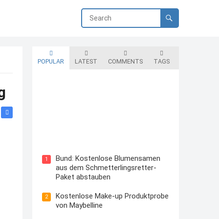
POPULAR
LATEST
COMMENTS
TAGS
g
Blutzuckermessgerät kostenlos
testen und behalten
Bund: Kostenlose Blumensamen
1
aus dem Schmetterlingsretter-
Paket abstauben
Kostenlose Make-up Produktprobe
2
von Maybelline