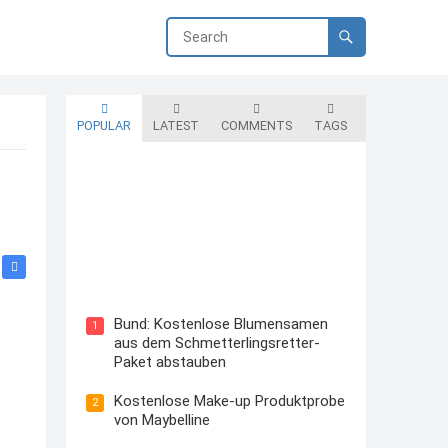
POPULAR
LATEST
COMMENTS
TAGS
Blutzuckermessgerät kostenlos
testen und behalten
Bund: Kostenlose Blumensamen
1
aus dem Schmetterlingsretter-
Paket abstauben
Kostenlose Make-up Produktprobe
2
von Maybelline