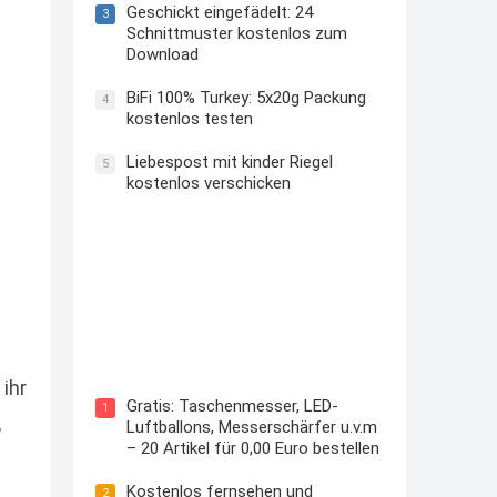
Geschickt eingefädelt: 24
3
Schnittmuster kostenlos zum
Download
BiFi 100% Turkey: 5x20g Packung
4
kostenlos testen
Liebespost mit kinder Riegel
5
kostenlos verschicken
Kostenloses Check24 Trikot zur
Fußball EM 2024 von Puma
ihr
Gratis: Taschenmesser, LED-
1
,
Luftballons, Messerschärfer u.v.m
– 20 Artikel für 0,00 Euro bestellen
Kostenlos fernsehen und
2