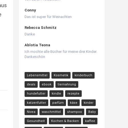
aus
Conny
e
Das ist super für Weinachten
Rebecca Schmitz
Danke
Ablotia Teona
Ich mochte alle Bücher für meine drei Kinder.
Dankeschön
Lebensmittel
Kosmetik
kinderbuch
deals
ebook
tiernahrung
hundefutter
kindle
rezepte
katzenfutter
parfüm
käse
kinder
Nivea
waschmittel
shampoo
Baby
Gesundheit
Kochen & Backen
kaffee