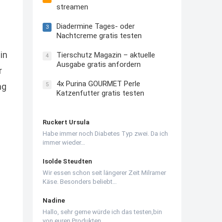
streamen
Diadermine Tages- oder
3
Nachtcreme gratis testen
in
Tierschutz Magazin – aktuelle
4
Ausgabe gratis anfordern
r
4x Purina GOURMET Perle
5
ng
Katzenfutter gratis testen
Ruckert Ursula
Habe immer noch Diabetes Typ zwei. Da ich
immer wieder…
Isolde Steudten
Wir essen schon seit längerer Zeit Milramer
Käse. Besonders beliebt…
Nadine
Hallo, sehr gerne würde ich das testen,bin
von euren Produkten…