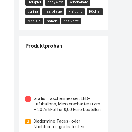
Hörspiel
ebay wow
schokolade
purina
haarpflege
Kleidung
Bücher
Medizin
nähen
postkarte
Produktproben
Kostenloses Check24 Trikot zur
Fußball EM 2024 von Puma
Gratis: Taschenmesser, LED-
1
Luftballons, Messerschärfer u.v.m
– 20 Artikel für 0,00 Euro bestellen
Diadermine Tages- oder
2
Nachtcreme gratis testen