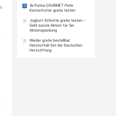
4x Purina GOURMET Perle
3
n
Katzenfutter gratis testen
Joghurt-Schnitte gratis testen –
4
Geld zurück Aktion für 5er
Aktionspackung
Wieder gratis bestellbar:
5
Herznotfall-Set der Deutschen
Herzstiftung
s