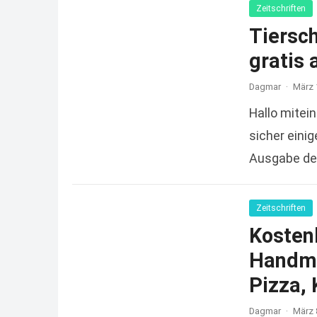
Zeitschriften
Tiersc
gratis 
Dagmar
·
März 
Hallo mitein
sicher einig
Ausgabe der
Zeitschriften
Kosten
Handmi
Pizza,
Dagmar
·
März 