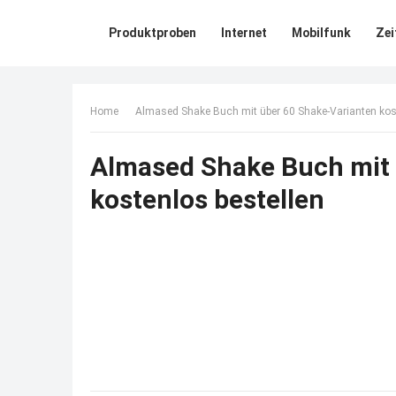
Produktproben
Internet
Mobilfunk
Zei
Home
Almased Shake Buch mit über 60 Shake-Varianten kost
Almased Shake Buch mit 
kostenlos bestellen