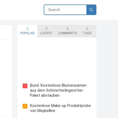
POPULAR
LATEST
COMMENTS
TAGS
Blutzuckermessgerät kostenlos
testen und behalten
Bund: Kostenlose Blumensamen
1
aus dem Schmetterlingsretter-
Paket abstauben
Kostenlose Make-up Produktprobe
2
von Maybelline