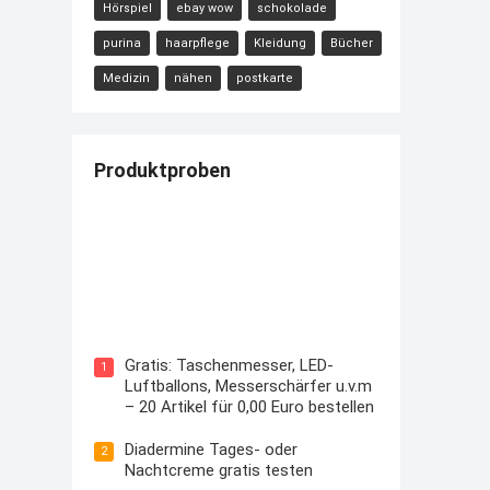
Hörspiel
ebay wow
schokolade
purina
haarpflege
Kleidung
Bücher
Medizin
nähen
postkarte
Produktproben
Kostenloses Check24 Trikot zur
Fußball EM 2024 von Puma
Gratis: Taschenmesser, LED-
1
Luftballons, Messerschärfer u.v.m
– 20 Artikel für 0,00 Euro bestellen
Diadermine Tages- oder
2
Nachtcreme gratis testen