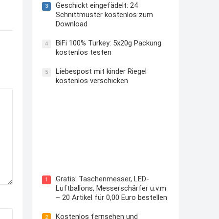
Geschickt eingefädelt: 24
3
Schnittmuster kostenlos zum
Download
BiFi 100% Turkey: 5x20g Packung
4
kostenlos testen
Liebespost mit kinder Riegel
5
kostenlos verschicken
Kostenloses Check24 Trikot zur
Fußball EM 2024 von Puma
Gratis: Taschenmesser, LED-
1
Luftballons, Messerschärfer u.v.m
– 20 Artikel für 0,00 Euro bestellen
Kostenlos fernsehen und
2