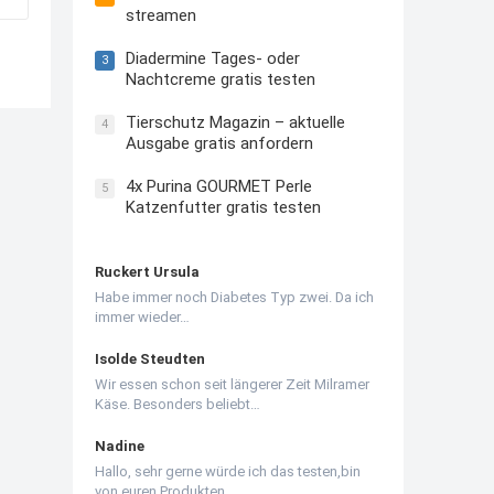
streamen
Diadermine Tages- oder
3
Nachtcreme gratis testen
Tierschutz Magazin – aktuelle
4
Ausgabe gratis anfordern
4x Purina GOURMET Perle
5
Katzenfutter gratis testen
Ruckert Ursula
Habe immer noch Diabetes Typ zwei. Da ich
immer wieder…
Isolde Steudten
Wir essen schon seit längerer Zeit Milramer
Käse. Besonders beliebt…
Nadine
Hallo, sehr gerne würde ich das testen,bin
von euren Produkten…