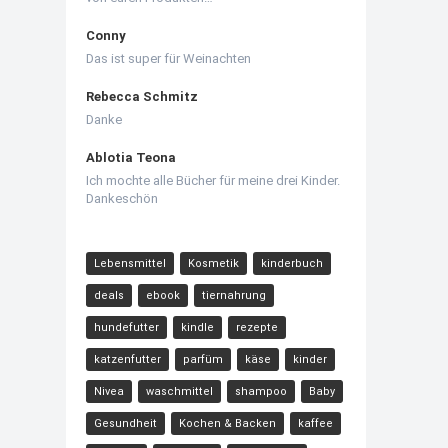
Conny
Das ist super für Weinachten
Rebecca Schmitz
Danke
Ablotia Teona
Ich mochte alle Bücher für meine drei Kinder.
Dankeschön
Lebensmittel
Kosmetik
kinderbuch
deals
ebook
tiernahrung
hundefutter
kindle
rezepte
katzenfutter
parfüm
käse
kinder
Nivea
waschmittel
shampoo
Baby
Gesundheit
Kochen & Backen
kaffee