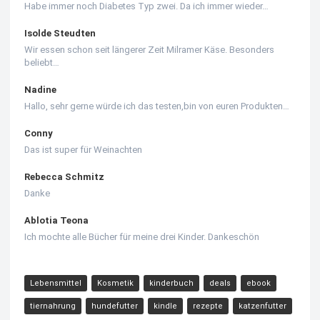
Habe immer noch Diabetes Typ zwei. Da ich immer wieder…
Isolde Steudten
Wir essen schon seit längerer Zeit Milramer Käse. Besonders
beliebt…
Nadine
Hallo, sehr gerne würde ich das testen,bin von euren Produkten…
Conny
Das ist super für Weinachten
Rebecca Schmitz
Danke
Ablotia Teona
Ich mochte alle Bücher für meine drei Kinder. Dankeschön
Lebensmittel
Kosmetik
kinderbuch
deals
ebook
tiernahrung
hundefutter
kindle
rezepte
katzenfutter