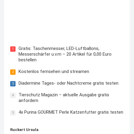
Kostenloses Check24 Trikot zur Fußball EM 2024 von
Puma
Gratis: Taschenmesser, LED-Luftballons,
1
Messerschärfer u.v.m – 20 Artikel für 0,00 Euro
bestellen
Kostenlos fernsehen und streamen
2
Diadermine Tages- oder Nachtcreme gratis testen
3
Tierschutz Magazin – aktuelle Ausgabe gratis
4
anfordern
4x Purina GOURMET Perle Katzenfutter gratis testen
5
Ruckert Ursula