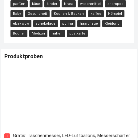
parfüm
käse
kinder
Nivea
waschmittel
shampoo
Baby
Gesundheit
Kochen & Backen
kaffee
Hörspiel
ebay wow
schokolade
purina
haarpflege
Kleidung
Bücher
Medizin
nähen
postkarte
Produktproben
Kostenloses Check24 Trikot zur Fußball EM 2024 von Puma
Gratis: Taschenmesser, LED-Luftballons, Messerschärfer
1