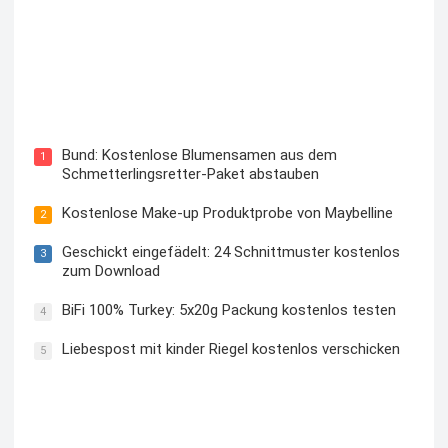
Blutzuckermessgerät kostenlos testen und behalten
Bund: Kostenlose Blumensamen aus dem
1
Schmetterlingsretter-Paket abstauben
Kostenlose Make-up Produktprobe von Maybelline
2
Geschickt eingefädelt: 24 Schnittmuster kostenlos
3
zum Download
BiFi 100% Turkey: 5x20g Packung kostenlos testen
4
Liebespost mit kinder Riegel kostenlos verschicken
5