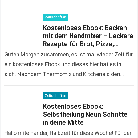
„Tierschutz Magazin“ gratis zu…
Read more
Zeitschriften
Kostenloses Ebook: Backen
mit dem Handmixer – Leckere
Rezepte für Brot, Pizza,
Kuchen
Guten Morgen zusammen, es ist mal wieder Zeit für
ein kostenloses Ebook und dieses hier hat es in
sich. Nachdem Thermomix und Kitchenaid den
Hausfrauenmarkt erobern, wird es mal wieder…
Read
more
Zeitschriften
Kostenloses Ebook:
Selbstheilung Neun Schritte
in deine Mitte
Hallo miteinander, Halbzeit für diese Woche! Für den