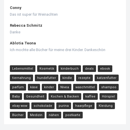
Conny
Das ist super für Weinachten
Rebecca Schmitz
Danke
Ablotia Teona
Ich mochte alle Bücher für meine drei Kinder. Dankeschön
Lebensmittel
Kosmetik
kinderbuch
deals
ebook
tiernahrung
hundefutter
kindle
rezepte
katzenfutter
parfüm
käse
kinder
Nivea
waschmittel
shampoo
Baby
Gesundheit
Kochen & Backen
kaffee
Hörspiel
ebay wow
schokolade
purina
haarpflege
Kleidung
Bücher
Medizin
nähen
postkarte