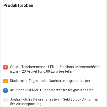
Produktproben
Kostenloses Check24 Trikot zur Fußball EM 2024 von Puma
Gratis: Taschenmesser, LED-Luftballons, Messerschärfer
1
u.v.m – 20 Artikel für 0,00 Euro bestellen
Diadermine Tages- oder Nachtcreme gratis testen
2
4x Purina GOURMET Perle Katzenfutter gratis testen
3
Joghurt-Schnitte gratis testen – Geld zurück Aktion für
4
5er Aktionspackung