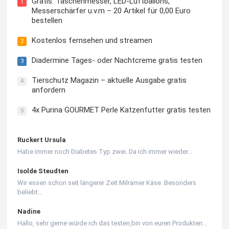
Gratis: Taschenmesser, LED-Luftballons,
1
Messerschärfer u.v.m – 20 Artikel für 0,00 Euro
bestellen
Kostenlos fernsehen und streamen
2
Diadermine Tages- oder Nachtcreme gratis testen
3
Tierschutz Magazin – aktuelle Ausgabe gratis
4
anfordern
4x Purina GOURMET Perle Katzenfutter gratis testen
5
Ruckert Ursula
Habe immer noch Diabetes Typ zwei. Da ich immer wieder…
Isolde Steudten
Wir essen schon seit längerer Zeit Milramer Käse. Besonders
beliebt…
Nadine
Hallo, sehr gerne würde ich das testen,bin von euren Produkten…