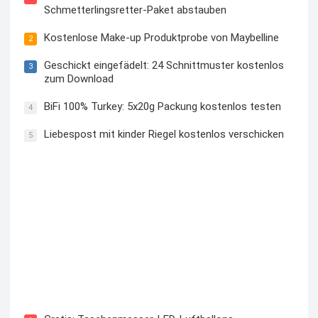
Schmetterlingsretter-Paket abstauben
Kostenlose Make-up Produktprobe von Maybelline
2
Geschickt eingefädelt: 24 Schnittmuster kostenlos
3
zum Download
BiFi 100% Turkey: 5x20g Packung kostenlos testen
4
Liebespost mit kinder Riegel kostenlos verschicken
5
Kostenloses Check24 Trikot zur Fußball EM 2024 von
Puma