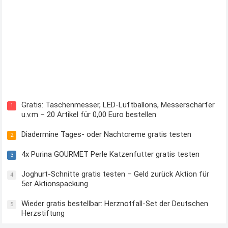
Kostenloses Check24 Trikot zur Fußball EM 2024 von Puma
Gratis: Taschenmesser, LED-Luftballons, Messerschärfer
1
u.v.m – 20 Artikel für 0,00 Euro bestellen
Diadermine Tages- oder Nachtcreme gratis testen
2
4x Purina GOURMET Perle Katzenfutter gratis testen
3
Joghurt-Schnitte gratis testen – Geld zurück Aktion für
4
5er Aktionspackung
Wieder gratis bestellbar: Herznotfall-Set der Deutschen
5
Herzstiftung