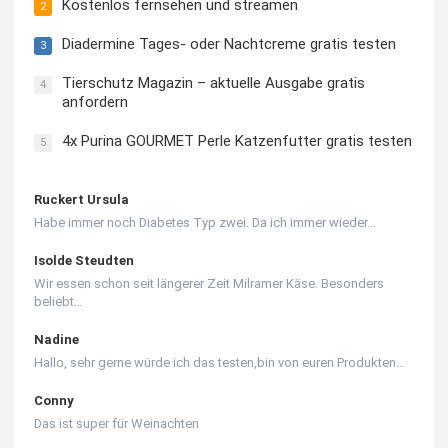
Kostenlos fernsehen und streamen
2
Diadermine Tages- oder Nachtcreme gratis testen
3
Tierschutz Magazin – aktuelle Ausgabe gratis
4
anfordern
4x Purina GOURMET Perle Katzenfutter gratis testen
5
Ruckert Ursula
Habe immer noch Diabetes Typ zwei. Da ich immer wieder…
Isolde Steudten
Wir essen schon seit längerer Zeit Milramer Käse. Besonders
beliebt…
Nadine
Hallo, sehr gerne würde ich das testen,bin von euren Produkten…
Conny
Das ist super für Weinachten