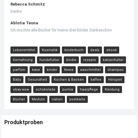
Rebecca Schmitz
Danke
Ablotia Teona
Ich mochte alle Bücher für meine drei Kinder. Dankeschön
Lebensmittel
Kosmetik
kinderbuch
deals
ebook
tiernahrung
hundefutter
kindle
rezepte
katzenfutter
parfüm
käse
kinder
Nivea
waschmittel
shampoo
Baby
Gesundheit
Kochen & Backen
kaffee
Hörspiel
ebay wow
schokolade
purina
haarpflege
Kleidung
Bücher
Medizin
nähen
postkarte
Produktproben