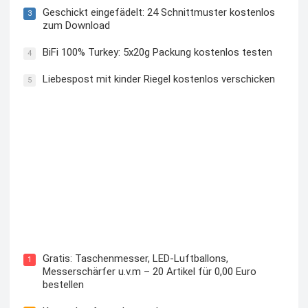
Geschickt eingefädelt: 24 Schnittmuster kostenlos
3
zum Download
BiFi 100% Turkey: 5x20g Packung kostenlos testen
4
Liebespost mit kinder Riegel kostenlos verschicken
5
Kostenloses Check24 Trikot zur Fußball EM 2024 von
Puma
Gratis: Taschenmesser, LED-Luftballons,
1
Messerschärfer u.v.m – 20 Artikel für 0,00 Euro
bestellen