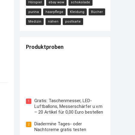
Hörspiel
ebay wow
schokolade
purina
haarpflege
Kleidung
Bücher
Medizin
nähen
postkarte
Produktproben
Kostenloses Check24 Trikot zur
Fußball EM 2024 von Puma
Gratis: Taschenmesser, LED-
1
Luftballons, Messerschärfer u.v.m
– 20 Artikel für 0,00 Euro bestellen
Diadermine Tages- oder
2
Nachtcreme gratis testen