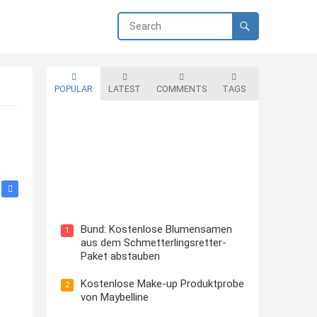
POPULAR
LATEST
COMMENTS
TAGS
Blutzuckermessgerät kostenlos
testen und behalten
Bund: Kostenlose Blumensamen
1
aus dem Schmetterlingsretter-
Paket abstauben
Kostenlose Make-up Produktprobe
2
von Maybelline