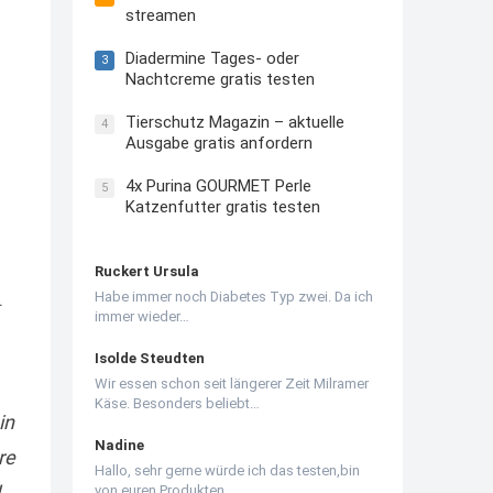
streamen
Diadermine Tages- oder
3
Nachtcreme gratis testen
Tierschutz Magazin – aktuelle
4
Ausgabe gratis anfordern
4x Purina GOURMET Perle
5
Katzenfutter gratis testen
Ruckert Ursula
.
Habe immer noch Diabetes Typ zwei. Da ich
immer wieder…
Isolde Steudten
Wir essen schon seit längerer Zeit Milramer
Käse. Besonders beliebt…
in
Nadine
re
Hallo, sehr gerne würde ich das testen,bin
von euren Produkten…