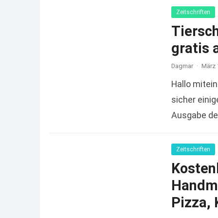
Zeitschriften
Tiersc
gratis 
Dagmar
·
März 
Hallo mitein
sicher einig
Ausgabe der
Zeitschriften
Kosten
Handmi
Pizza,