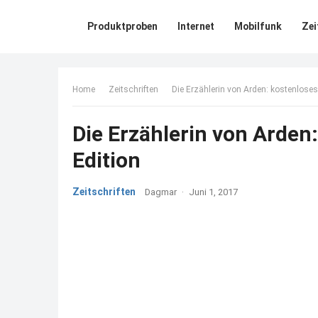
Produktproben
Internet
Mobilfunk
Zei
Home
Zeitschriften
Die Erzählerin von Arden: kostenloses
Die Erzählerin von Arden:
Edition
Zeitschriften
Dagmar
·
Juni 1, 2017