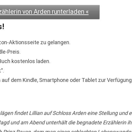
zählerin von Arden runterladen «
s!
zon-Aktionsseite zu gelangen.
dle-Preis.
 Buch kostenlos laden.
“.
 auf dem Kindle, Smartphone oder Tablet zur Verfügung
gen findet Lillian auf Schloss Arden eine Stellung und e
Magd und am Abend unterhält die begnadete Erzählerin ih
h Prinz Raven, dem man einen schlechten Lebenswandel