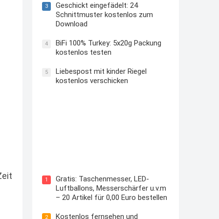
Geschickt eingefädelt: 24
3
Schnittmuster kostenlos zum
Download
BiFi 100% Turkey: 5x20g Packung
4
kostenlos testen
Liebespost mit kinder Riegel
5
kostenlos verschicken
Kostenloses Check24 Trikot zur
Fußball EM 2024 von Puma
eit
Gratis: Taschenmesser, LED-
1
Luftballons, Messerschärfer u.v.m
– 20 Artikel für 0,00 Euro bestellen
Kostenlos fernsehen und
2