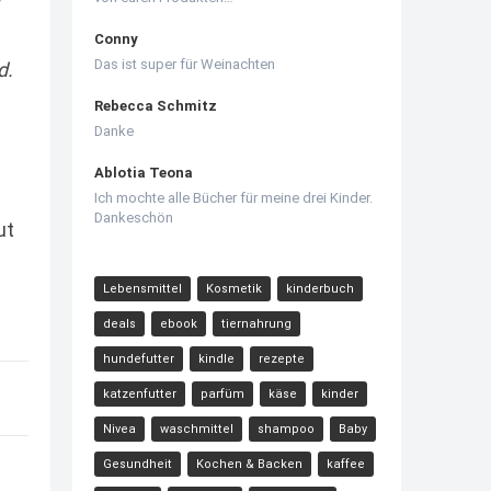
Conny
Das ist super für Weinachten
d.
Rebecca Schmitz
Danke
Ablotia Teona
Ich mochte alle Bücher für meine drei Kinder.
Dankeschön
ut
Lebensmittel
Kosmetik
kinderbuch
deals
ebook
tiernahrung
hundefutter
kindle
rezepte
katzenfutter
parfüm
käse
kinder
Nivea
waschmittel
shampoo
Baby
Gesundheit
Kochen & Backen
kaffee