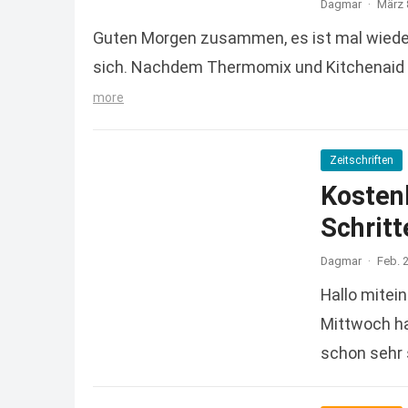
Dagmar
·
März 
Guten Morgen zusammen, es ist mal wieder 
sich. Nachdem Thermomix und Kitchenaid 
more
Zeitschriften
Kosten
Schritt
Dagmar
·
Feb. 
Hallo mitei
Mittwoch ha
schon sehr 
more