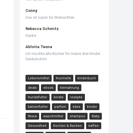
Conny
Das ist super für Weinachten
Rebecca Schmitz
Danke
Ablotia Teona
Ich mochte alle Bücher für meine drei Kinder.
Dankeschön
Lebensmittel
Kosmetik
kinderbuch
deals
ebook
tiernahrung
hundefutter
kindle
rezepte
katzenfutter
parfüm
käse
kinder
Nivea
waschmittel
shampoo
Baby
Gesundheit
Kochen & Backen
kaffee