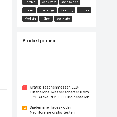
Hörspiel
ebay wow
schokolade
purina
haarpflege
Kleidung
Bücher
Medizin
nähen
postkarte
Produktproben
Kostenloses Check24 Trikot zur
Fußball EM 2024 von Puma
Gratis: Taschenmesser, LED-
1
Luftballons, Messerschärfer u.v.m
– 20 Artikel für 0,00 Euro bestellen
Diadermine Tages- oder
2
Nachtcreme gratis testen