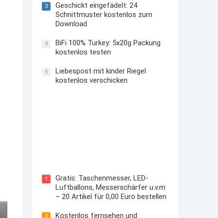
Geschickt eingefädelt: 24
3
Schnittmuster kostenlos zum
Download
BiFi 100% Turkey: 5x20g Packung
4
kostenlos testen
Liebespost mit kinder Riegel
5
kostenlos verschicken
Kostenloses Check24 Trikot zur
Fußball EM 2024 von Puma
m
Gratis: Taschenmesser, LED-
1
Luftballons, Messerschärfer u.v.m
– 20 Artikel für 0,00 Euro bestellen
Kostenlos fernsehen und
2