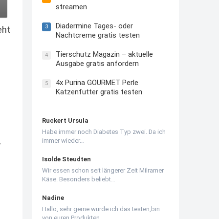
streamen
Diadermine Tages- oder
3
eht
Nachtcreme gratis testen
Tierschutz Magazin – aktuelle
4
Ausgabe gratis anfordern
4x Purina GOURMET Perle
5
Katzenfutter gratis testen
Ruckert Ursula
Habe immer noch Diabetes Typ zwei. Da ich
immer wieder…
Isolde Steudten
Wir essen schon seit längerer Zeit Milramer
Käse. Besonders beliebt…
Nadine
Hallo, sehr gerne würde ich das testen,bin
von euren Produkten…