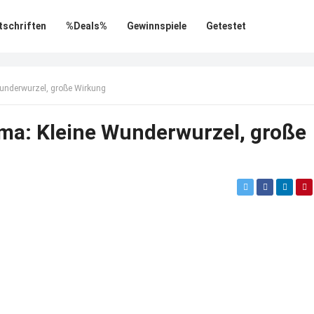
tschriften
%Deals%
Gewinnspiele
Getestet
underwurzel, große Wirkung
ma: Kleine Wunderwurzel, große