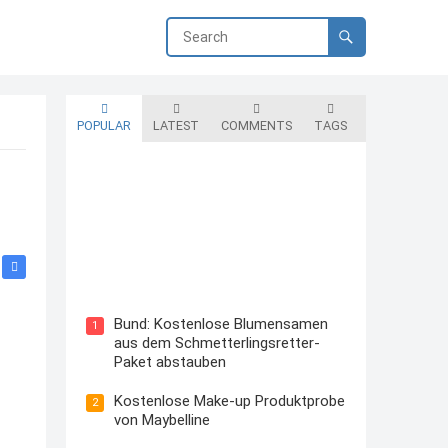
POPULAR
LATEST
COMMENTS
TAGS
Blutzuckermessgerät kostenlos
testen und behalten
Bund: Kostenlose Blumensamen
1
aus dem Schmetterlingsretter-
Paket abstauben
Kostenlose Make-up Produktprobe
2
von Maybelline