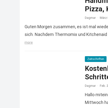
Handmi
Pizza,
Dagmar
·
März 
Guten Morgen zusammen, es ist mal wieder 
sich. Nachdem Thermomix und Kitchenaid 
more
Zeitschriften
Kosten
Schritt
Dagmar
·
Feb. 
Hallo mitei
Mittwoch ha