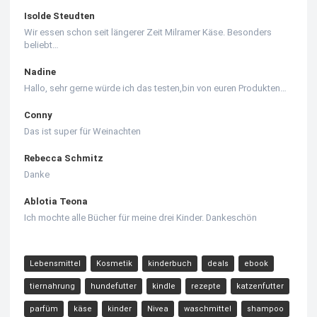
Isolde Steudten
Wir essen schon seit längerer Zeit Milramer Käse. Besonders
beliebt…
Nadine
Hallo, sehr gerne würde ich das testen,bin von euren Produkten…
Conny
Das ist super für Weinachten
Rebecca Schmitz
Danke
Ablotia Teona
Ich mochte alle Bücher für meine drei Kinder. Dankeschön
Lebensmittel
Kosmetik
kinderbuch
deals
ebook
tiernahrung
hundefutter
kindle
rezepte
katzenfutter
parfüm
käse
kinder
Nivea
waschmittel
shampoo