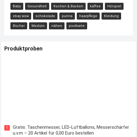
Baby
Gesundheit
Kochen & Backen
kaffee
Hörspiel
ebay wow
schokolade
purina
haarpflege
Kleidung
Bücher
Medizin
nähen
postkarte
Produktproben
Kostenloses Check24 Trikot zur Fußball EM 2024 von Puma
Gratis: Taschenmesser, LED-Luftballons, Messerschärfer
1
u.v.m – 20 Artikel für 0,00 Euro bestellen