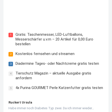
Kostenloses Check24 Trikot zur Fußball EM 2024 von
Puma
Gratis: Taschenmesser, LED-Luftballons,
1
Messerschärfer u.v.m – 20 Artikel für 0,00 Euro
bestellen
Kostenlos fernsehen und streamen
2
Diadermine Tages- oder Nachtcreme gratis testen
3
Tierschutz Magazin – aktuelle Ausgabe gratis
4
anfordern
4x Purina GOURMET Perle Katzenfutter gratis testen
5
Ruckert Ursula
Habe immer noch Diabetes Typ zwei. Da ich immer wieder…