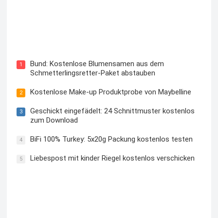
Blutzuckermessgerät kostenlos testen und behalten
Bund: Kostenlose Blumensamen aus dem
1
Schmetterlingsretter-Paket abstauben
Kostenlose Make-up Produktprobe von Maybelline
2
Geschickt eingefädelt: 24 Schnittmuster kostenlos
3
zum Download
BiFi 100% Turkey: 5x20g Packung kostenlos testen
4
Liebespost mit kinder Riegel kostenlos verschicken
5