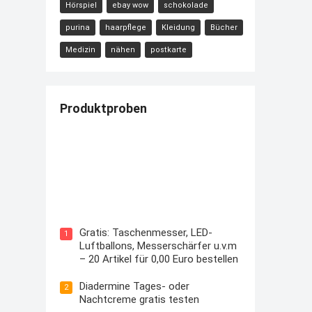
Hörspiel
ebay wow
schokolade
purina
haarpflege
Kleidung
Bücher
Medizin
nähen
postkarte
Produktproben
Kostenloses Check24 Trikot zur
Fußball EM 2024 von Puma
Gratis: Taschenmesser, LED-
1
Luftballons, Messerschärfer u.v.m
– 20 Artikel für 0,00 Euro bestellen
Diadermine Tages- oder
2
Nachtcreme gratis testen