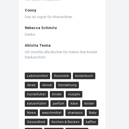
Conny
Das ist super für Weinachten
Rebecca Schmitz
Danke
Ablotia Teona
Ich mochte alle Bücher für meine drei Kinder.
Dankeschön
Lebensmittel
Kosmetik
kinderbuch
deals
ebook
tiernahrung
hundefutter
kindle
rezepte
katzenfutter
parfüm
käse
kinder
Nivea
waschmittel
shampoo
Baby
Gesundheit
Kochen & Backen
kaffee