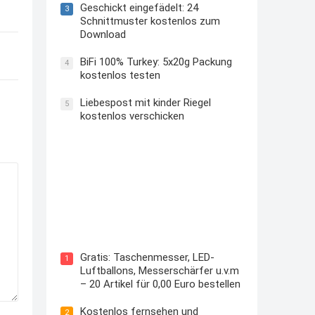
Geschickt eingefädelt: 24
3
Schnittmuster kostenlos zum
Download
BiFi 100% Turkey: 5x20g Packung
4
kostenlos testen
Liebespost mit kinder Riegel
5
kostenlos verschicken
Kostenloses Check24 Trikot zur
Fußball EM 2024 von Puma
Gratis: Taschenmesser, LED-
1
Luftballons, Messerschärfer u.v.m
– 20 Artikel für 0,00 Euro bestellen
Kostenlos fernsehen und
2