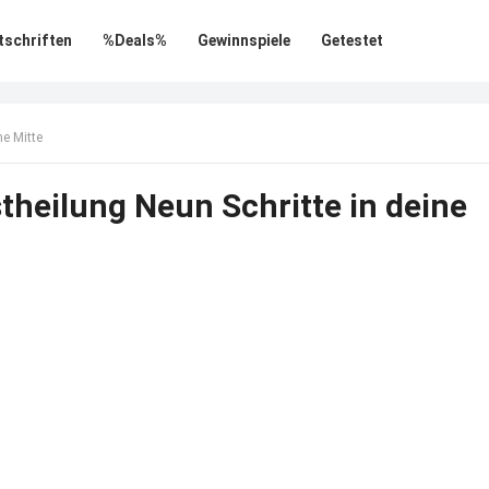
tschriften
%Deals%
Gewinnspiele
Getestet
ne Mitte
theilung Neun Schritte in deine