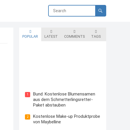
POPULAR
LATEST
COMMENTS
TAGS
Blutzuckermessgerät kostenlos
testen und behalten
Bund: Kostenlose Blumensamen
1
aus dem Schmetterlingsretter-
Paket abstauben
Kostenlose Make-up Produktprobe
2
von Maybelline