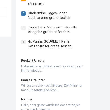
streamen
Diadermine Tages- oder
3
Nachtcreme gratis testen
Tierschutz Magazin – aktuelle
4
Ausgabe gratis anfordern
4x Purina GOURMET Perle
5
Katzenfutter gratis testen
Ruckert Ursula
Habe immer noch Diabetes Typ zwei. Da ich
immer wieder…
Isolde Steudten
Wir essen schon seit längerer Zeit Milramer
Käse. Besonders beliebt…
Nadine
Hallo, sehr gerne würde ich das testen,bin
von euren Produkten…