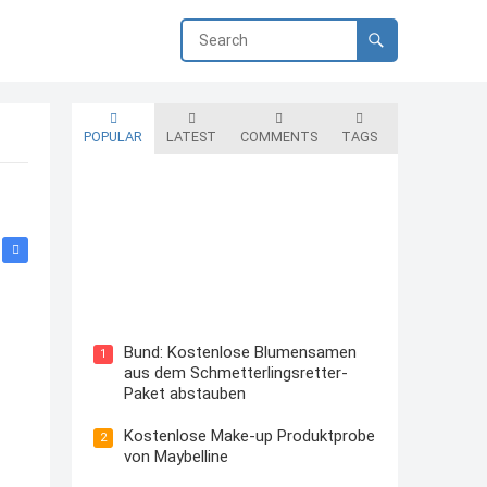
POPULAR
LATEST
COMMENTS
TAGS
Blutzuckermessgerät kostenlos
testen und behalten
Bund: Kostenlose Blumensamen
1
aus dem Schmetterlingsretter-
Paket abstauben
Kostenlose Make-up Produktprobe
2
von Maybelline