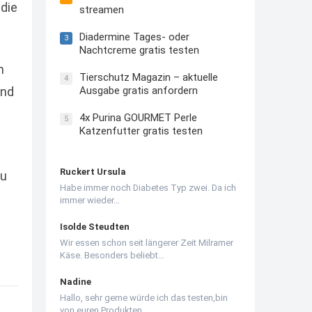
die
streamen
Diadermine Tages- oder
3
Nachtcreme gratis testen
n
Tierschutz Magazin – aktuelle
4
Ausgabe gratis anfordern
und
4x Purina GOURMET Perle
5
Katzenfutter gratis testen
Ruckert Ursula
zu
Habe immer noch Diabetes Typ zwei. Da ich
immer wieder…
Isolde Steudten
Wir essen schon seit längerer Zeit Milramer
Käse. Besonders beliebt…
Nadine
Hallo, sehr gerne würde ich das testen,bin
von euren Produkten…