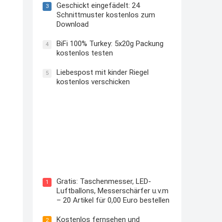
Geschickt eingefädelt: 24
3
Schnittmuster kostenlos zum
Download
BiFi 100% Turkey: 5x20g Packung
4
kostenlos testen
Liebespost mit kinder Riegel
5
kostenlos verschicken
Kostenloses Check24 Trikot zur
Fußball EM 2024 von Puma
Gratis: Taschenmesser, LED-
1
Luftballons, Messerschärfer u.v.m
– 20 Artikel für 0,00 Euro bestellen
Kostenlos fernsehen und
2