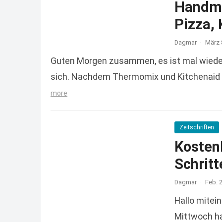
Handmi
Pizza,
Dagmar
·
März 
Guten Morgen zusammen, es ist mal wieder 
sich. Nachdem Thermomix und Kitchenaid 
more
Zeitschriften
Kosten
Schritt
Dagmar
·
Feb. 
Hallo mitei
Mittwoch ha