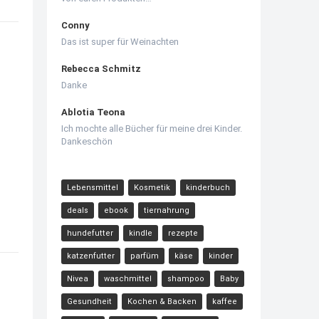
Conny
Das ist super für Weinachten
Rebecca Schmitz
Danke
Ablotia Teona
Ich mochte alle Bücher für meine drei Kinder.
Dankeschön
Lebensmittel
Kosmetik
kinderbuch
deals
ebook
tiernahrung
hundefutter
kindle
rezepte
katzenfutter
parfüm
käse
kinder
Nivea
waschmittel
shampoo
Baby
Gesundheit
Kochen & Backen
kaffee