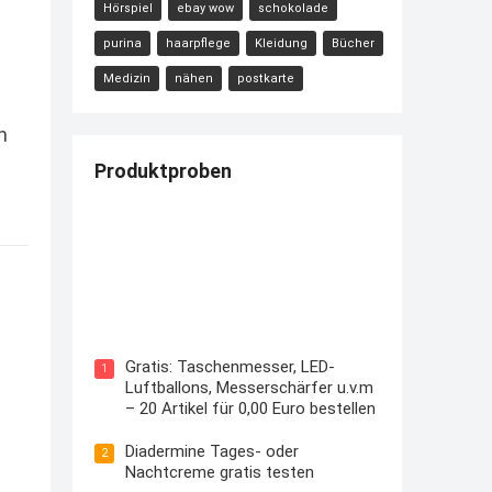
Hörspiel
ebay wow
schokolade
purina
haarpflege
Kleidung
Bücher
Medizin
nähen
postkarte
n
Produktproben
Kostenloses Check24 Trikot zur
Fußball EM 2024 von Puma
Gratis: Taschenmesser, LED-
1
Luftballons, Messerschärfer u.v.m
– 20 Artikel für 0,00 Euro bestellen
Diadermine Tages- oder
2
Nachtcreme gratis testen
s