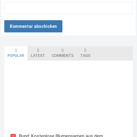
POPULAR
LATEST
COMMENTS
TAGS
Blutzuckermessgerät kostenlos testen und behalten
Bund: Kostenlose Blumensamen aus dem
1