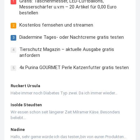
Gratis: Taschenmesser, LED-Luftballons,
1
Messerschärfer u.v.m – 20 Artikel für 0,00 Euro
bestellen
Kostenlos fernsehen und streamen
2
Diadermine Tages- oder Nachtcreme gratis testen
3
Tierschutz Magazin – aktuelle Ausgabe gratis
4
anfordern
4x Purina GOURMET Perle Katzenfutter gratis testen
5
Ruckert Ursula
Habe immer noch Diabetes Typ zwei. Da ich immer wieder…
Isolde Steudten
Wir essen schon seit längerer Zeit Milramer Käse. Besonders
beliebt…
Nadine
Hallo, sehr gerne würde ich das testen,bin von euren Produkten…