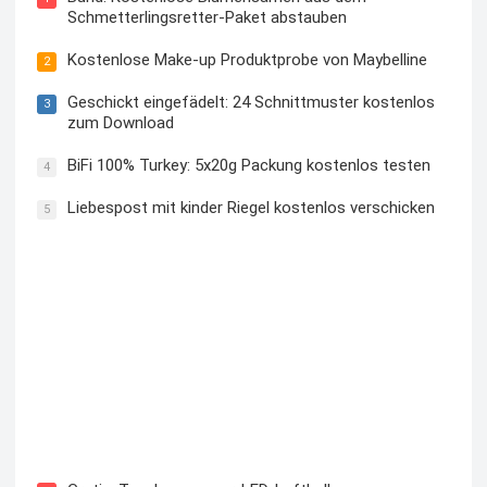
Schmetterlingsretter-Paket abstauben
Kostenlose Make-up Produktprobe von Maybelline
2
Geschickt eingefädelt: 24 Schnittmuster kostenlos
3
zum Download
BiFi 100% Turkey: 5x20g Packung kostenlos testen
4
Liebespost mit kinder Riegel kostenlos verschicken
5
Kostenloses Check24 Trikot zur Fußball EM 2024 von
Puma