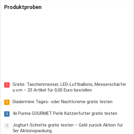
Produktproben
Kostenloses Check24 Trikot zur Fußball EM 2024 von Puma
Gratis: Taschenmesser, LED-Luftballons, Messerschärfer
1
u.v.m – 20 Artikel für 0,00 Euro bestellen
Diadermine Tages- oder Nachtcreme gratis testen
2
4x Purina GOURMET Perle Katzenfutter gratis testen
3
Joghurt-Schnitte gratis testen – Geld zurück Aktion für
4
5er Aktionspackung