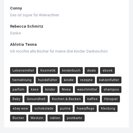
Conny
Das ist super für Weinachten
Rebecca Schmitz
Danke
Ablotia Teona
Ich mochte alle Bücher für meine drei Kinder. Dankeschön
Lebensmittel
Kosmetik
kinderbuch
deals
ebook
tiernahrung
hundefutter
kindle
rezepte
katzenfutter
parfüm
käse
kinder
Nivea
waschmittel
shampoo
Baby
Gesundheit
Kochen & Backen
kaffee
Hörspiel
ebay wow
schokolade
purina
haarpflege
Kleidung
Bücher
Medizin
nähen
postkarte