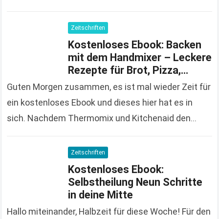
„Tierschutz Magazin“ gratis zu…
Read more
Zeitschriften
Kostenloses Ebook: Backen
mit dem Handmixer – Leckere
Rezepte für Brot, Pizza,
Kuchen
Guten Morgen zusammen, es ist mal wieder Zeit für
ein kostenloses Ebook und dieses hier hat es in
sich. Nachdem Thermomix und Kitchenaid den
Hausfrauenmarkt erobern, wird es mal wieder…
Read
more
Zeitschriften
Kostenloses Ebook:
Selbstheilung Neun Schritte
in deine Mitte
Hallo miteinander, Halbzeit für diese Woche! Für den