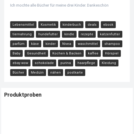
Ich mochte alle Bücher für meine drei Kinder. Dankeschön
Lebensmittel
Kosmetik
kinderbuch
deals
ebook
tiernahrung
hundefutter
kindle
rezepte
katzenfutter
parfüm
käse
kinder
Nivea
waschmittel
shampoo
Baby
Gesundheit
Kochen & Backen
kaffee
Hörspiel
ebay wow
schokolade
purina
haarpflege
Kleidung
Bücher
Medizin
nähen
postkarte
Produktproben