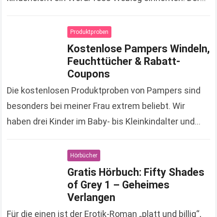
perfekte Start zur eigenen Homepage für alle die…
Read more
Produktproben
Kostenlose Pampers Windeln,
Feuchttücher & Rabatt-
Coupons
Die kostenlosen Produktproben von Pampers sind
besonders bei meiner Frau extrem beliebt. Wir
haben drei Kinder im Baby- bis Kleinkindalter und
deshalb einen Dauerbedarf an Pampers Produkten.
Nicht nur Windeln,…
Read more
Hörbücher
Gratis Hörbuch: Fifty Shades
of Grey 1 – Geheimes
Verlangen
Für die einen ist der Erotik-Roman „platt und billig“,