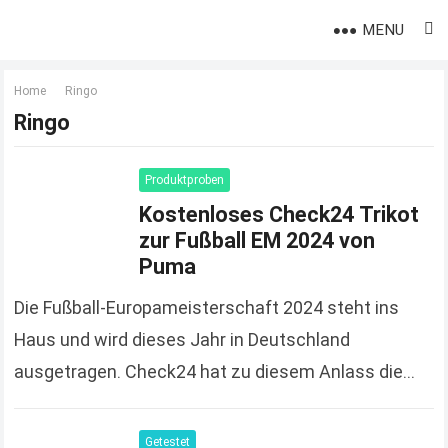
MENU
Home
Ringo
Ringo
Produktproben
Kostenloses Check24 Trikot
zur Fußball EM 2024 von
Puma
Die Fußball-Europameisterschaft 2024 steht ins
Haus und wird dieses Jahr in Deutschland
ausgetragen. Check24 hat zu diesem Anlass die
Spendierhosen an und verschenkt Fußball-Trikots,
solange der Vorrat reicht und 100%…
Read more
Getestet