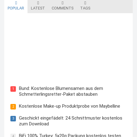
POPULAR
LATEST
COMMENTS
TAGS
Blutzuckermessgerät kostenlos testen und behalten
Bund: Kostenlose Blumensamen aus dem
1
Schmetterlingsretter-Paket abstauben
Kostenlose Make-up Produktprobe von Maybelline
2
Geschickt eingefädelt: 24 Schnittmuster kostenlos
3
zum Download
BiFi 100% Turkey: 5x20g Packung kostenlos testen
4