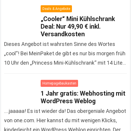
more
Deals & Angebote
„Cooler“ Mini Kühlschrank
Deal: Nur 49,90 € inkl.
Versandkosten
Dieses Angebot ist wahrsten Sinne des Wortes
„cool“! Bei MeinPaket.de gibt es nur bis morgen früh
10 Uhr den „Princess Mini-Kühlschrank“ mit 14 Liter
Fassungsvermögen zum extrem günstigen Preis
von…
Read more
Homepagebaukasten
1 Jahr gratis: Webhosting mit
WordPress Weblog
….jaaaaa! Es ist wieder da! Das obergeniale Angebot
von one.com. Hier kannst du mit wenigen Klicks,
kinderleicht ein WordPress Weblog einrichten. Der