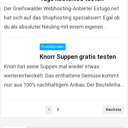
Der Greifswalder Webhosting-Anbieter Estugo.net
hat sich auf das Shophosting spezialisiert. Egal ob
du als absoluter Neuling mit einem eigenen
Onlineshop starten willst oder ob du vielleicht dein
bisheriges Shopsystem wechseln…
Read more
Produktproben
Knorr Suppen gratis testen
Knorr hat seine Suppen mal wieder etwas
weiterentwickelt. Das enthaltene Gemüse kommt
nun aus 100% nachhaltigem Anbau. Der Beutelinhalt
ist in einem Aromapack verpackt, dass den Inhalt
besonders frisch halten…
Read more
Seitennummerierung
1
2
Nächste
der
Beiträge