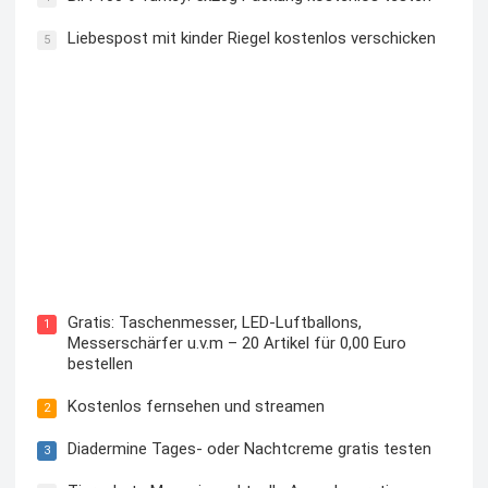
Liebespost mit kinder Riegel kostenlos verschicken
5
Kostenloses Check24 Trikot zur Fußball EM 2024 von
Puma
Gratis: Taschenmesser, LED-Luftballons,
1
Messerschärfer u.v.m – 20 Artikel für 0,00 Euro
bestellen
Kostenlos fernsehen und streamen
2
Diadermine Tages- oder Nachtcreme gratis testen
3