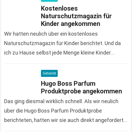
Kostenloses
Naturschutzmagazin für
Kinder angekommen
Wir hatten neulich über ein kostenloses
Naturschutzmagazin für Kinder berichtet. Und da
ich zu Hause selbst jede Menge kleine Kinder
herumzulaufen habe, hatte ich das Magazin auch
für mich selbst…
Read more
Getestet
Hugo Boss Parfum
Produktprobe angekommen
Das ging diesmal wirklich schnell. Als wir neulich
über die Hugo Boss Parfum Produktprobe
berichteten, hatten wir sie auch direkt angefordert.
Nur 4 Tage später war sie schon in unserem…
Read