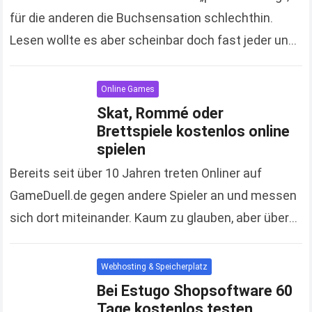
für die anderen die Buchsensation schlechthin.
Lesen wollte es aber scheinbar doch fast jeder und
so verkaufte sich der erste Teil…
Read more
Online Games
Skat, Rommé oder
Brettspiele kostenlos online
spielen
Bereits seit über 10 Jahren treten Onliner auf
GameDuell.de gegen andere Spieler an und messen
sich dort miteinander. Kaum zu glauben, aber über
100 Millionen Spielen weltweit machen bereits
mit….
Read more
Webhosting & Speicherplatz
Bei Estugo Shopsoftware 60
Tage kostenlos testen