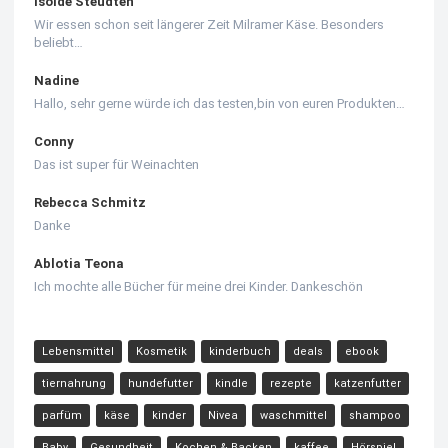
Isolde Steudten
Wir essen schon seit längerer Zeit Milramer Käse. Besonders
beliebt…
Nadine
Hallo, sehr gerne würde ich das testen,bin von euren Produkten…
Conny
Das ist super für Weinachten
Rebecca Schmitz
Danke
Ablotia Teona
Ich mochte alle Bücher für meine drei Kinder. Dankeschön
Lebensmittel
Kosmetik
kinderbuch
deals
ebook
tiernahrung
hundefutter
kindle
rezepte
katzenfutter
parfüm
käse
kinder
Nivea
waschmittel
shampoo
Baby
Gesundheit
Kochen & Backen
kaffee
Hörspiel