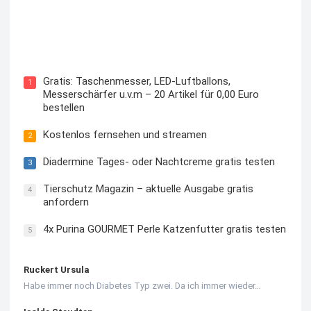
Kostenloses Check24 Trikot zur Fußball EM 2024 von
Puma
Gratis: Taschenmesser, LED-Luftballons,
1
Messerschärfer u.v.m – 20 Artikel für 0,00 Euro
bestellen
Kostenlos fernsehen und streamen
2
Diadermine Tages- oder Nachtcreme gratis testen
3
Tierschutz Magazin – aktuelle Ausgabe gratis
4
anfordern
4x Purina GOURMET Perle Katzenfutter gratis testen
5
Ruckert Ursula
Habe immer noch Diabetes Typ zwei. Da ich immer wieder…