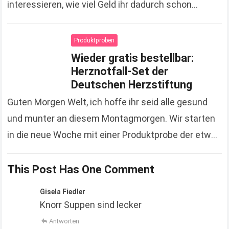
interessieren, wie viel Geld ihr dadurch schon
gespart hat. Zugegeben, es sind jetzt keine
Unsummen, die…
Read more
Produktproben
Wieder gratis bestellbar:
Herznotfall-Set der
Deutschen Herzstiftung
Guten Morgen Welt, ich hoffe ihr seid alle gesund
und munter an diesem Montagmorgen. Wir starten
in die neue Woche mit einer Produktprobe der etwas
anderen Art. Hierbei handelt es…
Read more
This Post Has One Comment
Gisela Fiedler
Knorr Suppen sind lecker
Antworten