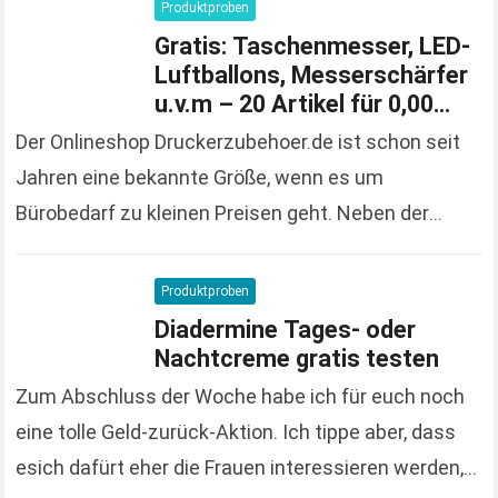
solange der Vorrat reicht und 100%…
Read more
Produktproben
Gratis: Taschenmesser, LED-
Luftballons, Messerschärfer
u.v.m – 20 Artikel für 0,00
Euro bestellen
Der Onlineshop Druckerzubehoer.de ist schon seit
Jahren eine bekannte Größe, wenn es um
Bürobedarf zu kleinen Preisen geht. Neben der
großen und vielfältigen Produktpalette macht der
Onlineshop auch immer wieder…
Read more
Produktproben
Diadermine Tages- oder
Nachtcreme gratis testen
Zum Abschluss der Woche habe ich für euch noch
eine tolle Geld-zurück-Aktion. Ich tippe aber, dass
esich dafürt eher die Frauen interessieren werden,