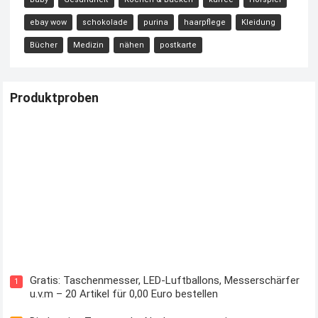
ebay wow
schokolade
purina
haarpflege
Kleidung
Bücher
Medizin
nähen
postkarte
Produktproben
Kostenloses Check24 Trikot zur Fußball EM 2024 von Puma
Gratis: Taschenmesser, LED-Luftballons, Messerschärfer
1
u.v.m – 20 Artikel für 0,00 Euro bestellen