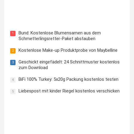
Blutzuckermessgerät kostenlos testen und behalten
Bund: Kostenlose Blumensamen aus dem
1
Schmetterlingsretter-Paket abstauben
Kostenlose Make-up Produktprobe von Maybelline
2
Geschickt eingefädelt: 24 Schnittmuster kostenlos
3
zum Download
BiFi 100% Turkey: 5x20g Packung kostenlos testen
4
Liebespost mit kinder Riegel kostenlos verschicken
5