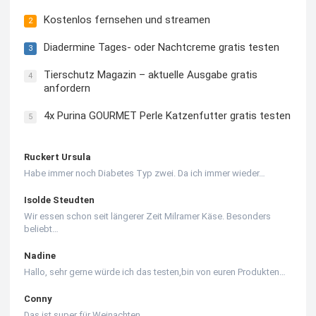
Kostenlos fernsehen und streamen
2
Diadermine Tages- oder Nachtcreme gratis testen
3
Tierschutz Magazin – aktuelle Ausgabe gratis
4
anfordern
4x Purina GOURMET Perle Katzenfutter gratis testen
5
Ruckert Ursula
Habe immer noch Diabetes Typ zwei. Da ich immer wieder…
Isolde Steudten
Wir essen schon seit längerer Zeit Milramer Käse. Besonders
beliebt…
Nadine
Hallo, sehr gerne würde ich das testen,bin von euren Produkten…
Conny
Das ist super für Weinachten