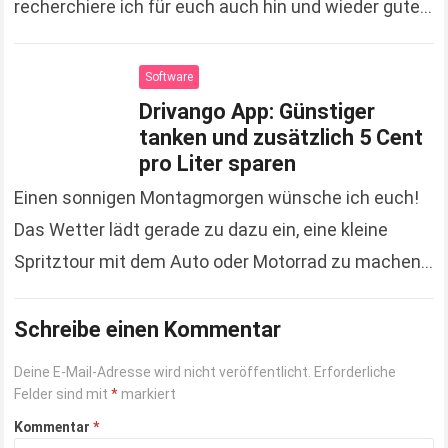
recherchiere ich für euch auch hin und wieder gute
kostenlose Software und genau so eine möchte ich
euch heute empfehlen….
Read more
Software
Drivango App: Günstiger
tanken und zusätzlich 5 Cent
pro Liter sparen
Einen sonnigen Montagmorgen wünsche ich euch!
Das Wetter lädt gerade zu dazu ein, eine kleine
Spritztour mit dem Auto oder Motorrad zu machen.
Zum Glück sind die Spritpreise momentan recht…
Schreibe einen Kommentar
Read more
Deine E-Mail-Adresse wird nicht veröffentlicht.
Erforderliche
Felder sind mit
*
markiert
Kommentar
*