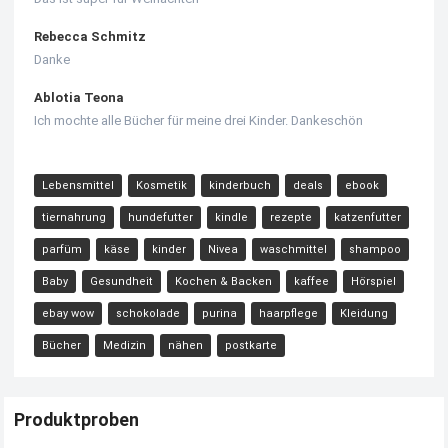
Rebecca Schmitz
Danke
Ablotia Teona
Ich mochte alle Bücher für meine drei Kinder. Dankeschön
Lebensmittel
Kosmetik
kinderbuch
deals
ebook
tiernahrung
hundefutter
kindle
rezepte
katzenfutter
parfüm
käse
kinder
Nivea
waschmittel
shampoo
Baby
Gesundheit
Kochen & Backen
kaffee
Hörspiel
ebay wow
schokolade
purina
haarpflege
Kleidung
Bücher
Medizin
nähen
postkarte
Produktproben