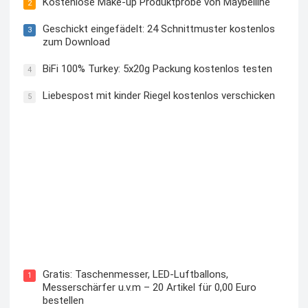
Kostenlose Make-up Produktprobe von Maybelline
2
Geschickt eingefädelt: 24 Schnittmuster kostenlos
3
zum Download
BiFi 100% Turkey: 5x20g Packung kostenlos testen
4
Liebespost mit kinder Riegel kostenlos verschicken
5
Kostenloses Check24 Trikot zur Fußball EM 2024 von
Puma
Gratis: Taschenmesser, LED-Luftballons,
1
Messerschärfer u.v.m – 20 Artikel für 0,00 Euro
bestellen