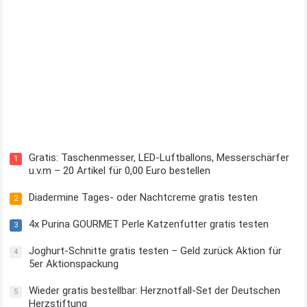
Kostenloses Check24 Trikot zur Fußball EM 2024 von Puma
Gratis: Taschenmesser, LED-Luftballons, Messerschärfer
1
u.v.m – 20 Artikel für 0,00 Euro bestellen
Diadermine Tages- oder Nachtcreme gratis testen
2
4x Purina GOURMET Perle Katzenfutter gratis testen
3
Joghurt-Schnitte gratis testen – Geld zurück Aktion für
4
5er Aktionspackung
Wieder gratis bestellbar: Herznotfall-Set der Deutschen
5
Herzstiftung