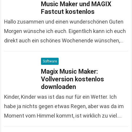
Music Maker und MAGIX
Fastcut kostenlos
Hallo zusammen und einen wunderschönen Guten
Morgen wünsche ich euch. Eigentlich kann ich euch
direkt auch ein schönes Wochenende wünschen,
denn wir sind schon wieder am Ende der Woche
angekommen….
Read more
Software
Magix Music Maker:
Vollversion kostenlos
downloaden
Kinder, Kinder was ist das nur für ein Wetter. Ich
habe ja nichts gegen etwas Regen, aber was da im
Moment vom Himmel kommt, ist wirklich zu viel.
Nutzt die…
Read more