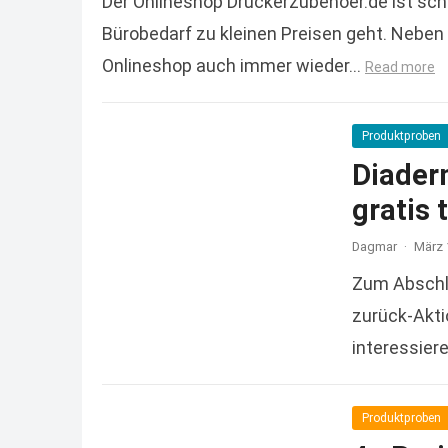
Der Onlineshop Druckerzubehoer.de ist sc
Bürobedarf zu kleinen Preisen geht. Neben 
Onlineshop auch immer wieder…
Read more
Produktproben
Diader
gratis 
Dagmar
·
März 
Zum Abschlu
zurück-Aktio
interessier
Read more
Produktproben