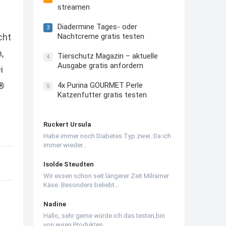
streamen
Diadermine Tages- oder
3
Nachtcreme gratis testen
cht
,
Tierschutz Magazin – aktuelle
4
Ausgabe gratis anfordern
i
T®
4x Purina GOURMET Perle
5
Katzenfutter gratis testen
Ruckert Ursula
Habe immer noch Diabetes Typ zwei. Da ich
immer wieder…
Isolde Steudten
Wir essen schon seit längerer Zeit Milramer
Käse. Besonders beliebt…
Nadine
Hallo, sehr gerne würde ich das testen,bin
von euren Produkten…