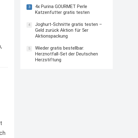
4x Purina GOURMET Perle
3
Katzenfutter gratis testen
Joghurt-Schnitte gratis testen –
4
Geld zurück Aktion für 5er
Aktionspackung
,
Wieder gratis bestellbar:
5
Herznotfall-Set der Deutschen
Herzstiftung
t
rch