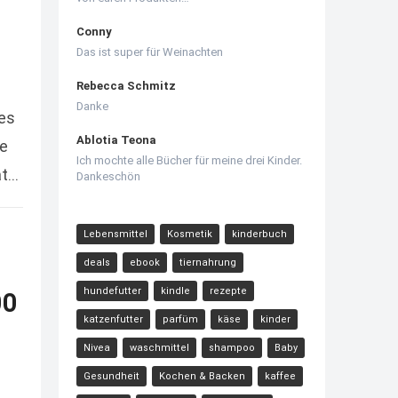
Conny
Das ist super für Weinachten
Rebecca Schmitz
Danke
ses
Ablotia Teona
ie
Ich mochte alle Bücher für meine drei Kinder.
at
Dankeschön
Lebensmittel
Kosmetik
kinderbuch
deals
ebook
tiernahrung
hundefutter
kindle
rezepte
00
katzenfutter
parfüm
käse
kinder
Nivea
waschmittel
shampoo
Baby
Gesundheit
Kochen & Backen
kaffee