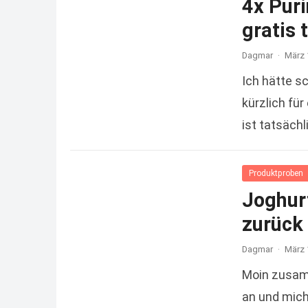
4x Pur
gratis 
Dagmar
·
März 
Ich hätte s
kürzlich für
ist tatsäch
Produktproben
Joghurt
zurück
Dagmar
·
März 
Moin zusam
an und mich 