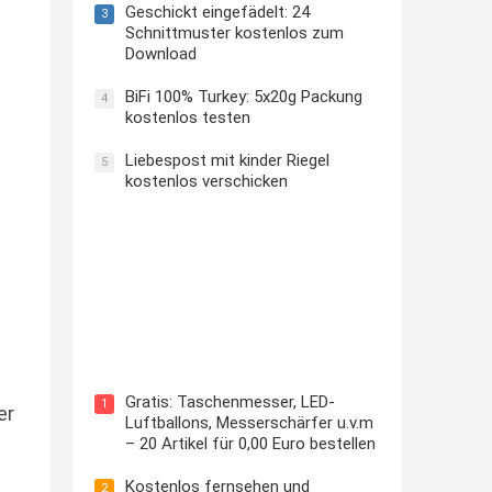
Geschickt eingefädelt: 24
3
Schnittmuster kostenlos zum
Download
BiFi 100% Turkey: 5x20g Packung
4
kostenlos testen
Liebespost mit kinder Riegel
5
kostenlos verschicken
Kostenloses Check24 Trikot zur
Fußball EM 2024 von Puma
Gratis: Taschenmesser, LED-
1
er
Luftballons, Messerschärfer u.v.m
– 20 Artikel für 0,00 Euro bestellen
Kostenlos fernsehen und
2