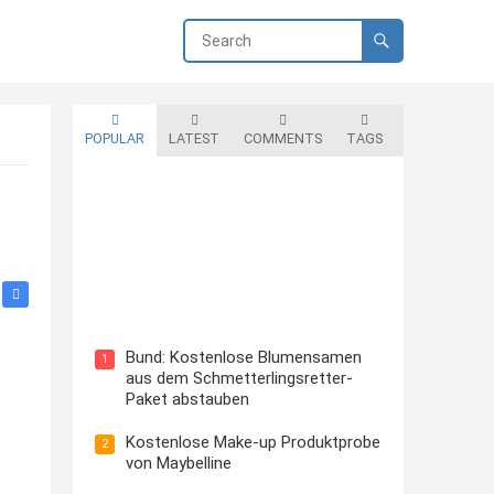
POPULAR
LATEST
COMMENTS
TAGS
Blutzuckermessgerät kostenlos
testen und behalten
Bund: Kostenlose Blumensamen
1
aus dem Schmetterlingsretter-
Paket abstauben
Kostenlose Make-up Produktprobe
2
von Maybelline