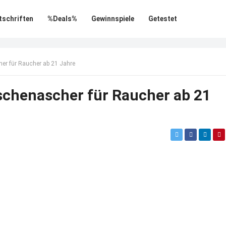
tschriften
%Deals%
Gewinnspiele
Getestet
er für Raucher ab 21 Jahre
aschenascher für Raucher ab 21