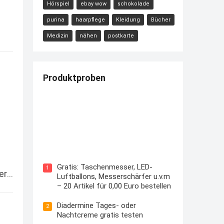
Hörspiel
ebay wow
schokolade
purina
haarpflege
Kleidung
Bücher
Medizin
nähen
postkarte
Produktproben
Kostenloses Check24 Trikot zur
Fußball EM 2024 von Puma
Gratis: Taschenmesser, LED-
1
er…
Luftballons, Messerschärfer u.v.m
– 20 Artikel für 0,00 Euro bestellen
Diadermine Tages- oder
2
Nachtcreme gratis testen